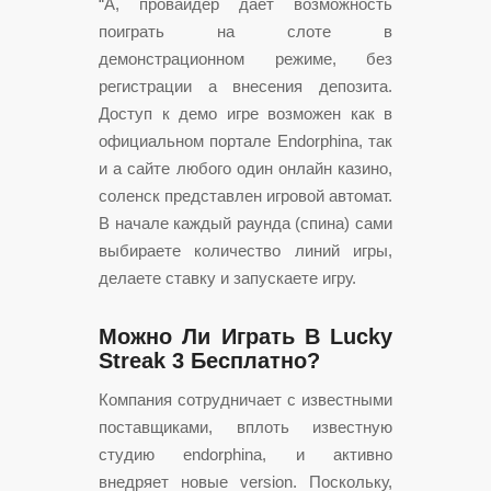
“А, провайдер даёт возможность
поиграть на слоте в
демонстрационном режиме, без
регистрации а внесения депозита.
Доступ к демо игре возможен как в
официальном портале Endorphina, так
и а сайте любого один онлайн казино,
соленск представлен игровой автомат.
В начале каждый раунда (спина) сами
выбираете количество линий игры,
делаете ставку и запускаете игру.
Можно Ли Играть В Lucky
Streak 3 Бесплатно?
Компания сотрудничает с известными
поставщиками, вплоть известную
студию endorphina, и активно
внедряет новые version. Поскольку,