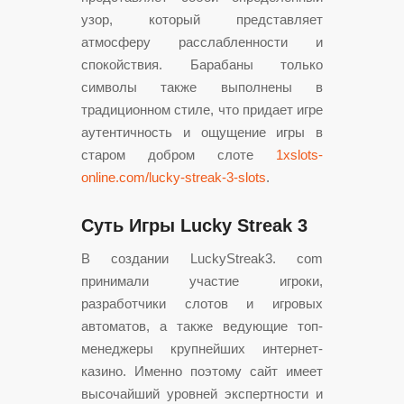
узор, который представляет
атмосферу расслабленности и
спокойствия. Барабаны только
символы также выполнены в
традиционном стиле, что придает игре
аутентичность и ощущение игры в
старом добром слоте
1xslots-
online.com/lucky-streak-3-slots
.
Суть Игры Lucky Streak 3
В создании LuckyStreak3. com
принимали участие игроки,
разработчики слотов и игровых
автоматов, а также ведующие топ-
менеджеры крупнейших интернет-
казино. Именно поэтому сайт имеет
высочайший уровней экспертности и