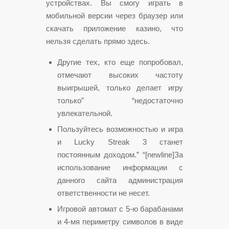
устройствах. Вы смогу играть в
мобильной версии через браузер или
скачать приложение казино, что
нельзя сделать прямо здесь.
Другие тех, кто еще попробовал,
отмечают высоких частоту
выигрышей, только делает игру
только” “недостаточно
увлекательной.
Пользуйтесь возможностью и игра
и Lucky Streak 3 станет
постоянным доходом.” “[newline]За
использование информации с
данного сайта администрация
ответственности не несет.
Игровой автомат с 5-ю барабанами
и 4-мя периметру символов в виде