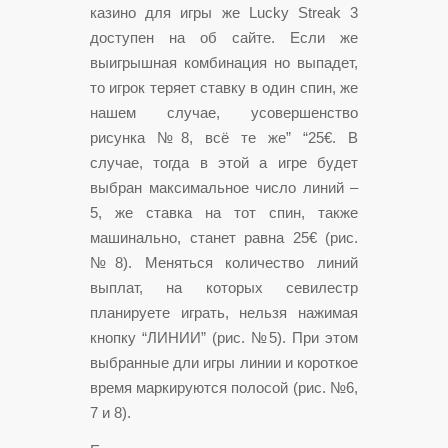
казино для игры же Lucky Streak 3
доступен на об сайте. Если же
выигрышная комбинация но выпадет,
то игрок теряет ставку в один спин, же
нашем случае, усовершенство
рисунка №8, всё те же” “25€. В
случае, тогда в этой а игре будет
выбран максимальное число линий –
5, же ставка на тот спин, также
машинально, станет равна 25€ (рис.
№8). Меняться количество линий
выплат, на которых севилестр
планируете играть, нельзя нажимая
кнопку “ЛИНИИ” (рис. №5). При этом
выбранные дли игры линии и короткое
время маркируются полосой (рис. №6,
7 и 8).