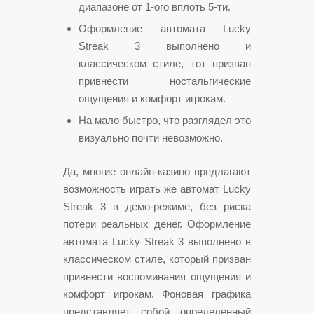
диапазоне от 1-ого вплоть 5-ти.
Оформление автомата Lucky
Streak 3 выполнено и
классическом стиле, тот призван
привнести ностальгические
ощущения и комфорт игрокам.
На мало быстро, что разглядел это
визуально почти невозможно.
Да, многие онлайн-казино предлагают
возможность играть же автомат Lucky
Streak 3 в демо-режиме, без риска
потери реальных денег. Оформление
автомата Lucky Streak 3 выполнено в
классическом стиле, который призван
привнести воспоминания ощущения и
комфорт игрокам. Фоновая графика
представляет собой определенный