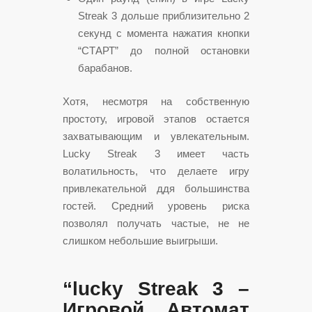
Streak 3 дольше приблизительно 2
секунд с момента нажатия кнопки
“СТАРТ” до полной остановки
барабанов.
Хотя, несмотря на собственную
простоту, игровой этапов остается
захватывающим и увлекательным.
Lucky Streak 3 имеет часть
волатильность, что делаете игру
привлекательной ддя большинства
гостей. Средний уровень риска
позволял получать частые, не не
слишком небольшие выигрыши.
“lucky Streak 3 –
Игровой Автомат