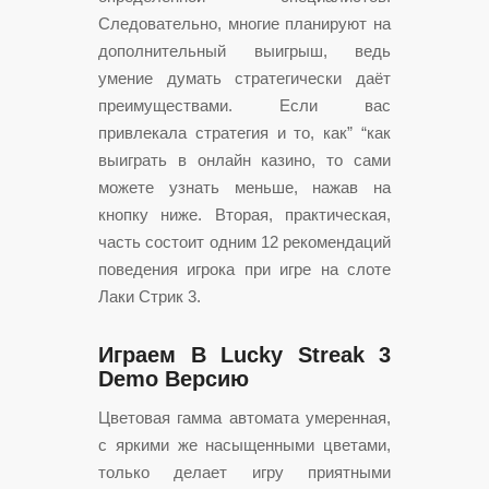
Следовательно, многие планируют на
дополнительный выигрыш, ведь
умение думать стратегически даёт
преимуществами. Если вас
привлекала стратегия и то, как” “как
выиграть в онлайн казино, то сами
можете узнать меньше, нажав на
кнопку ниже. Вторая, практическая,
часть состоит одним 12 рекомендаций
поведения игрока при игре на слоте
Лаки Стрик 3.
Играем В Lucky Streak 3
Demo Версию
Цветовая гамма автомата умеренная,
с яркими же насыщенными цветами,
только делает игру приятными