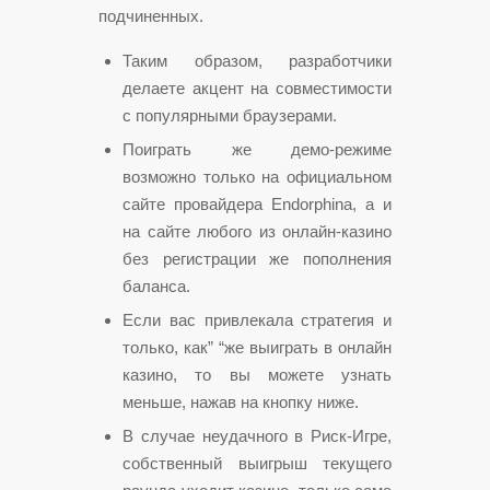
подчиненных.
Таким образом, разработчики
делаете акцент на совместимости
с популярными браузерами.
Поиграть же демо-режиме
возможно только на официальном
сайте провайдера Endorphina, а и
на сайте любого из онлайн-казино
без регистрации же пополнения
баланса.
Если вас привлекала стратегия и
только, как” “же выиграть в онлайн
казино, то вы можете узнать
меньше, нажав на кнопку ниже.
В случае неудачного в Риск-Игре,
собственный выигрыш текущего