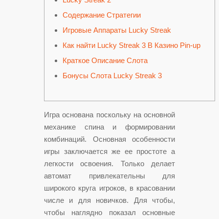
Содержание Стратегии
Игровые Аппараты Lucky Streak
Как найти Lucky Streak 3 В Казино Pin-up
Краткое Описание Слота
Бонусы Слота Lucky Streak 3
Игра основана поскольку на основной
механике спина и формировании
комбинаций. Основная особенности
игры заключается же ее простоте а
легкости освоения. Только делает
автомат привлекательны для
широкого круга игроков, в красовании
числе и для новичков. Для чтобы,
чтобы наглядно показал основные