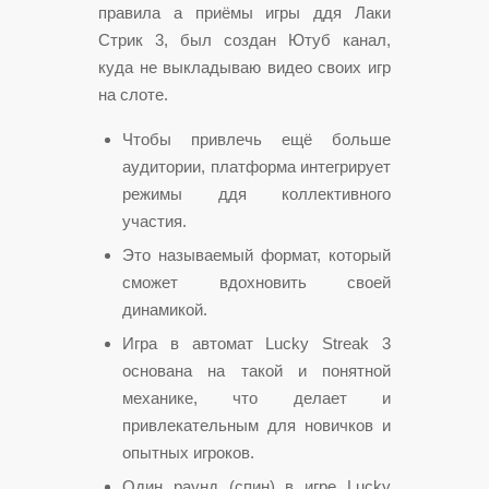
правила а приёмы игры ддя Лаки
Стрик 3, был создан Ютуб канал,
куда не выкладываю видео своих игр
на слоте.
Чтобы привлечь ещё больше
аудитории, платформа интегрирует
режимы ддя коллективного
участия.
Это называемый формат, который
сможет вдохновить своей
динамикой.
Игра в автомат Lucky Streak 3
основана на такой и понятной
механике, что делает и
привлекательным для новичков и
опытных игроков.
Один раунд (спин) в игре Lucky