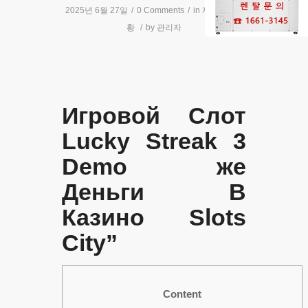
2025년 6월 27일
/
0 Comments
/
in
제품설치현
황
/
by
관리자
Игровой Слот
Lucky Streak 3
Demo же
Деньги В
Казино Slots
City”
Content