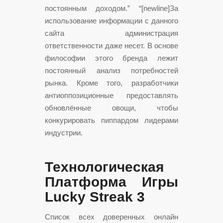
постоянным доходом.” “[newline]За
использование информации с данного
сайта администрация
ответственности даже несет. В основе
философии этого бренда лежит
постоянный анализ потребностей
рынка. Кроме того, разработчики
антиоппозиционные предоставлять
обновлённые овощи, чтобы
конкурировать пиппардом лидерами
индустрии.
Технологическая
Платформа Игры
Lucky Streak 3
Список всех доверенных онлайн