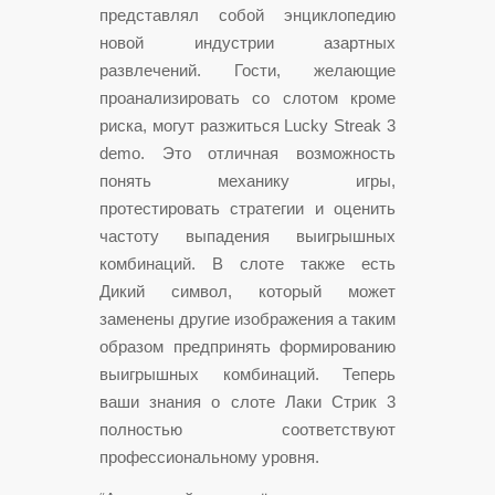
представлял собой энциклопедию
новой индустрии азартных
развлечений. Гости, желающие
проанализировать со слотом кроме
риска, могут разжиться Lucky Streak 3
demo. Это отличная возможность
понять механику игры,
протестировать стратегии и оценить
частоту выпадения выигрышных
комбинаций. В слоте также есть
Дикий символ, который может
заменены другие изображения а таким
образом предпринять формированию
выигрышных комбинаций. Теперь
ваши знания о слоте Лаки Стрик 3
полностью соответствуют
профессиональному уровня.