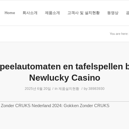
Home
회사소개
제품소개
고객사 및 설치현황
동영상
You are here:
peelautomaten en tafelspellen b
Newlucky Casino
2025년 6월 20일
/
in
제품설치현황
/
by
38983930