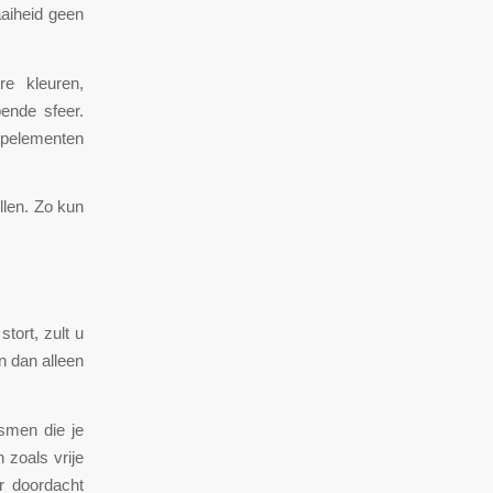
aaiheid geen
re kleuren,
ende sfeer.
erpelementen
ellen. Zo kun
tort, zult u
n dan alleen
smen die je
zoals vrije
r doordacht