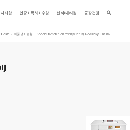
공지사항
인증 / 특허 / 수상
센터/대리점
공장전경
Home
/
제품설치현황
/
Speelautomaten en tafelspellen bij Newlucky Casino
ij