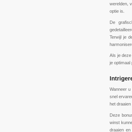
werelden, v
optie is.
De grafisc
gedetaille
Terwijl je 
harmonisere
Als je deze 
je optimaal
Intrige
Wanneer u z
snel ervare
het draaien 
Deze bonus
winst kunn
draaien en