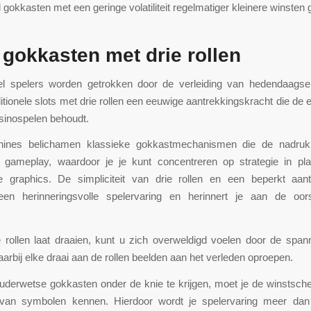
l gokkasten met een geringe volatiliteit regelmatiger kleinere winsten
gokkasten met drie rollen
l spelers worden getrokken door de verleiding van hedendaagse 
itionele slots met drie rollen een eeuwige aantrekkingskracht die de 
sinospelen behoudt.
ines belichamen klassieke gokkastmechanismen die de nadruk
 gameplay, waardoor je je kunt concentreren op strategie in pl
de graphics. De simpliciteit van drie rollen en een beperkt aanta
een herinneringsvolle spelervaring en herinnert je aan de oo
e rollen laat draaien, kunt u zich overweldigd voelen door de spa
aarbij elke draai aan de rollen beelden aan het verleden oproepen.
derwetse gokkasten onder de knie te krijgen, moet je de winstsch
van symbolen kennen. Hierdoor wordt je spelervaring meer dan