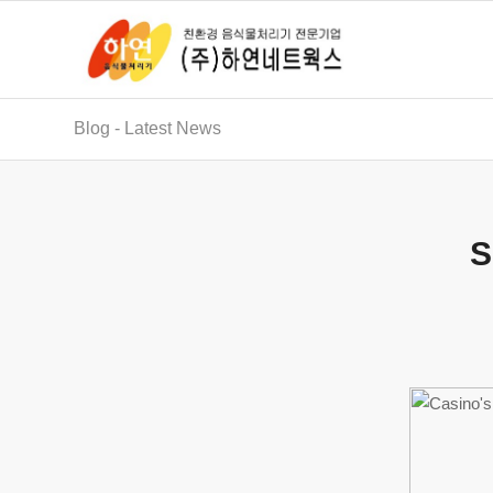
Blog - Latest News
S