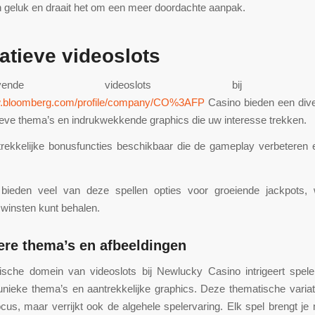
 geluk en draait het om een meer doordachte aanpak.
atieve videoslots
itstrevende videoslots bij Ne
w.bloomberg.com/profile/company/CO%3AFP
Casino bieden een dive
eve thema’s en indrukwekkende graphics die uw interesse trekken.
trekkelijke bonusfuncties beschikbaar die de gameplay verbeteren e
bieden veel van deze spellen opties voor groeiende jackpots,
e winsten kunt behalen.
ere thema’s en afbeeldingen
sche domein van videoslots bij Newlucky Casino intrigeert spel
nieke thema’s en aantrekkelijke graphics. Deze thematische variatie
ocus, maar verrijkt ook de algehele spelervaring. Elk spel brengt je