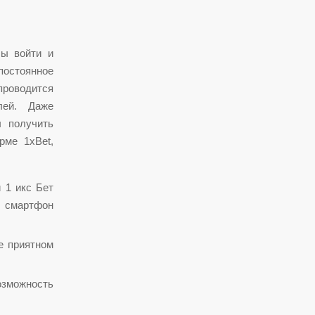
бы войти и
постоянное
проводится
лей. Даже
ы получить
рме 1xBet,
 1 икс Бет
й смартфон
е приятном
озможность