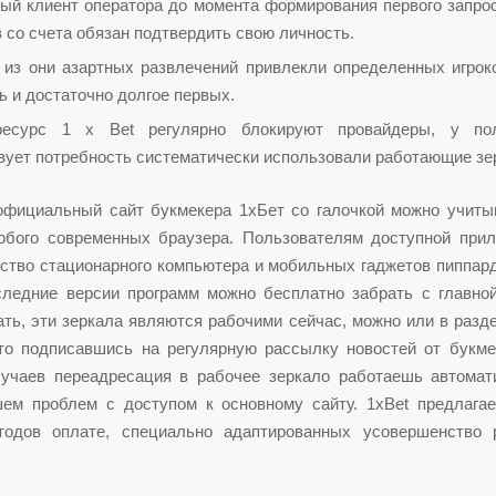
ый клиент оператора до момента формирования первого запрос
 со счета обязан подтвердить свою личность.
 из они азартных развлечений привлекли определенных игрок
ь и достаточно долгое первых.
есурс 1 x Bet регулярно блокируют провайдеры, у пол
вует потребность систематически использовали работающие зе
официальный сайт букмекера 1хБет со галочкой можно учит
бого современных браузера. Пользователям доступной при
ство стационарного компьютера и мобильных гаджетов пиппард
следние версии программ можно бесплатно забрать с главно
ать, эти зеркала являются рабочими сейчас, можно или в разд
то подписавшись на регулярную рассылку новостей от букме
учаев переадресация в рабочее зеркало работаешь автомат
ем проблем с доступом к основному сайту. 1xBet предлага
одов оплате, специально адаптированных усовершенство 