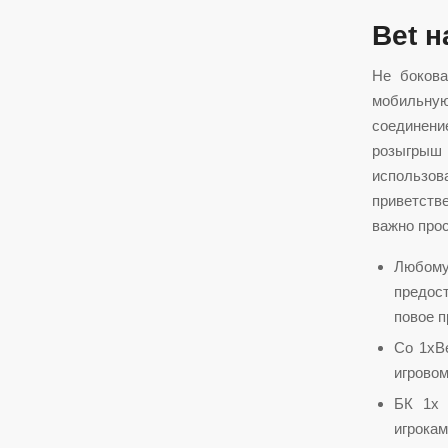
Bet 
Не бокова
мобильную
соединени
розыгрыш
использов
приветств
важно про
Любому
предос
повое п
Со 1xB
игровом
БК 1x 
игрокам