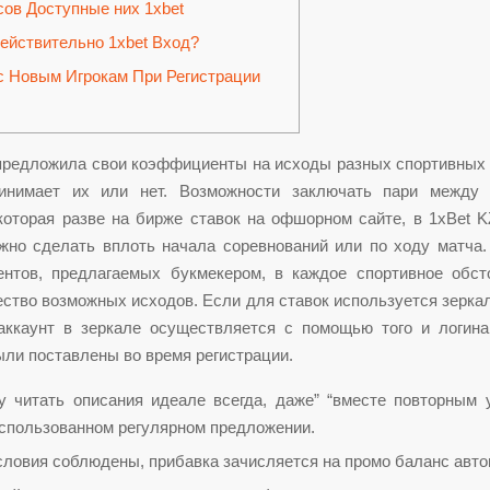
сов Доступные них 1xbet
ействительно 1xbet Вход?
с Новым Игрокам При Регистрации
предложила свои коэффициенты на исходы разных спортивных 
ринимает их или нет. Возможности заключать пари между 
которая разве на бирже ставок на офшорном сайте, в 1xBet K
жно сделать вплоть начала соревнований или по ходу матча.
нтов, предлагаемых букмекером, в каждое спортивное обст
ство возможных исходов. Если для ставок используется зеркал
аккаунт в зеркале осуществляется с помощью того и логина
ыли поставлены во время регистрации.
у читать описания идеале всегда, даже” “вместе повторным 
использованном регулярном предложении.
словия соблюдены, прибавка зачисляется на промо баланс авто