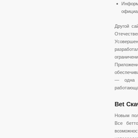
Инфор
официа
Другой са
Отечестве
Усовершен
разработа
ограничен
Приложен
обеспечив
— одна и
работающа
Bet Ск
Новым пол
Все бетт
возможно