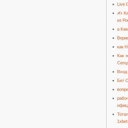
Live 
✍️ Ка
из Ро
а Ка
Вери
как Н
Как 
Сего
Вход
Бет 
вопр
рабо
офиц
Тота
1xbet