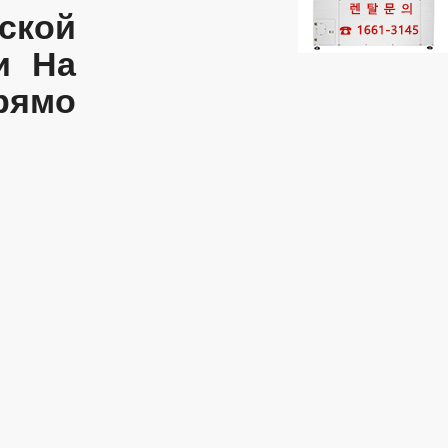
ской
и На
рямо