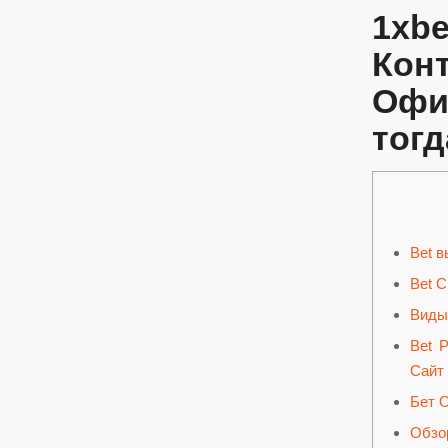
1xb
Кон
Офи
тог
Bet в
Bet 
Виды
Bet 
Сайт
Бет 
Обзо