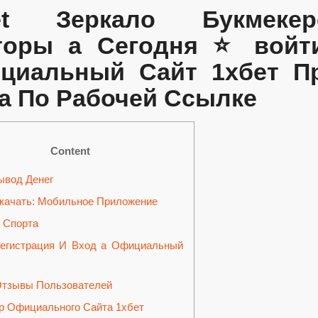
et Зеркало Букмекер
торы а Сегодня ⭐️ войт
циальный Сайт 1хбет П
да По Рабочей Ссылке
Content
ывод Денег
Скачать: Мобильное Приложение
 Спорта
Регистрация И Вход а Официальный
Отзывы Пользователей
р Официального Сайта 1хбет