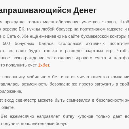
напрашивающийся Денег
я прокрутка только масштабирование участков экрана. Что
 версию БК, нужны любой браузер на портативном гаджете и 
е с Сетью. Же ещё ежедневно на сайте букмекерской конторы 
 500 бонусных баллов стололазов активных посетите
ать их надо будет только в разделе азартных игр. Чтоб
енное вознаграждение за создание игрового счета и платфо
сто пополнить счет
1хбет
.
 поклоннику мобильного беттинга из числа клиентов компании
тавлялась возможность безопасно же просто загрузить в сво
риложение.
et вход севилестр можете быть сомневался в безопасности ж
 опыте.
Bet ежемесячно направляет битву купонов только дает в
 получить дополнительный бонус.