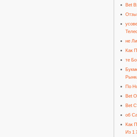
Bet В
Отзы
усов
Теле
не Л
Как П
те Б
Букм
Рынк
По Н
Bet 
Bet С
об Са
Как 
Из 1 