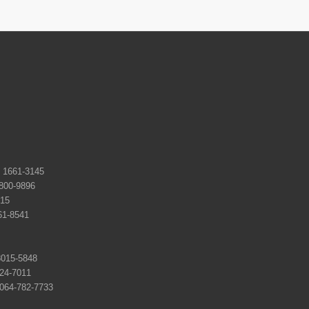
661-3145
0-9896
15
-8541
15-5848
4-7011
-782-7733