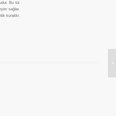
udur. Bu tür
eyim sağlar.
ik kuraldır.
Ca
İp