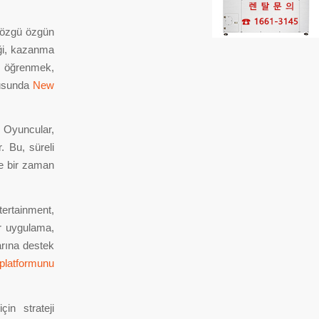
n özgü özgün
eği, kazanma
rı öğrenmek,
nusunda
New
 Oyuncular,
. Bu, süreli
ne bir zaman
tertainment,
ür uygulama,
arına destek
platformunu
in strateji