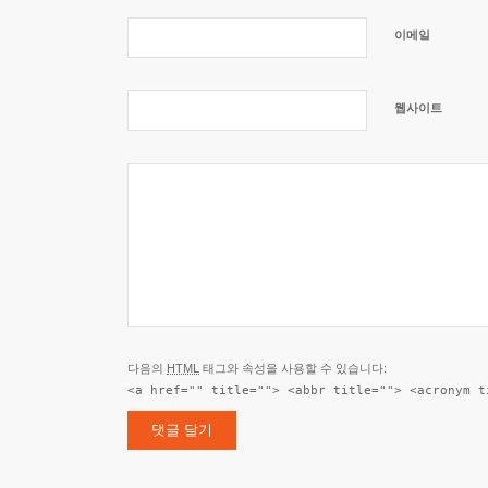
이메일
웹사이트
다음의
HTML
태그와 속성을 사용할 수 있습니다:
<a href="" title=""> <abbr title=""> <acronym t