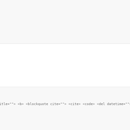
itle=""> <b> <blockquote cite=""> <cite> <code> <del datetime=""