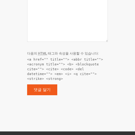
다음의
HTML
태그와 속성을 사용할 수 있습니다:
<a href="" title=""> <abbr title="">
<acronym title=""> <b> <blockquote
cite=""> <cite> <code> <del
datetime=""> <em> <i> <q cite="">
<strike> <strong>