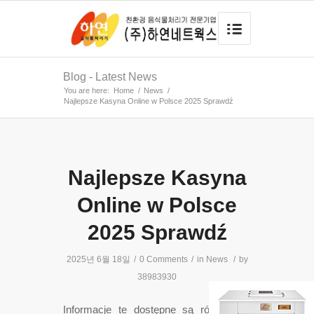
Blog - Latest News
You are here:
Home
/
News
/
Najlepsze Kasyna Online w Polsce 2025 Sprawdź
Najlepsze Kasyna
Online w Polsce
2025 Sprawdź
2025년 6월 18일
/
0 Comments
/
in
News
/
by
38983930
Informacje te dostępne są również w