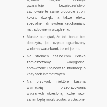
gwarantuje bezpieczeństwo,
zachowuje te same proporcje stron,
kolory, dźwięk, a także efekty
specjalne, jak system uruchamiany
na tradycyjnym urządzeniu.
Musisz pamiętać, że taki bonus bez
depozytu, jest często ograniczony
wieloma warunkami, takimi jak np.
Na stronach casino.com Polska
zamieszczamy wiarygodne,
sprawdzone i najnowsze informacje o
kasynach internetowych.
Na przykład, niektóre kasyna
wymagają przepracowania
wygranych określoną liczbę razy,
zanim będą mogły zostać wypłacone.