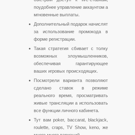
поудобнее управление аккаунтом а
мгновенные выплаты.
Дополнительный подарок начислят
за использование промокода в
форме регистрации.
Такая стратегия сбивает с толку
возможных злоумышленников,
обеспечивая гарантирующее
ваших игровых происходящих.
Посмотрели варианта позволяют
сделано ставок в режиме
реального время, просматривать
живые трансляции а использовать
все функции личного кабинета.
Тут вам poker, baccarat, blackjack,
roulette, craps, TV Show, keno, же
много-много вариаций.