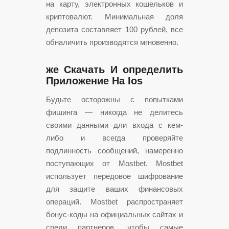
на карту, электронных кошельков и
криптовалют. Минимальная доля
депозита составляет 100 рублей, все
обналичить производятся мгновенно.
же Скачать И определить
Приложение На Ios
Будьте осторожны с попытками
фишинга — никогда не делитесь
своими данными дли входа с кем-
либо и всегда проверяйте
подлинность сообщений, намеренно
поступающих от Mostbet. Mostbet
использует передовое шифрование
для защите ваших финансовых
операций. Mostbet распространяет
бонус-коды на официальных сайтах и
​​среди партнеров, чтобы самые