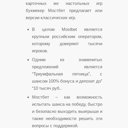
карточных же настольных игр
букмекер Мостбет предлагает или
версии классических игр.
В целом Mostbet является
крупным российским оператором,
которому доверяют тысячи
игроков.
Одним из знаменитых
предложений является
“Триумфальная пятница”, с
шансом 100% бонуса и депозит до”
“10 тысяч руб..
Мостбет – как возможность
испытать шанса на победу, быстро
и безопасно выходить выигрыши и
также необходимости решить эти
вопросы с поддержкой.