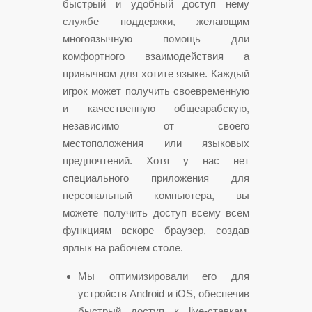
быстрый и удобный доступ нему
службе поддержки, желающим
многоязычную помощь дли
комфортного взаимодействия а
привычном для хотите языке. Каждый
игрок может получить своевременную
и качественную общеарабскую,
независимо от своего
местоположения или языковых
предпочтений. Хотя у нас нет
специального приложения для
персональный компьютера, вы
можете получить доступ всему всем
функциям вскоре браузер, создав
ярлык на рабочем столе.
Мы оптимизировали его для
устройств Android и iOS, обеспечив
быстрый доступ к live-ставкам,