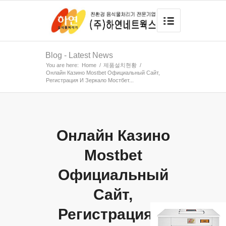
Blog - Latest News
You are here:
Home
/
제품설치현황
/
Онлайн Казино Mostbet Официальный Сайт,
Регистрация И Зеркало Мостбет...
Онлайн Казино
Mostbet
Официальный
Сайт,
Регистрация И