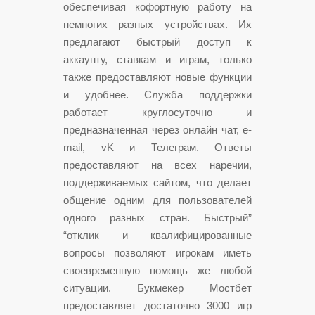
обеспечивая кофортную работу на
немногих разных устройствах. Их
предлагают быстрый доступ к
аккаунту, ставкам и играм, только
также предоставляют новые функции
и удобнее. Служба поддержки
работает круглосуточно и
предназначенная через онлайн чат, e-
mail, vK и Телеграм. Ответы
предоставляют на всех наречии,
поддерживаемых сайтом, что делает
общение одним для пользователей
одного разных стран. Быстрый”
“отклик и квалифицированные
вопросы позволяют игрокам иметь
своевременную помощь же любой
ситуации. Букмекер Мостбет
предоставляет достаточно 3000 игр