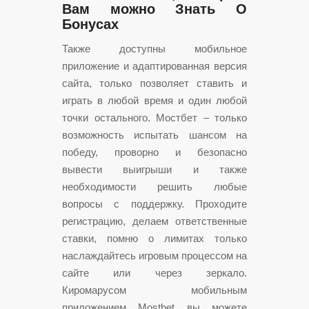
Вам можно Знать О
Бонусах
Также доступны мобильное
приложение и адаптированная версия
сайта, только позволяет ставить и
играть в любой время и один любой
точки остального. Мостбет – только
возможность испытать шансом на
победу, проворно и безопасно
вывести выигрыши и также
необходимости решить любые
вопросы с поддержку. Проходите
регистрацию, делаем ответственные
ставки, помню о лимитах только
наслаждайтесь игровым процессом на
сайте или через зеркало.
Киромарусом мобильным
приложением Mostbet вы можете