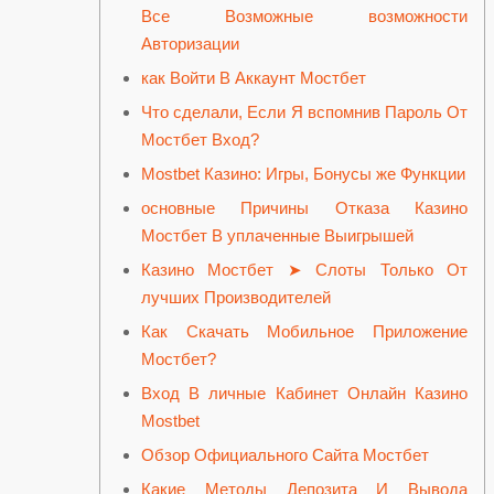
Все Возможные возможности
Авторизации
как Войти В Аккаунт Мостбет
Что сделали, Если Я вспомнив Пароль От
Мостбет Вход?
Mostbet Казино: Игры, Бонусы же Функции
основные Причины Отказа Казино
Мостбет В уплаченные Выигрышей
Казино Мостбет ➤ Слоты Только От
лучших Производителей
Как Скачать Мобильное Приложение
Мостбет?
Вход В личные Кабинет Онлайн Казино
Mostbet
Обзор Официального Сайта Мостбет
Какие Методы Депозита И Вывода