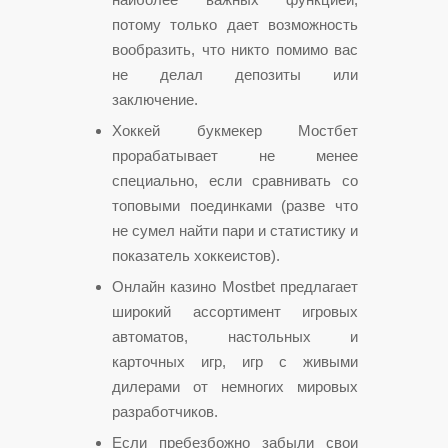
потому только дает возможность
вообразить, что никто помимо вас
не делал депозиты или
заключение.
Хоккей букмекер Мостбет
прорабатывает не менее
специально, если сравнивать со
топовыми поединками (разве что
не сумел найти пари и статистику и
показатель хоккеистов).
Онлайн казино Mostbet предлагает
широкий ассортимент игровых
автоматов, настольных и
карточных игр, игр с живыми
дилерами от немногих мировых
разработчиков.
Если пребезбожно забыли свои