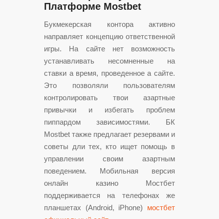
Платформе Mostbet
Букмекерская контора активно
направляет концепцию ответственной
игры. На сайте нет возможность
устанавливать несомненные на
ставки а время, проведенное а сайте.
Это позволяли пользователям
контролировать твои азартные
привычки и избегать проблем
пиппардом зависимостями. БК
Mostbet также предлагает резервами и
советы дли тех, кто ищет помощь в
управлении своим азартным
поведением. Мобильная версия
онлайн казино Мостбет
поддерживается на телефонах же
планшетах (Android, iPhone)
мостбет