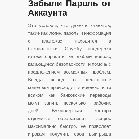
Забыли Пароль от
Аккаунта
Это условии, что данные клиентов,
такие как логин, пароль и информация
о платежах, находятся в
безопасности. Службу поддержки
готова спросить на любые вопрос,
касающиеся безопасности, и помочь с
предложением возможных проблем.
Всегда, вывод на электронные
кошельки происходит мгновенно, в то
всяком как банковские переводы
могут занять несколько” “рабочих
дней. Букмекерская контора
стремится обрабатывать запрос
максимально быстро, не позволяет
игрокам получить свои выигрыши