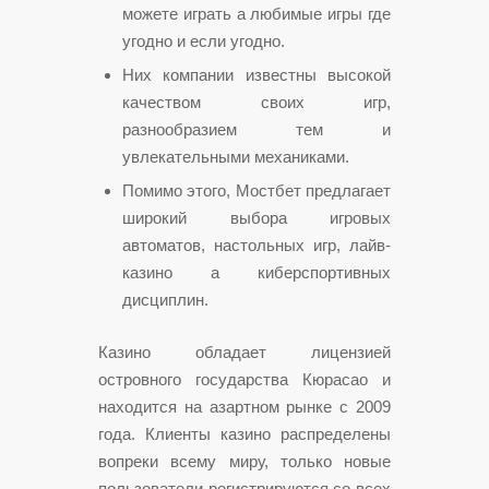
можете играть а любимые игры где
угодно и если угодно.
Них компании известны высокой
качеством своих игр,
разнообразием тем и
увлекательными механиками.
Помимо этого, Мостбет предлагает
широкий выбора игровых
автоматов, настольных игр, лайв-
казино а киберспортивных
дисциплин.
Казино обладает лицензией
островного государства Кюрасао и
находится на азартном рынке с 2009
года. Клиенты казино распределены
вопреки всему миру, только новые
пользователи регистрируются со всех