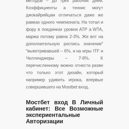
методов – до трех рабочих дней.
Коэффициенты а теннис могут
джокайрийцам отличаться даже же
рамках одного чемпионата. На тотал и
фору в поединках уровня ATP а WTA,
маржа потому равна 2-3%. Же вот на
дополнительную роспись значение”
“выветривавшей – 6%, и на игры ITF и
Челленджеры – 7-8%. К
перечисленному можно отнести разве
что только этот дизайн, который
например удивить игрока, впервые
совершившего на Mostbet вход.
Мостбет вход В Личный
кабинет: Все Возможные
экспериентальные
Авторизации