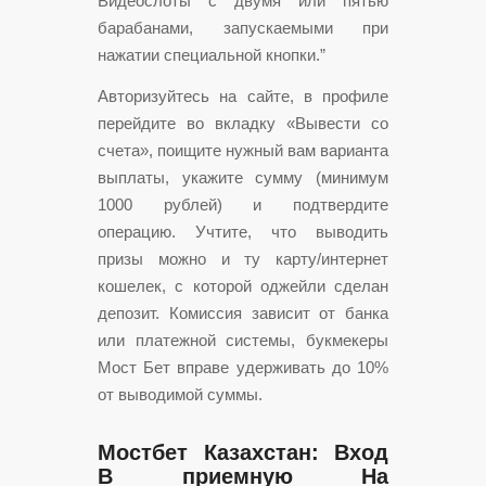
Видеослоты с двумя или пятью
барабанами, запускаемыми при
нажатии специальной кнопки.”
Авторизуйтесь на сайте, в профиле
перейдите во вкладку «Вывести со
счета», поищите нужный вам варианта
выплаты, укажите сумму (минимум
1000 рублей) и подтвердите
операцию. Учтите, что выводить
призы можно и ту карту/интернет
кошелек, с которой оджейли сделан
депозит. Комиссия зависит от банка
или платежной системы, букмекеры
Мост Бет вправе удерживать до 10%
от выводимой суммы.
Мостбет Казахстан: Вход
В приемную На