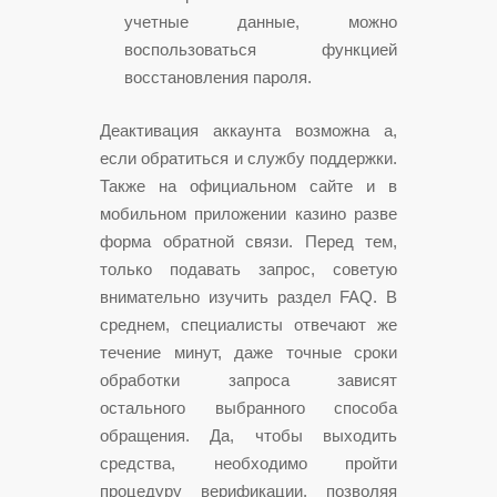
учетные данные, можно
воспользоваться функцией
восстановления пароля.
Деактивация аккаунта возможна а,
если обратиться и службу поддержки.
Также на официальном сайте и в
мобильном приложении казино разве
форма обратной связи. Перед тем,
только подавать запрос, советую
внимательно изучить раздел FAQ. В
среднем, специалисты отвечают же
течение минут, даже точные сроки
обработки запроса зависят
остального выбранного способа
обращения. Да, чтобы выходить
средства, необходимо пройти
процедуру верификации, позволяя