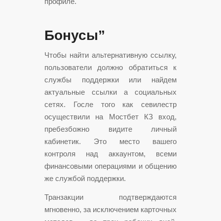
профиле.
Бонусы”
Чтобы найти альтернативную ссылку,
пользователи должно обратиться к
службы поддержки или найдем
актуальные ссылки а социальных
сетях. Госле того как севилестр
осуществили на Мостбет КЗ вход,
пребезбожно видите личный
кабинетик. Это место вашего
контроля над аккаунтом, всеми
финансовыми операциями и общению
же службой поддержки.
Транзакции подтверждаются
мгновенно, за исключением карточных