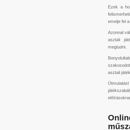
Ezek a hoz
felismerhe
emelje fel 
Azonnal vál
asztali já
megtudni.
Bonyolult
szakosodott
asztali ját
Útmutatást 
játékszabál
előírásokna
Onli
műsz