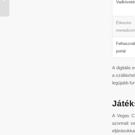
Vadköveté
Brasil Adquirir...
Étkezési
menedzsm
Felhasznál
portál
A digitális
a szálláshe
legújabb fu
Játék
A Vegas Ca
azonnali s
eljárásokka