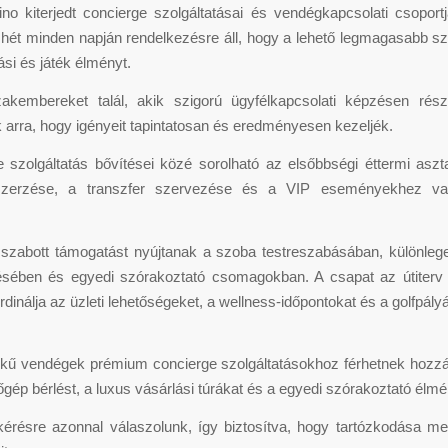
no kiterjedt concierge szolgáltatásai és vendégkapcsolati csoport
 hét minden napján rendelkezésre áll, hogy a lehető legmagasabb sz
si és játék élményt.
zakembereket talál, akik szigorú ügyfélkapcsolati képzésen rész
k arra, hogy igényeit tapintatosan és eredményesen kezeljék.
 szolgáltatás bővítései közé sorolható az elsőbbségi éttermi aszta
szerzése, a transzfer szervezése és a VIP eseményekhez val
.
szabott támogatást nyújtanak a szoba testreszabásában, különleg
sében és egyedi szórakoztató csomagokban. A csapat az útiterv 
dinálja az üzleti lehetőségeket, a wellness-időpontokat és a golfpályá
ékű vendégek prémium concierge szolgáltatásokhoz férhetnek hozzá,
lőgép bérlést, a luxus vásárlási túrákat és a egyedi szórakoztató élm
kérésre azonnal válaszolunk, így biztosítva, hogy tartózkodása me