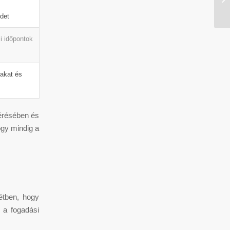
Ro
det
i időpontok
akat és
lérésében és
ogy mindig a
étben, hogy
 a fogadási