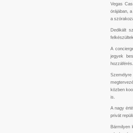
Vegas Casi
órájában, a
a szórakozá
Dedikált s
felkészülte
A concierge
jegyek be
hozzáférés
Személyre 
megtervezé
közben koor
is.
A nagy ért
privát repü
Bármilyen 