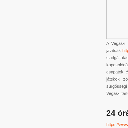
A Vegas-i 
javítsák
htt
szolgáltat
kapcsolódás
csapatok é
játékok zö
sürgősségi 
Vegas-i tar
24 ór
https://ww