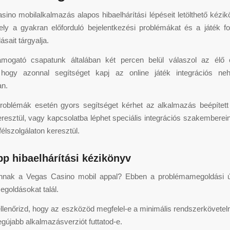
ino mobilalkalmazás alapos hibaelhárítási lépéseit letölthető kéz
mely a gyakran előforduló bejelentkezési problémákat és a játék f
ait tárgyalja.
mogató csapatunk általában két percen belül válaszol az élő 
, hogy azonnal segítséget kapj az online játék integrációs ne
an.
problémák esetén gyors segítséget kérhet az alkalmazás beépített
resztül, vagy kapcsolatba léphet speciális integrációs szakembereink
félszolgálaton keresztül.
pp hibaelhárítási kézikönyv
nnak a Vegas Casino mobil appal? Ebben a problémamegoldási 
egoldásokat talál.
ellenőrizd, hogy az eszközöd megfelel-e a minimális rendszerkövet
egújabb alkalmazásverziót futtatod-e.