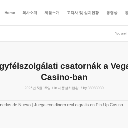
Home
회사소개
제품소개
고객사 및 설치현황
동영상
You are h
gyfélszolgálati csatornák a Veg
Casino-ban
2025년 5월 15일
/
in
제품설치현황
/
by
38983930