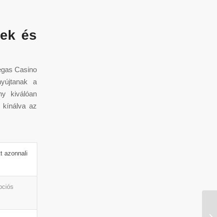
rek és
Vegas Casino
nyújtanak a
ny kiválóan
t kínálva az
t azonnali
pciós
Lu