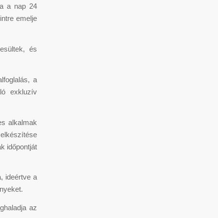
ja a nap 24
intre emelje
esültek, és
lfoglalás, a
ó exkluzív
es alkalmak
elkészítése
k időpontját
 ideértve a
ényeket.
ghaladja az