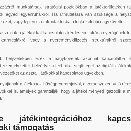
záértő munkatársak stratégiai pozíciókban a játékterületeken talá
tők egyedi egyenruháikról. Ha útmutatásra van szüksége a helys
a kezét, vagy lépjen szemkontaktusba a legközelebbi nagykövettel.
aszolnak a játékokkal kapcsolatos kérdéseire, akár a nyerőgépek fun
tékstratégiákról vagy a nyereménykifizetési struktúrákról szere
abb helyzetekben ezek a nagykövetek azonnal kapcsolatba l
 személyzettel, beleértve a technikai segítséget az digitális játék
ékvezetőket az asztali játékokkal kapcsolatos ügyekben.
nyújtanak a játékosok hűségprogramjaival, a versenyeken való részv
yokkal is, amelyek garantálják, hogy a játékélményed igazodik a m
k.
ne játékintegrációhoz kapcs
aki támogatás