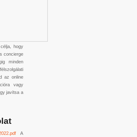
célja, hogy
s concierge
égig minden
élszolgálati
d az online
ációra vagy
gy javítsa a
lat
2022.pdf
A