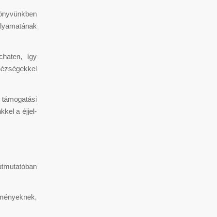
ikönyvünkben
olyamatának
chaten, így
hézségekkel
 támogatási
kel a éjjel-
útmutatóban
elményeknek,