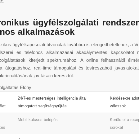
t.
ronikus ügyfélszolgálati rendsze
onos alkalmazások
zikus ügyfélkapcsolati útvonalak továbbra is elengedhetetlenek, a 
dszerei és telefonos alkalmazásai akadálymentes kapcsolatot 
szolgáltatások kiterjedt spektrumához. A online felhasználói élmé
 a látogatáshoz, real-time támogatást és testreszabott javaslatoka
kcionalitásának javításain keresztül.
lgáltatás Előny
24/7-es mesterséges intelligencia által
Kérdésekre adot
álat
támogatott segítségnyújtás
válaszok
Mobil kulcsos belépés
Kerüld el a rece
zés
sorokat