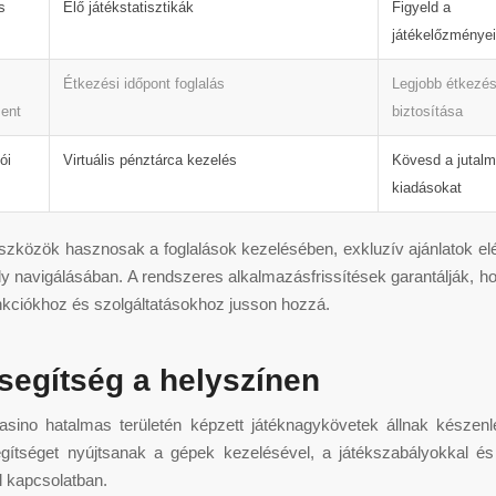
s
Élő játékstatisztikák
Figyeld a
játékelőzményei
Étkezési időpont foglalás
Legjobb étkezés
ent
biztosítása
ói
Virtuális pénztárca kezelés
Kövesd a jutalm
kiadásokat
 eszközök hasznosak a foglalások kezelésében, exkluzív ajánlatok e
ly navigálásában. A rendszeres alkalmazásfrissítések garantálják, h
nkciókhoz és szolgáltatásokhoz jusson hozzá.
segítség a helyszínen
sino hatalmas területén képzett játéknagykövetek állnak készenl
egítséget nyújtsanak a gépek kezelésével, a játékszabályokkal és
l kapcsolatban.