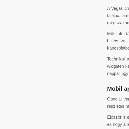
A Vegas Cas
találod, a
megszakadás
Műszaki tá
biztosítva
kapcsolatb
Technikai 
widgeten ke
nappali ügy
Mobil a
Gondjai va
részletes m
Először is 
és hogy a l