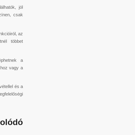
lhatók, jól
zínen, csak
kcióiról, az
tnél többet
éphetnek a
okhoz vagy a
étellel és a
egfelelőségi
olódó