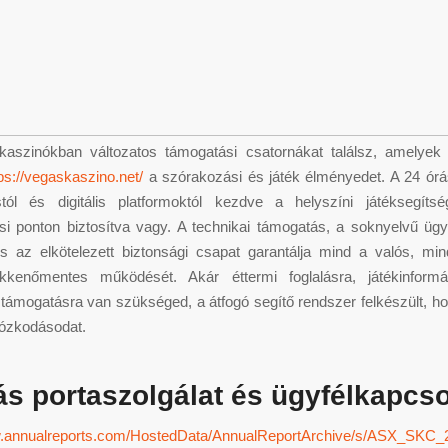
kaszinókban változatos támogatási csatornákat találsz, amelyek 
ps://vegaskaszino.net/
a szórakozási és játék élményedet. A 24 órá
ástól és digitális platformoktól kezdve a helyszíni játéksegíts
i ponton biztosítva vagy. A technikai támogatás, a soknyelvű ügyf
s az elkötelezett biztonsági csapat garantálja mind a valós, min
kkenőmentes működését. Akár éttermi foglalásra, játékinform
támogatásra van szükséged, a átfogó segítő rendszer felkészült, ho
tózkodásodat.
ás portaszolgálat és ügyfélkapcso
w.annualreports.com/HostedData/AnnualReportArchive/s/ASX_SKC_