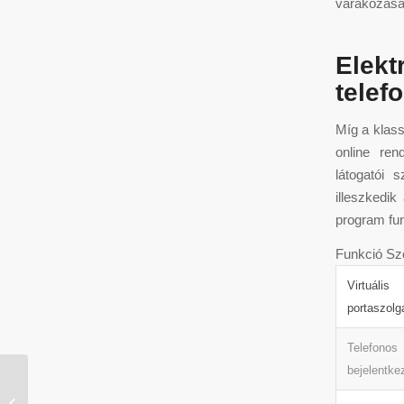
várakozásai
Elekt
telef
Míg a klass
online ren
látogatói 
illeszkedik
program fun
Funkció Szo
Virtuális
portaszolg
Telefonos
bejelentke
Mostbet Apostas Desportivas E On
Line Casino Online Site Estatal No