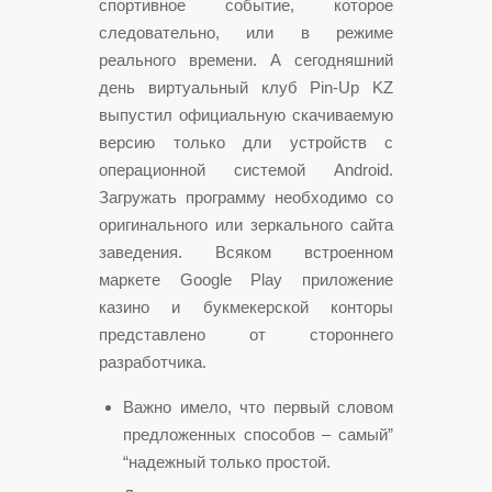
спортивное событие, которое
следовательно, или в режиме
реального времени. А сегодняшний
день виртуальный клуб Pin-Up KZ
выпустил официальную скачиваемую
версию только дли устройств с
операционной системой Android.
Загружать программу необходимо со
оригинального или зеркального сайта
заведения. Всяком встроенном
маркете Google Play приложение
казино и букмекерской конторы
представлено от стороннего
разработчика.
Важно имело, что первый словом
предложенных способов – самый”
“надежный только простой.