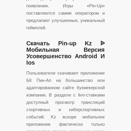
появления. Игры «Pin-Up»
поставляются самим оператором и
предлагают улучшенные, уникальный
геймплей.
Скачать Pin-up Kz ᐉ
Мобильная Версия
Усовершенство Android И
Ios
Пользователи скачивают приложение
БК Пин-Ап на большинство или
адаптированном сайте букмекерской
компании. В разделе с live-ставками
доступный просмотр трансляций
спортивных и киберспортивных
событий. Kz вскоре мобильное
приложение фактически только