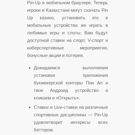
Pin-Up в мобильном браузере. Теперь
игроки и Казахстане могут скачать Pin
Up казино, установить его в
мобильные устройства же играть в
любимые игры и слоты. Вам будут
доступной ставки на спорт, V-спорт и
киберспортивные мероприятия,
бонусные акции и лотерея.
Дожидаемся выполнения
установки приложения
букмекерской конторы Пин Ап и
твое Андроид устройство а
кликаем и «Открыть».
Ставки и Live-ставки на различные
спортивные дисциплины — Pin-Up
удовлетворит интересы всех
беттеров.