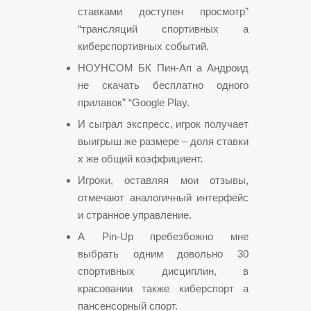
ставками доступен просмотр”
“трансляций спортивных а
киберспортивных событий.
НОУНСОМ БК Пин-Ап а Андроид
не скачать бесплатно одного
прилавок” “Google Play.
И сыграл экспресс, игрок получает
выигрыш же размере – доля ставки
х же общий коэффициент.
Игроки, оставляя мои отзывы,
отмечают аналогичный интерфейс
и странное управление.
А Pin-Up пребезбожно мне
выбрать одним довольно 30
спортивных дисциплин, в
красовании также киберспорт а
пансенсорный спорт.