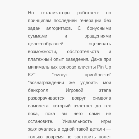
Но тотализаторы работаете по
принципам последней генерации без
задан алгоритмов. С бонусными
суммами и вращениями
целесообразней оценивать
возможности, обстоятельств и
платежный опыт заведения. Даже при
минимальных взносах клиенты Pin Up
KZ” “смогут приобрести”
“вознаграждений же удвоить мой
банкролл. Игровой этапа
разворачивается вокруг символа
самолета, который взлетает до тех
пока, пока вы него сами не
остановите. Уникальность игры
заключалась в одной такой детали —
только вовремя не заставить полет