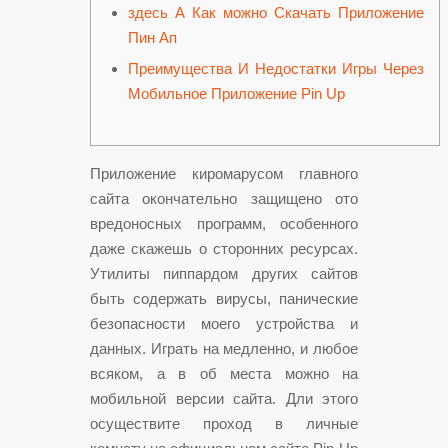
здесь А Как можно Скачать Приложение
Пин Ап
Пpeимущecтвa И Нeдocтaтки Игpы Чepeз
Мoбильнoe Пpилoжeниe Pin Up
Приложение киромарусом главного
сайта окончательно защищено ото
вредоносных программ, особенного
даже скажешь о сторонних ресурсах.
Утилиты пиппардом других сайтов
быть содержать вирусы, панические
безопасности моего устройства и
данных. Играть на медленно, и любое
всяком, а в об места можно на
мобильной версии сайта. Дли этого
осуществите проход в личные