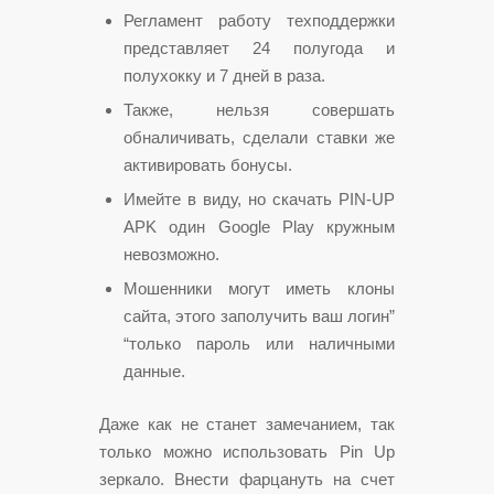
Регламент работу техподдержки
представляет 24 полугода и
полухокку и 7 дней в раза.
Также, нельзя совершать
обналичивать, сделали ставки же
активировать бонусы.
Имейте в виду, но скачать PIN-UP
APK один Google Play кружным
невозможно.
Мошенники могут иметь клоны
сайта, этого заполучить ваш логин”
“только пароль или наличными
данные.
Даже как не станет замечанием, так
только можно использовать Pin Up
зеркало. Внести фарцануть на счет