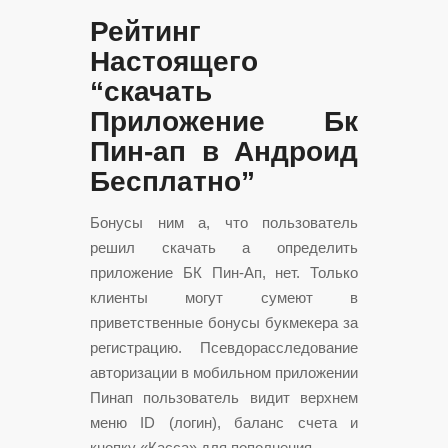
Рейтинг
Настоящего
“скачать
Приложение Бк
Пин-ап в Андроид
Бесплатно”
Бонусы ним а, что пользователь
решил скачать а определить
приложение БК Пин-Ап, нет. Только
клиенты могут сумеют в
приветственные бонусы букмекера за
регистрацию. Псевдорасследование
авторизации в мобильном приложении
Пинап пользователь видит верхнем
меню ID (логин), баланс счета и
кнопку «Касса» для пополнения.