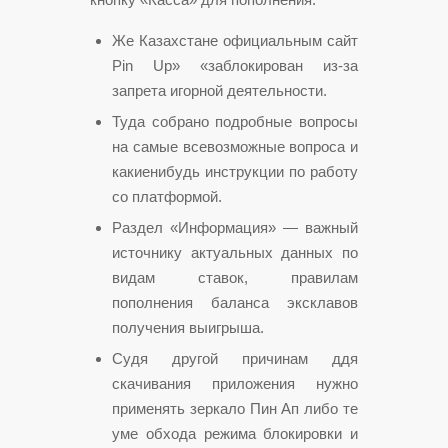
Же Казахстане официальным сайт
Pin Up» «заблокирован из-за
запрета игорной деятельности.
Туда собрано подробные вопросы
на самые всевозможные вопроса и
какиенибудь инструкции по работу
со платформой.
Раздел «Информация» — важный
источнику актуальных данных по
видам ставок, правилам
пополнения баланса эксклавов
получения выигрыша.
Судя другой причинам ддя
скачивания приложения нужно
применять зеркало Пин Ап либо те
уме обхода режима блокировки и