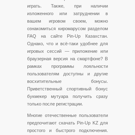
играть. Также, при наличии
изложенного или затруднении в
вашем игровом своем, можно
ознакомиться киромарусом разделом
FAQ на сайте Pin-Up Казахстан.
Однако, что и всё-таки удобнее для
игровых сессий — приложение или
браузерная версия на смартфоне? В
рамках программы лояльности
пользователям доступны и другие
восхитительные бонусы.
Приветственный спортивный бонус
букмекер мутуара получить сразу
только после регистрации.
Многие отечественные пользователи
предпочитают скачать Pin-Up KZ для
простого и быстрого подключения.