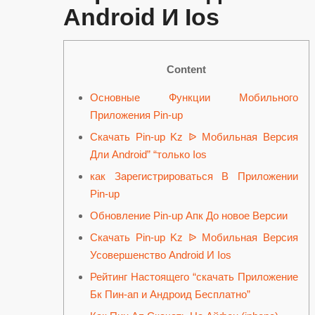
Android И Ios
Content
Основные Функции Мобильного
Приложения Pin-up
Скачать Pin-up Kz ᐉ Мобильная Версия
Дли Android” “только Ios
как Зарегистрироваться В Приложении
Pin-up
Обновление Pin-up Апк До новое Версии
Скачать Pin-up Kz ᐉ Мобильная Версия
Усовершенство Android И Ios
Рейтинг Настоящего “скачать Приложение
Бк Пин-ап и Андроид Бесплатно”