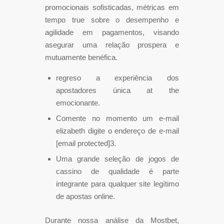
promocionais sofisticadas, métricas em
tempo true sobre o desempenho e
agilidade em pagamentos, visando
asegurar uma relação prospera e
mutuamente benéfica.
regreso a experiência dos
apostadores única at the
emocionante.
Comente no momento um e-mail
elizabeth digite o endereço de e-mail
[email protected]3.
Uma grande seleção de jogos de
cassino de qualidade é parte
integrante para qualquer site legítimo
de apostas online.
Durante nossa análise da Mostbet,