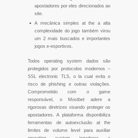
apostadores por eles direcionados ao
site.
A mecânica simples at the a alta
complexidade do jogo também virou
um 2 mais buscados e importantes
jogos e-esportivos.
Todos operating system dados são
protegidos por protocolos modernos –
SSL electronic TLS, o la cual evita o
risco de phishing e outras violações.
Comprometido com o game
responsável, o Mostbet adere a
rigorosas diretrizes visando proteger os
apostadores. A plataforma disponibiliza
ferramentas de autoexclusão at the
limites de volume level para auxiliar
operating system jogadores a