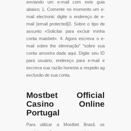
enviando um e-mail com este guia
abaixo; 1. Comente no momento um e-
mail electronic digite o endereço de e-
mail [email protected]3. Sobre o tipo de
assunto «Solicitar para excluir minha
conta maisbet». 4. Agora escreva o e-
mail sobre the eliminação” “sobre sua
conta amostra dada aqui. Digite seu ID
para usuário, endereço para e-mail e
escreva sua razão honesta a respeito ag
exclusão de sua conta.
Mostbet Official
Casino Online
Portugal
Para utilizar a Mostbet Brasil, os