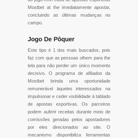
Mostbet at the imediatamente apostar,
concluindo as últimas mudanças no
campo.
Jogo De Pôquer
Este tipo é 1 dos mais buscados, pois
faz com que as pessoas olhem para the
tela para não perder um único momento
decisivo. O programa de afiliados da
Mostbet brinda uma oportunidade
remunerável àqueles interessados na
impulsionar e ceder visibilidade à tablado
de apostas esportivas. Os parceiros
podem auferir receitas durante meio de
comissões geradas pelos apostadores
por eles direcionados ao site. O
mecanismo disponibiliza ferramentas