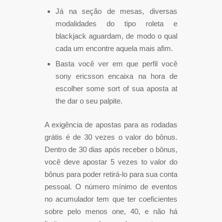
Já na seção de mesas, diversas
modalidades do tipo roleta e
blackjack aguardam, de modo o qual
cada um encontre aquela mais afim.
Basta você ver em que perfil você
sony ericsson encaixa na hora de
escolher some sort of sua aposta at
the dar o seu palpite.
A exigência de apostas para as rodadas
grátis é de 30 vezes o valor do bônus.
Dentro de 30 dias após receber o bônus,
você deve apostar 5 vezes to valor do
bônus para poder retirá-lo para sua conta
pessoal. O número mínimo de eventos
no acumulador tem que ter coeficientes
sobre pelo menos one, 40, e não há