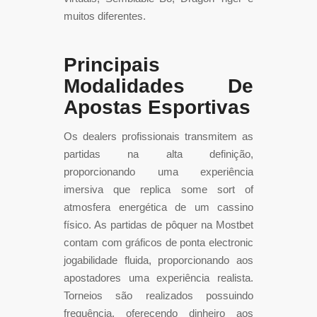
muitos diferentes.
Principais
Modalidades De
Apostas Esportivas
Os dealers profissionais transmitem as
partidas na alta definição,
proporcionando uma experiência
imersiva que replica some sort of
atmosfera energética de um cassino
físico. As partidas de pôquer na Mostbet
contam com gráficos de ponta electronic
jogabilidade fluida, proporcionando aos
apostadores uma experiência realista.
Torneios são realizados possuindo
frequência, oferecendo dinheiro aos