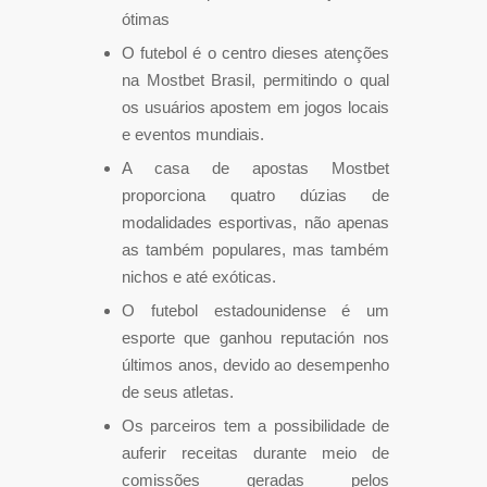
ótimas
O futebol é o centro dieses atenções
na Mostbet Brasil, permitindo o qual
os usuários apostem em jogos locais
e eventos mundiais.
A casa de apostas Mostbet
proporciona quatro dúzias de
modalidades esportivas, não apenas
as também populares, mas também
nichos e até exóticas.
O futebol estadounidense é um
esporte que ganhou reputación nos
últimos anos, devido ao desempenho
de seus atletas.
Os parceiros tem a possibilidade de
auferir receitas durante meio de
comissões geradas pelos