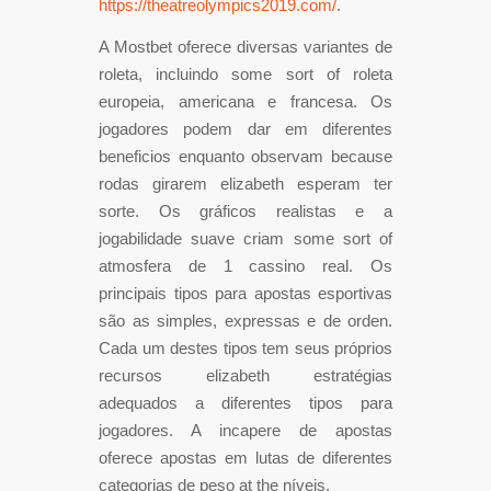
https://theatreolympics2019.com/
.
A Mostbet oferece diversas variantes de
roleta, incluindo some sort of roleta
europeia, americana e francesa. Os
jogadores podem dar em diferentes
beneficios enquanto observam because
rodas girarem elizabeth esperam ter
sorte. Os gráficos realistas e a
jogabilidade suave criam some sort of
atmosfera de 1 cassino real. Os
principais tipos para apostas esportivas
são as simples, expressas e de orden.
Cada um destes tipos tem seus próprios
recursos elizabeth estratégias
adequados a diferentes tipos para
jogadores. A incapere de apostas
oferece apostas em lutas de diferentes
categorias de peso at the níveis.