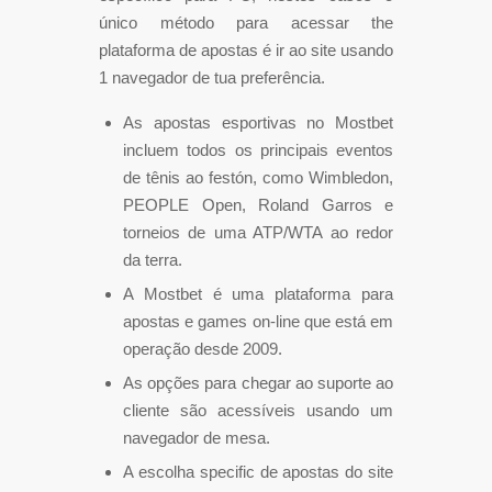
único método para acessar the
plataforma de apostas é ir ao site usando
1 navegador de tua preferência.
As apostas esportivas no Mostbet
incluem todos os principais eventos
de tênis ao festón, como Wimbledon,
PEOPLE Open, Roland Garros e
torneios de uma ATP/WTA ao redor
da terra.
A Mostbet é uma plataforma para
apostas e games on-line que está em
operação desde 2009.
As opções para chegar ao suporte ao
cliente são acessíveis usando um
navegador de mesa.
A escolha specific de apostas do site