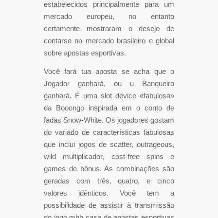
estabelecidos principalmente para um
mercado europeu, no entanto
certamente mostraram o desejo de
contarse no mercado brasileiro e global
sobre apostas esportivas.
Você fará tua aposta se acha que o
Jogador ganhará, ou u Banqueiro
ganhará. É uma slot device «fabulosa»
da Booongo inspirada em o conto de
fadas Snow-White. Os jogadores gostam
do variado de características fabulosas
que inclui jogos de scatter, outrageous,
wild multiplicador, cost-free spins e
games de bônus. As combinações são
geradas com três, quatro, e cinco
valores idênticos. Você tem a
possibilidade de assistir à transmissão
do jogo mhh casa de apostas esportivas