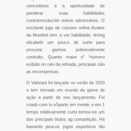
vencedores e a oportunidade de
ponderar suas habilidades
contrarrevolución outros adversários. O
excitante jogo de cassino online Aviator
da Mostbet tem a ver habilidade, timing
elizabeth um pouco de sorte para
procurar ganhos potencialmente
contralto. Quanto maior o” “número
exibido no rato da retirada, principais são
as recompensas.
O Valorant foi lançado no verão de 2020
e tem tomado um mundo do game de
ação a partir de seu lançamento. Foi
criado com to eSports em mente, e em 1
tempo relativamente curto tornou-se um
dos principais títulos ag competição. Há
bastante poucos jogos esportivos tão