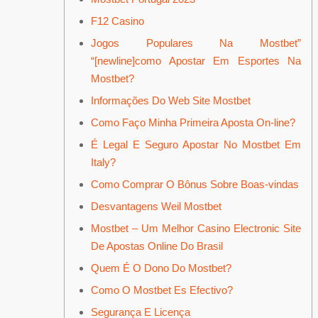
F12 Casino
Jogos Populares Na Mostbet”
“[newline]como Apostar Em Esportes Na
Mostbet?
Informações Do Web Site Mostbet
Como Faço Minha Primeira Aposta On-line?
É Legal E Seguro Apostar No Mostbet Em
Italy?
Como Comprar O Bônus Sobre Boas-vindas
Desvantagens Weil Mostbet
Mostbet – Um Melhor Casino Electronic Site
De Apostas Online Do Brasil
Quem É O Dono Do Mostbet?
Como O Mostbet Es Efectivo?
Segurança E Licença