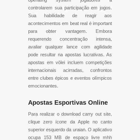
controlarem sua participação em jogos.
Sua habilidade de reagir aos
acontecimentos em beat real é important
para obter vantagem. Embora
requerendo concentração intensa,
avaliar qualquer lance com agilidade
pode resultar na apostas lucrativas. As
apostas em vôlei incluem competições
internacionais acirradas, confrontos
entre clubes épicos e eventos olímpicos
emocionantes.
Apostas Esportivas Online
Para realizar o download carry out site,
clique zero ícone da Apple no canto
superior esquerdo da uraian. O aplicativo
ocupa 153 MB de espaço livre mhh