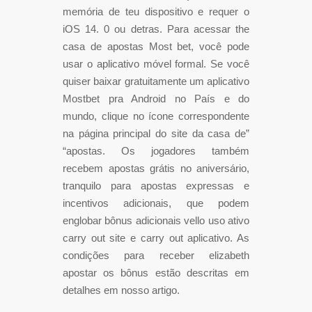
memória de teu dispositivo e requer o
iOS 14. 0 ou detras. Para acessar the
casa de apostas Most bet, você pode
usar o aplicativo móvel formal. Se você
quiser baixar gratuitamente um aplicativo
Mostbet pra Android no País e do
mundo, clique no ícone correspondente
na página principal do site da casa de”
“apostas. Os jogadores também
recebem apostas grátis no aniversário,
tranquilo para apostas expressas e
incentivos adicionais, que podem
englobar bônus adicionais vello uso ativo
carry out site e carry out aplicativo. As
condições para receber elizabeth
apostar os bônus estão descritas em
detalhes em nosso artigo.