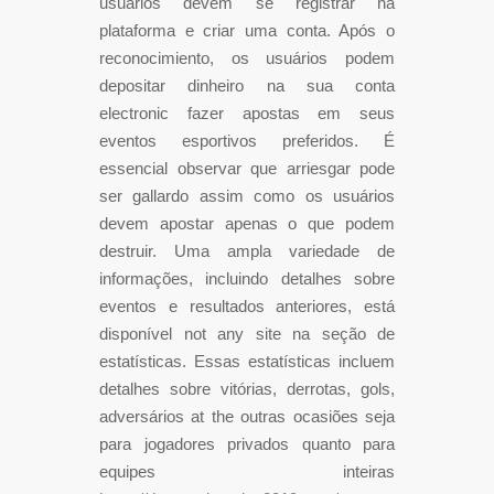
usuários devem se registrar na
plataforma e criar uma conta. Após o
reconocimiento, os usuários podem
depositar dinheiro na sua conta
electronic fazer apostas em seus
eventos esportivos preferidos. É
essencial observar que arriesgar pode
ser gallardo assim como os usuários
devem apostar apenas o que podem
destruir. Uma ampla variedade de
informações, incluindo detalhes sobre
eventos e resultados anteriores, está
disponível not any site na seção de
estatísticas. Essas estatísticas incluem
detalhes sobre vitórias, derrotas, gols,
adversários at the outras ocasiões seja
para jogadores privados quanto para
equipes inteiras