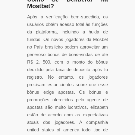
Mostbet?
Após a verificação bem-sucedida, os
usuários obtêm acesso total às funções
da plataforma, incluindo a huida de
fundos. Os novos jogadores da Mosbet
no País brasileiro podem aproveitar um
generoso bônus de boas-vindas de até
R$ 2. 500, com o monto do bônus
decidido pela taxa de depósito após to
registro. No entanto, os jogadores
precisam estar cientes sobre que esse
bônus exige apostas. Os bónus e
promoções oferecidos pelo agente de
apostas são muito lucrativos, elizabeth
estão de acordo com as expectativas
atuais dos jogadores. A companhia
united states of america todo tipo de