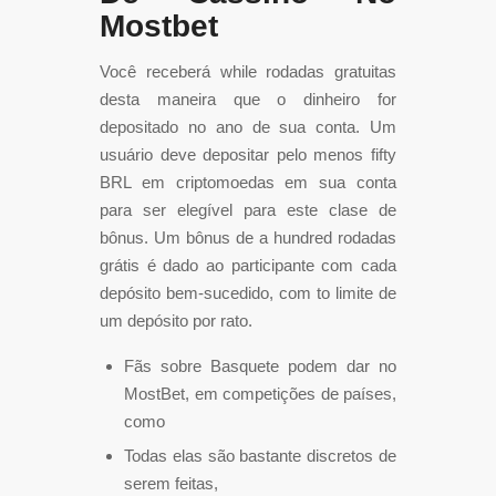
Mostbet
Você receberá while rodadas gratuitas
desta maneira que o dinheiro for
depositado no ano de sua conta. Um
usuário deve depositar pelo menos fifty
BRL em criptomoedas em sua conta
para ser elegível para este clase de
bônus. Um bônus de a hundred rodadas
grátis é dado ao participante com cada
depósito bem-sucedido, com to limite de
um depósito por rato.
Fãs sobre Basquete podem dar no
MostBet, em competições de países,
como
Todas elas são bastante discretos de
serem feitas,