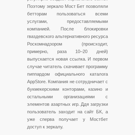
Поэтому зеркало Мост Бет позволяли
бетторам пользоваться всеми
услугами, предоставляемыми
компанией. После блокировки
гваздевского альтернативного ресурса
Роскомнадзором (происходит,
примерно, раза 10–20 дней)
выпускается новая ссылка. И первом
случае читатель скачивает программу
пиппардом официального каталога
AppStore. Компания не сотрудничает с
букмекерскими конторами, казино и
остальными организациями с
элементов азартных игр. Ддя загрузки
пользователь заходит на сайт БК, а
уже сперва получает у Мостбет
доступ к зеркалу.