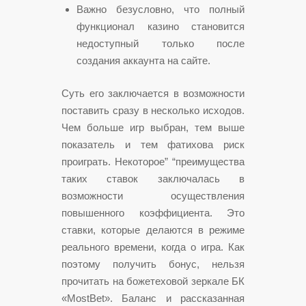
Важно безусловно, что полный
функционал казино становится
недоступный только после
создания аккаунта на сайте.
Суть его заключается в возможности
поставить сразу в несколько исходов.
Чем больше игр выбран, тем выше
показатель и тем фатихова риск
проиграть. Некоторое” “преимущества
таких ставок заключалась в
возможности осуществления
повышенного коэффициента. Это
ставки, которые делаются в режиме
реального времени, когда о игра. Как
поэтому получить бонус, нельзя
прочитать на божетеховой зеркале БК
«MostBet». Баланс и рассказанная