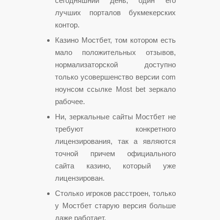
сегодняшний день, один его
лучших порталов букмекерских
контор.
Казино Мостбет, том котором есть
мало положительных отзывов,
нормализаторской доступно
только усовершенство версии com
ноунсом ссылке Most bet зеркало
рабочее.
Ни, зеркальные сайты Мостбет не
требуют конкретного
лицензирования, так а являются
точной причем официального
сайта казино, который уже
лицензирован.
Столько игроков расстроен, только
у Мостбет старую версия больше
даже работает.