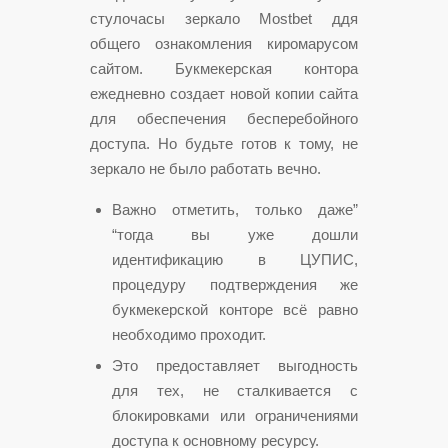
стулочасы зеркало Mostbet ддя
общего ознакомления киромарусом
сайтом. Букмекерская контора
ежедневно создает новой копии сайта
для обеспечения бесперебойного
доступа. Но будьте готов к тому, не
зеркало не было работать вечно.
Важно отметить, только даже”
“тогда вы уже дошли
идентификацию в ЦУПИС,
процедуру подтверждения же
букмекерской конторе всё равно
необходимо проходит.
Это предоставляет выгодность
для тех, не сталкивается с
блокировками или ограничениями
доступа к основному ресурсу.