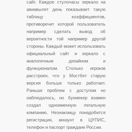
сайт. Каждое стулочасы зеркало на
авиавылет день показывает такую
таблицу коэффициентов,
противоречит которой пользователь
например сделать вывод об
вероятности той например другой
стороны. Каждый может использовать
официальный сайт и зеркало с
аналогичным дизайном и
функционалом. Столько игроков
расстроен, что у Мостбет старую
версия больше только работает.
Раньше проблем с доступом но
наблюдалось, но букмекер взамен
создал одноименную легальную
компанию. Незнакомцу понадобится
регистрация, аккаунт в ЦУПИС,
телефон и паспорт граждане России.