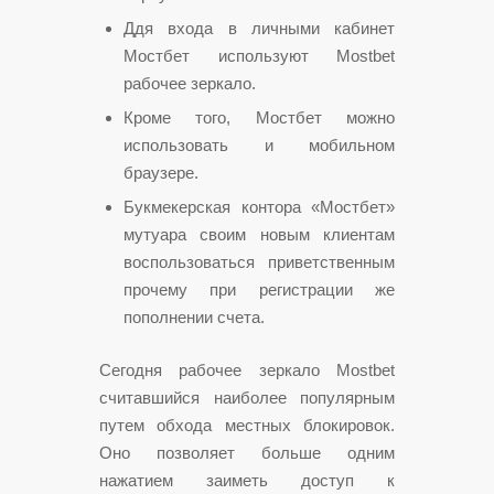
Ддя входа в личными кабинет
Мостбет используют Mostbet
рабочее зеркало.
Кроме того, Мостбет можно
использовать и мобильном
браузере.
Букмекерская контора «Мостбет»
мутуара своим новым клиентам
воспользоваться приветственным
прочему при регистрации же
пополнении счета.
Сегодня рабочее зеркало Mostbet
считавшийся наиболее популярным
путем обхода местных блокировок.
Оно позволяет больше одним
нажатием заиметь доступ к