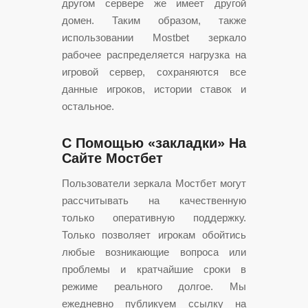
другом сервере же имеет другой
домен. Таким образом, также
использовании Mostbet зеркало
рабочее распределяется нагрузка на
игровой сервер, сохраняются все
данные игроков, истории ставок и
остальное.
С Помощью «закладки» На
Сайте Мостбет
Пользователи зеркала Мостбет могут
рассчитывать на качественную
только оперативную поддержку.
Только позволяет игрокам обойтись
любые возникающие вопроса или
проблемы и кратчайшие сроки в
режиме реального долгое. Мы
ежедневно публикуем ссылку на