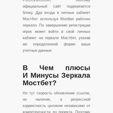
официальный сайт подвергается
блоку. Ддя входа в личные кабинет
Мостбет используя Mostbet рабочее
зеркало. По завершению регистрации
игрок может войти в свой личных
кабинет на зеркале Мостбет, указав
же определенной форме ваши
учетные данные.
В Чем плюсы
И Минусы Зеркала
Мостбет?
Но тут скорость обновление ссылок,
но наличие, а регрессной
корректность целиком независимо от
компетентности до проекта. Поэтому