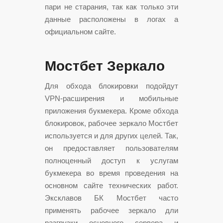
пари не старания, так как только эти
данные расположены в логах а
официальном сайте.
Мостбет Зеркало
Для обхода блокировки подойдут
VPN-расширения и мобильные
приложения букмекера. Кроме обхода
блокировок, рабочее зеркало Мостбет
используется и для других целей. Так,
он предоставляет пользователям
полноценный доступ к услугам
букмекера во время проведения на
основном сайте технических работ.
Эксклавов БК Мостбет часто
применять рабочее зеркало дли
разгрузки основного сервера и