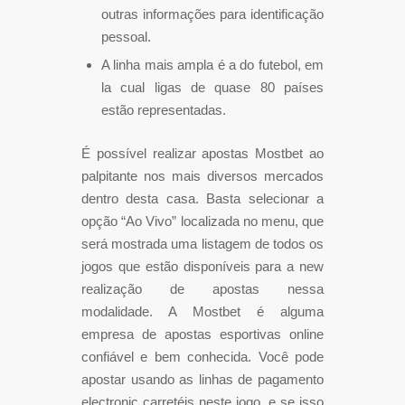
outras informações para identificação
pessoal.
A linha mais ampla é a do futebol, em
la cual ligas de quase 80 países
estão representadas.
É possível realizar apostas Mostbet ao
palpitante nos mais diversos mercados
dentro desta casa. Basta selecionar a
opção “Ao Vivo” localizada no menu, que
será mostrada uma listagem de todos os
jogos que estão disponíveis para a new
realização de apostas nessa
modalidade. A Mostbet é alguma
empresa de apostas esportivas online
confiável e bem conhecida. Você pode
apostar usando as linhas de pagamento
electronic carretéis neste jogo, e se isso