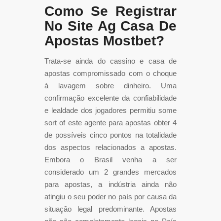
Como Se Registrar
No Site Ag Casa De
Apostas Mostbet?
Trata-se ainda do cassino e casa de
apostas compromissado com o choque
à lavagem sobre dinheiro. Uma
confirmação excelente da confiabilidade
e lealdade dos jogadores permitiu some
sort of este agente para apostas obter 4
de possíveis cinco pontos na totalidade
dos aspectos relacionados a apostas.
Embora o Brasil venha a ser
considerado um 2 grandes mercados
para apostas, a indústria ainda não
atingiu o seu poder no país por causa da
situação legal predominante. Apostas