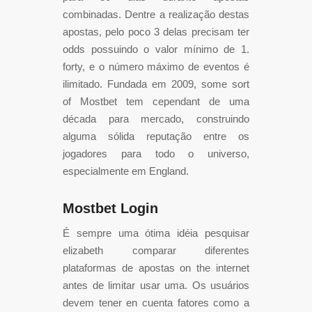
combinadas. Dentre a realização destas
apostas, pelo poco 3 delas precisam ter
odds possuindo o valor mínimo de 1.
forty, e o número máximo de eventos é
ilimitado. Fundada em 2009, some sort
of Mostbet tem cependant de uma
década para mercado, construindo
alguma sólida reputação entre os
jogadores para todo o universo,
especialmente em England.
Mostbet Login
É sempre uma ótima idéia pesquisar
elizabeth comparar diferentes
plataformas de apostas on the internet
antes de limitar usar uma. Os usuários
devem tener en cuenta fatores como a