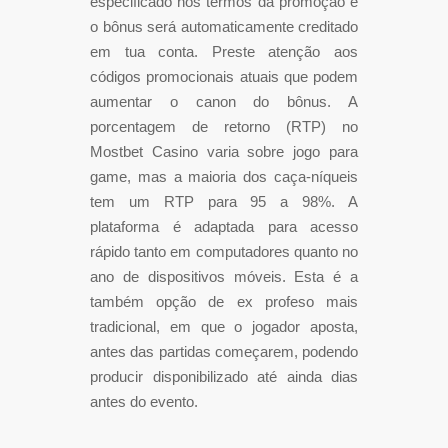
especificado nos termos da promoção e
o bônus será automaticamente creditado
em tua conta. Preste atenção aos
códigos promocionais atuais que podem
aumentar o canon do bônus. A
porcentagem de retorno (RTP) no
Mostbet Casino varia sobre jogo para
game, mas a maioria dos caça-níqueis
tem um RTP para 95 a 98%. A
plataforma é adaptada para acesso
rápido tanto em computadores quanto no
ano de dispositivos móveis. Esta é a
também opção de ex profeso mais
tradicional, em que o jogador aposta,
antes das partidas começarem, podendo
producir disponibilizado até ainda dias
antes do evento.