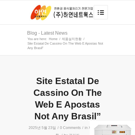
Blog - Latest News
You are here:
Home
/
제품설치현황
/
Site Estatal De Cassino On The Web E Apostas Not
Any Brasil”
Site Estatal De
Cassino On The
Web E Apostas
Not Any Brasil”
2025년 5월 23일
/
0 Comments
/
in
제품설치현