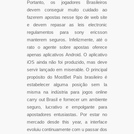
Portanto, os jogadores Brasileiros
devem conseguir muito cuidado ao
fazerem apostas nesse tipo de web site
e devem repasar as leis electronic
regulamentos para sony ericsson
manterem seguros. Infelizmente, até o
rato o agente sobre apostas oferece
apenas aplicativos Android. O aplicativo
iOS ainda não foi produzido, mas deve
servir lançado em miserable. O principal
propósito do MostBet País brasileiro é
estabelecer alguma posição sem la
misma na indústria para jogos online
carry out Brasil e fornecer um ambiente
seguro, lucrativo e empolgante para
apostadores entusiastas. Por estar no
mercado desde this year, a interface
evoluiu continuamente com u passar dos