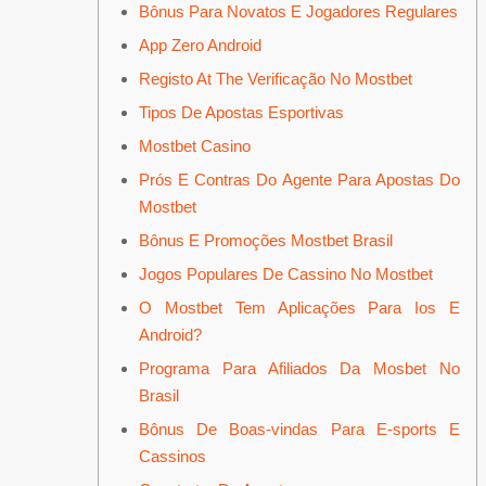
Bônus Para Novatos E Jogadores Regulares
App Zero Android
Registo At The Verificação No Mostbet
Tipos De Apostas Esportivas
Mostbet Casino
Prós E Contras Do Agente Para Apostas Do
Mostbet
Bônus E Promoções Mostbet Brasil
Jogos Populares De Cassino No Mostbet
O Mostbet Tem Aplicações Para Ios E
Android?
Programa Para Afiliados Da Mosbet No
Brasil
Bônus De Boas-vindas Para E-sports E
Cassinos