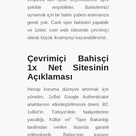
şekilde erişebilirler. Bahislerinizi
oynamak için bir bahis şubesi aramanıza
gerek yok. Canlı spor bahisleri yapabilir
ve 1xbet. com web sitesinde çevrimiçi
olarak büyük ikramiyeyi kazanabilirsiniz.
Çevrimiçi Bahisçi
1x Net Sitesinin
Açıklaması
Hesap koruma düzeyini artırmak için
yönetim, 1xBet Google Authenticator
anahtarının etkinleştirilmesini önerir. BC
1xBet’in Türkiye’deki faaliyetlerinin
yasallığı, Kültür ve” “Spor Bakanlığı
tarafından verilen lisansla garanti
edilmektedir. Bahisçinin kasiyer