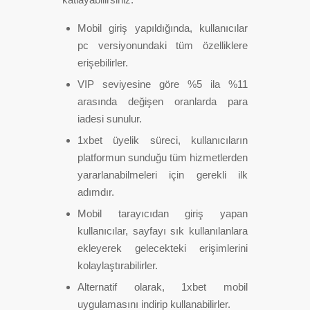
Mobil giriş yapıldığında, kullanıcılar
pc versiyonundaki tüm özelliklere
erişebilirler.
VIP seviyesine göre %5 ila %11
arasında değişen oranlarda para
iadesi sunulur.
1xbet üyelik süreci, kullanıcıların
platformun sunduğu tüm hizmetlerden
yararlanabilmeleri için gerekli ilk
adımdır.
Mobil tarayıcıdan giriş yapan
kullanıcılar, sayfayı sık kullanılanlara
ekleyerek gelecekteki erişimlerini
kolaylaştırabilirler.
Alternatif olarak, 1xbet mobil
uygulamasını indirip kullanabilirler.