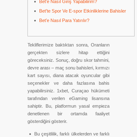
Bet’e Nasıl Giriş Yapabilirim?
Bet’te Spor Ve E-spor Etkinliklerine Bahisler
Bet’e Nasıl Para Yatırılır?
Tekliflerimize baktıktan sonra, Oranların
gerçekten sizlere hitap ettiğini
göreceksiniz. Sonuç, doğru skor tahmini,
devre arası – maç sonu bahisleri, kırmızı
kart sayısı, diana atacak oyuncular gibi
seçenekler ve daha fazlasına bahis
yapabilirsiniz. 1xbet, Curaçao hükümeti
tarafından verilen eGaming lisansına
sahiptir. Bu, platformun yasal empieza
denetlenen bir ortamda faaliyet
gösterdiğini gösterir.
Bu çeşitlilik, farklı ülkelerden ve farklı