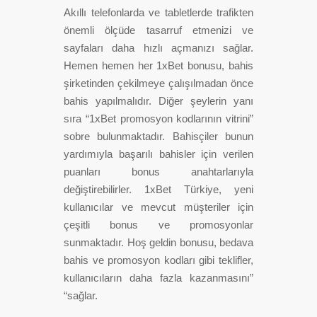
Akıllı telefonlarda ve tabletlerde trafikten
önemli ölçüde tasarruf etmenizi ve
sayfaları daha hızlı açmanızı sağlar.
Hemen hemen her 1xBet bonusu, bahis
şirketinden çekilmeye çalışılmadan önce
bahis yapılmalıdır. Diğer şeylerin yanı
sıra “1xBet promosyon kodlarının vitrini”
sobre bulunmaktadır. Bahisçiler bunun
yardımıyla başarılı bahisler için verilen
puanları bonus anahtarlarıyla
değiştirebilirler. 1xBet Türkiye, yeni
kullanıcılar ve mevcut müşteriler için
çeşitli bonus ve promosyonlar
sunmaktadır. Hoş geldin bonusu, bedava
bahis ve promosyon kodları gibi teklifler,
kullanıcıların daha fazla kazanmasını”
“sağlar.