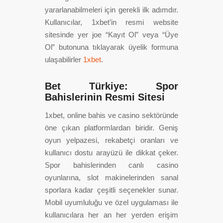
yararlanabilmeleri için gerekli ilk adımdır.
Kullanıcılar, 1xbet’in resmi website
sitesinde yer joe “Kayıt Ol” veya “Üye
Ol” butonuna tıklayarak üyelik formuna
ulaşabilirler
1xbet
.
Bet Türkiye: Spor
Bahislerinin Resmi Sitesi
1xbet, online bahis ve casino sektöründe
öne çıkan platformlardan biridir. Geniş
oyun yelpazesi, rekabetçi oranları ve
kullanıcı dostu arayüzü ile dikkat çeker.
Spor bahislerinden canlı casino
oyunlarına, slot makinelerinden sanal
sporlara kadar çeşitli seçenekler sunar.
Mobil uyumluluğu ve özel uygulaması ile
kullanıcılara her an her yerden erişim