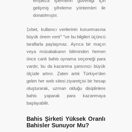
empieza işlemlerin güvenliği için
gelişmiş şifreleme yöntemleri ile
donatılmıştır.
1xbet, kullanıcı verilerinin korunmasına
büyük önem verir” “ve bu bilgileri üçüncü
taraflarla paylaşmaz. Ayrıca bir maçın
veya müsabakanın bitiminden hemen
önce canlı bahis oynama seçeneği para
vardır, bu da kazanma şansınızı büyük
ölçüde artırır. Zaten artık Türkiye’den
gelen her web sitesi ziyaretçisi bir hesap
oluşturarak, uzman olduğu disiplinlere
bahis yaparak para kazanmaya
başlayabilir.
Bahis Şirketi Yüksek Oranlı
Bahisler Sunuyor Mu?