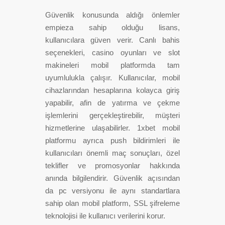
Güvenlik konusunda aldığı önlemler
empieza sahip olduğu lisans,
kullanıcılara güven verir. Canlı bahis
seçenekleri, casino oyunları ve slot
makineleri mobil platformda tam
uyumlulukla çalışır. Kullanıcılar, mobil
cihazlarından hesaplarına kolayca giriş
yapabilir, afin de yatırma ve çekme
işlemlerini gerçekleştirebilir, müşteri
hizmetlerine ulaşabilirler. 1xbet mobil
platformu ayrıca push bildirimleri ile
kullanıcıları önemli maç sonuçları, özel
teklifler ve promosyonlar hakkında
anında bilgilendirir. Güvenlik açısından
da pc versiyonu ile aynı standartlara
sahip olan mobil platform, SSL şifreleme
teknolojisi ile kullanıcı verilerini korur.