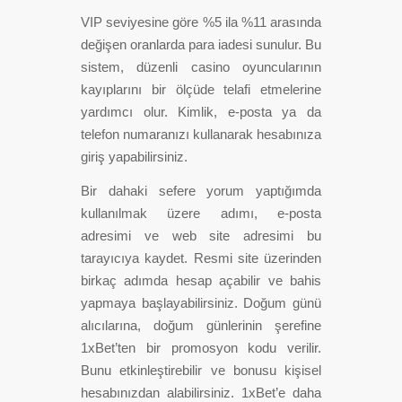
VIP seviyesine göre %5 ila %11 arasında
değişen oranlarda para iadesi sunulur. Bu
sistem, düzenli casino oyuncularının
kayıplarını bir ölçüde telafi etmelerine
yardımcı olur. Kimlik, e-posta ya da
telefon numaranızı kullanarak hesabınıza
giriş yapabilirsiniz.
Bir dahaki sefere yorum yaptığımda
kullanılmak üzere adımı, e-posta
adresimi ve web site adresimi bu
tarayıcıya kaydet. Resmi site üzerinden
birkaç adımda hesap açabilir ve bahis
yapmaya başlayabilirsiniz. Doğum günü
alıcılarına, doğum günlerinin şerefine
1xBet’ten bir promosyon kodu verilir.
Bunu etkinleştirebilir ve bonusu kişisel
hesabınızdan alabilirsiniz. 1xBet’e daha