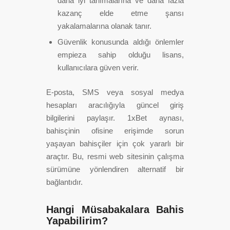
daha iyi tanımalarına ve daha fazla
kazanç elde etme şansı
yakalamalarına olanak tanır.
Güvenlik konusunda aldığı önlemler
empieza sahip olduğu lisans,
kullanıcılara güven verir.
E-posta, SMS veya sosyal medya
hesapları aracılığıyla güncel giriş
bilgilerini paylaşır. 1xBet aynası,
bahisçinin ofisine erişimde sorun
yaşayan bahisçiler için çok yararlı bir
araçtır. Bu, resmi web sitesinin çalışma
sürümüne yönlendiren alternatif bir
bağlantıdır.
Hangi Müsabakalara Bahis
Yapabilirim?