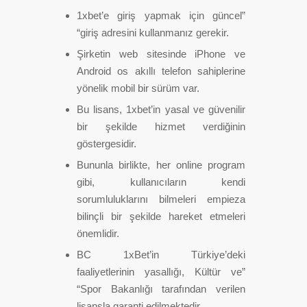
1xbet’e giriş yapmak için güncel”
“giriş adresini kullanmanız gerekir.
Şirketin web sitesinde iPhone ve
Android os akıllı telefon sahiplerine
yönelik mobil bir sürüm var.
Bu lisans, 1xbet’in yasal ve güvenilir
bir şekilde hizmet verdiğinin
göstergesidir.
Bununla birlikte, her online program
gibi, kullanıcıların kendi
sorumluluklarını bilmeleri empieza
bilinçli bir şekilde hareket etmeleri
önemlidir.
BC 1xBet’in Türkiye’deki
faaliyetlerinin yasallığı, Kültür ve”
“Spor Bakanlığı tarafından verilen
lisansla garanti edilmektedir.