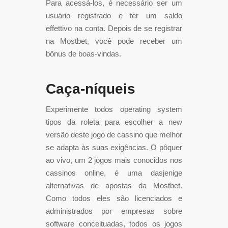
Para acessá-los, é necessário ser um
usuário registrado e ter um saldo
effettivo na conta. Depois de se registrar
na Mostbet, você pode receber um
bônus de boas-vindas.
Caça-níqueis
Experimente todos operating system
tipos da roleta para escolher a new
versão deste jogo de cassino que melhor
se adapta às suas exigências. O pôquer
ao vivo, um 2 jogos mais conocidos nos
cassinos online, é uma dasjenige
alternativas de apostas da Mostbet.
Como todos eles são licenciados e
administrados por empresas sobre
software conceituadas, todos os jogos