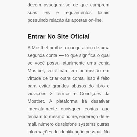
devem assegurar-se de que cumprem
suas leis e regulamentos locais
possuindo relação às apostas on-line.
Entrar No Site Oficial
A Mostbet proíbe a inauguración de uma
segunda conta — to que significa o qual
se você possui atualmente uma conta
Mostbet, você não tem permissão em
virtude de criar outra conta. Isso é feito
para evitar grandes abusos do libro e
violações 2 Termos e Condições da
Mostbet. A plataforma irá desativar
imediatamente quaisquer contas que
tenham to mesmo nome, endereço de e-
mail, número de telefone systems outras
informações de identificação pessoal. No