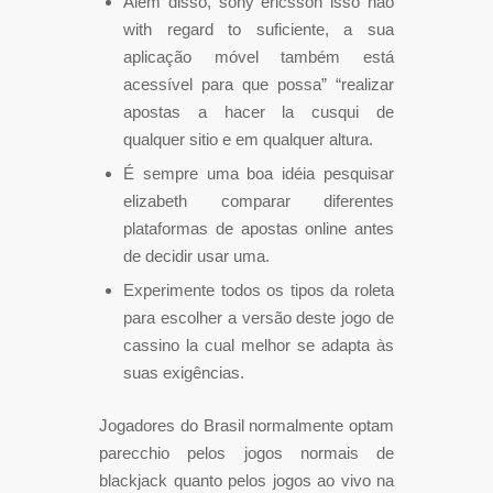
Além disso, sony ericsson isso não
with regard to suficiente, a sua
aplicação móvel também está
acessível para que possa” “realizar
apostas a hacer la cusqui de
qualquer sitio e em qualquer altura.
É sempre uma boa idéia pesquisar
elizabeth comparar diferentes
plataformas de apostas online antes
de decidir usar uma.
Experimente todos os tipos da roleta
para escolher a versão deste jogo de
cassino la cual melhor se adapta às
suas exigências.
Jogadores do Brasil normalmente optam
parecchio pelos jogos normais de
blackjack quanto pelos jogos ao vivo na