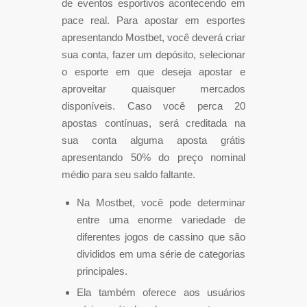
de eventos esportivos acontecendo em
pace real. Para apostar em esportes
apresentando Mostbet, você deverá criar
sua conta, fazer um depósito, selecionar
o esporte em que deseja apostar e
aproveitar quaisquer mercados
disponíveis. Caso você perca 20
apostas contínuas, será creditada na
sua conta alguma aposta grátis
apresentando 50% do preço nominal
médio para seu saldo faltante.
Na Mostbet, você pode determinar
entre uma enorme variedade de
diferentes jogos de cassino que são
divididos em uma série de categorias
principales.
Ela também oferece aos usuários