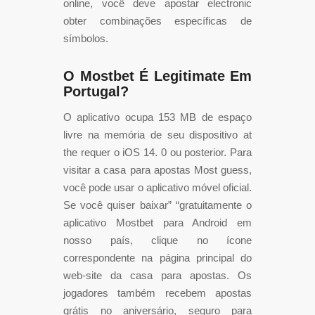
online, você deve apostar electronic
obter combinações específicas de
símbolos.
O Mostbet É Legitimate Em
Portugal?
O aplicativo ocupa 153 MB de espaço
livre na memória de seu dispositivo at
the requer o iOS 14. 0 ou posterior. Para
visitar a casa para apostas Most guess,
você pode usar o aplicativo móvel oficial.
Se você quiser baixar” “gratuitamente o
aplicativo Mostbet para Android em
nosso país, clique no ícone
correspondente na página principal do
web-site da casa para apostas. Os
jogadores também recebem apostas
grátis no aniversário, seguro para