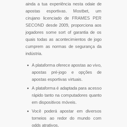
ainda a tua experiência nesta odaie de
apostas esportivas. Mostbet, um
cirujano licenciado de FRAMES PER
SECOND desde 2009, proporciona aos
jogadores some sort of garantia de os
quais todas as acontecimientos de jogo
cumprem as normas de segurança da
indústria.
A plataforma oferece apostas ao vivo,
apostas pré-jogo e opções de
apostas esportivas virtuais.
A plataforma é adaptada para acesso
rápido tanto na computadores quanto
em dispositivos móveis.
Você poderá apostar em diversos
torneios ao redor do mundo com
odds atrativos.