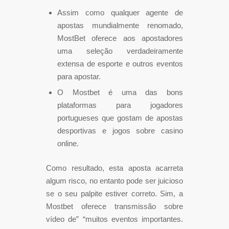
Assim como qualquer agente de
apostas mundialmente renomado,
MostBet oferece aos apostadores
uma seleção verdadeiramente
extensa de esporte e outros eventos
para apostar.
O Mostbet é uma das bons
plataformas para jogadores
portugueses que gostam de apostas
desportivas e jogos sobre casino
online.
Como resultado, esta aposta acarreta
algum risco, no entanto pode ser juicioso
se o seu palpite estiver correto. Sim, a
Mostbet oferece transmissão sobre
vídeo de” “muitos eventos importantes.