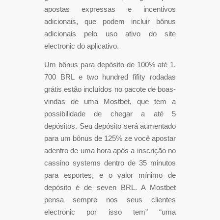
apostas expressas e incentivos
adicionais, que podem incluir bônus
adicionais pelo uso ativo do site
electronic do aplicativo.
Um bônus para depósito de 100% até 1.
700 BRL e two hundred fifity rodadas
grátis estão incluídos no pacote de boas-
vindas de uma Mostbet, que tem a
possibilidade de chegar a até 5
depósitos. Seu depósito será aumentado
para um bônus de 125% ze você apostar
adentro de uma hora após a inscrição no
cassino systems dentro de 35 minutos
para esportes, e o valor mínimo de
depósito é de seven BRL. A Mostbet
pensa sempre nos seus clientes
electronic por isso tem” “uma