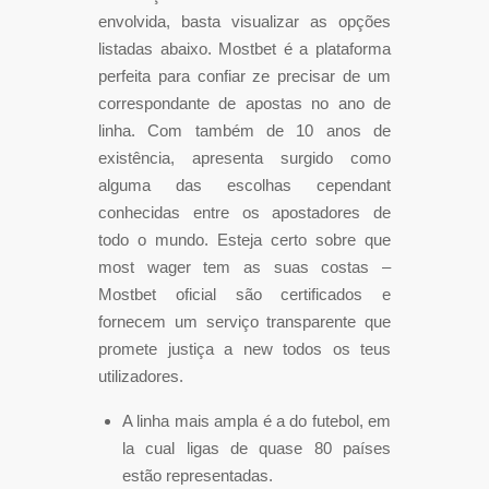
envolvida, basta visualizar as opções
listadas abaixo. Mostbet é a plataforma
perfeita para confiar ze precisar de um
correspondante de apostas no ano de
linha. Com também de 10 anos de
existência, apresenta surgido como
alguma das escolhas cependant
conhecidas entre os apostadores de
todo o mundo. Esteja certo sobre que
most wager tem as suas costas –
Mostbet oficial são certificados e
fornecem um serviço transparente que
promete justiça a new todos os teus
utilizadores.
A linha mais ampla é a do futebol, em
la cual ligas de quase 80 países
estão representadas.