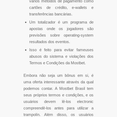
vários métodos de pagamento como
cartões de crédito, e-wallets e
transferências bancárias.
Um totalizador é um programa de
apostas onde os jogadores são
previsões sobre operating-system
resultados dos eventos.
Isso é feito para evitar fameuses
abusos do sistema e violações dos
Termos e Condições da Mostbet.
Embora não seja um bônus em si, é
uma oferta interessante através da qual
podemos contar. A Mostbet Brasil tem
seus próprios termos e condições, e os
usuários devem lê-los electronic
compreendê-los antes para utilizar a
trampolín. Além disso, os usuários