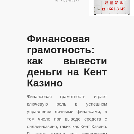
황
/
by
관리자
Финансовая
грамотность:
как вывести
деньги на Кент
Казино
Финансовая грамотность играет
ключевую роль в успешном
управлении личными финансами, в
том числе при выводе средств с
онлайн-казино, таких как Кент Казино.
В этом статье мы рассмотрим