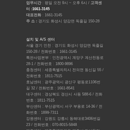
업무시간
: 평일 오전 9시 ~ 오후 6시 /
고객센
터 :
1661-3145
대표전화
: 1661-3145
주 소 :
경기도 화성시 양감면 독줄길 150-28
설치 및 A/S 센터
서울 경기 인천 : 경기도 화성시 양감면 독줄길
150-28 / 전화번호 : 1661-3145
특판사업본부 : 인천광역시 계양구 계산천동로
28-1 / 전화번호 : 1800-9896
충청센터 : 세종특별자치시 전의면 동신길 55 /
전화번호 : 1811-7515
호남센터 : 광주광역시 광산구 평동로1106번
길 32 / 전화번호 : 1661-8541
대구센터 : 경상북도 경산시 사동 588-6 / 전화
번호 : 1811-7515
부산센터 : 부산광역시 서구 부용로 14-36 / 전
화번호 : 1899-7311
강원센터 : 강원도 강릉시 동해대로3406번길
23 / 전화번호 : 070-8015-5848