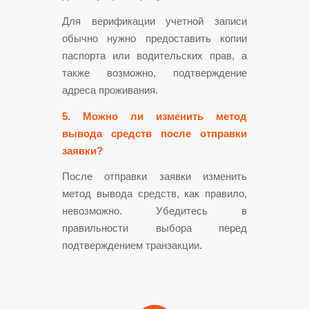
Для верификации учетной записи
обычно нужно предоставить копии
паспорта или водительских прав, а
также возможно, подтверждение
адреса проживания.
5. Можно ли изменить метод
вывода средств после отправки
заявки?
После отправки заявки изменить
метод вывода средств, как правило,
невозможно. Убедитесь в
правильности выбора перед
подтверждением транзакции.