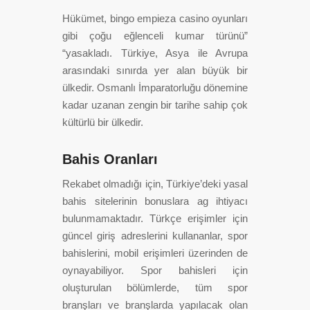
Hükümet, bingo empieza casino oyunları
gibi çoğu eğlenceli kumar türünü”
“yasakladı. Türkiye, Asya ile Avrupa
arasındaki sınırda yer alan büyük bir
ülkedir. Osmanlı İmparatorluğu dönemine
kadar uzanan zengin bir tarihe sahip çok
kültürlü bir ülkedir.
Bahis Oranları
Rekabet olmadığı için, Türkiye’deki yasal
bahis sitelerinin bonuslara ag ihtiyacı
bulunmamaktadır. Türkçe erişimler için
güncel giriş adreslerini kullananlar, spor
bahislerini, mobil erişimleri üzerinden de
oynayabiliyor. Spor bahisleri için
oluşturulan bölümlerde, tüm spor
branşları ve branşlarda yapılacak olan