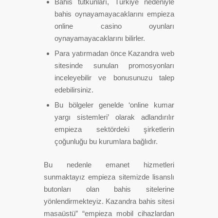
Bahis tutkunları, Türkiye nedeniyle
bahis oynayamayacaklarını empieza
online casino oyunları
oynayamayacaklarını bilirler.
Para yatırmadan önce Kazandra web
sitesinde sunulan promosyonları
inceleyebilir ve bonusunuzu talep
edebilirsiniz.
Bu bölgeler genelde ‘online kumar
yargı sistemleri’ olarak adlandırılır
empieza sektördeki şirketlerin
çoğunluğu bu kurumlara bağlıdır.
Bu nedenle emanet hizmetleri
sunmaktayız empieza sitemizde lisanslı
butonları olan bahis sitelerine
yönlendirmekteyiz. Kazandra bahis sitesi
masaüstü” “empieza mobil cihazlardan