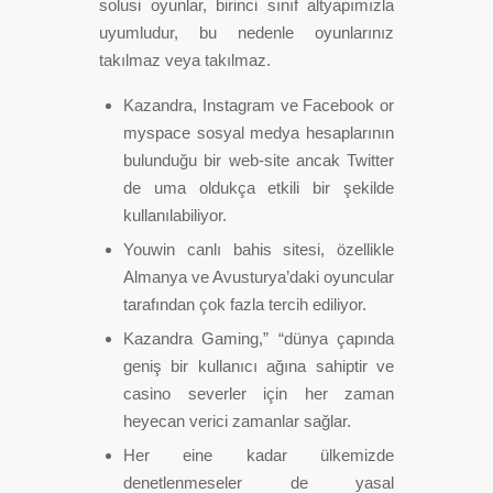
solusi oyunlar, birinci sınıf altyapımızla
uyumludur, bu nedenle oyunlarınız
takılmaz veya takılmaz.
Kazandra, Instagram ve Facebook or
myspace sosyal medya hesaplarının
bulunduğu bir web-site ancak Twitter
de uma oldukça etkili bir şekilde
kullanılabiliyor.
Youwin canlı bahis sitesi, özellikle
Almanya ve Avusturya’daki oyuncular
tarafından çok fazla tercih ediliyor.
Kazandra Gaming,” “dünya çapında
geniş bir kullanıcı ağına sahiptir ve
casino severler için her zaman
heyecan verici zamanlar sağlar.
Her eine kadar ülkemizde
denetlenmeseler de yasal