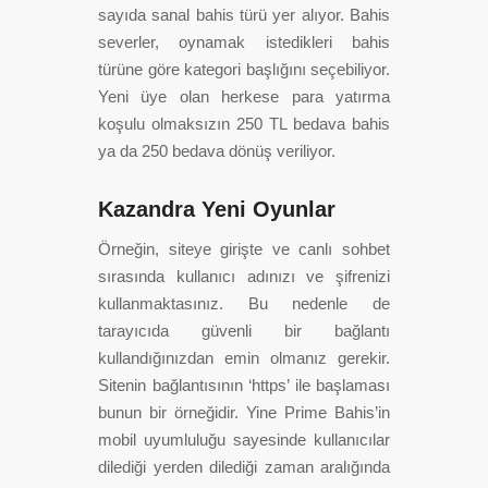
sayıda sanal bahis türü yer alıyor. Bahis
severler, oynamak istedikleri bahis
türüne göre kategori başlığını seçebiliyor.
Yeni üye olan herkese para yatırma
koşulu olmaksızın 250 TL bedava bahis
ya da 250 bedava dönüş veriliyor.
Kazandra Yeni Oyunlar
Örneğin, siteye girişte ve canlı sohbet
sırasında kullanıcı adınızı ve şifrenizi
kullanmaktasınız. Bu nedenle de
tarayıcıda güvenli bir bağlantı
kullandığınızdan emin olmanız gerekir.
Sitenin bağlantısının ‘https’ ile başlaması
bunun bir örneğidir. Yine Prime Bahis’in
mobil uyumluluğu sayesinde kullanıcılar
dilediği yerden dilediği zaman aralığında