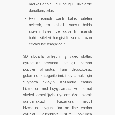
merkezlerinin bulunduğu ülkelerde
denetleniyorlar.
Peki lisanslı canlı bahis siteleri
nelerdir, en kaliteli lisanslı bahis
siteleri listesi ve güvenilir lisanslı
bahis siteleri hangisidir sorularınızın
cevabı ise aşağıdadır.
3D slotlarla birleştirilmiş video slotlar,
oyuncular arasında the girl zaman
popüler olmuştur. Tüm depozitosuz
goldmine kategorilerimizi oynamak için
“Oynat”a tıklayın. Kazandra casino
hizmetleri, mobil uygulamalar ve internet
siteleri aracılığıyla üyelere özel olarak
sunulmaktadır. Kazandra mobil
hizmetine uygun tüm on line casino
oyunları dilediğiniz süre boyunca