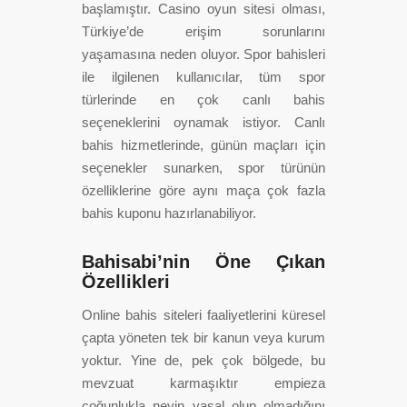
başlamıştır. Casino oyun sitesi olması,
Türkiye’de erişim sorunlarını
yaşamasına neden oluyor. Spor bahisleri
ile ilgilenen kullanıcılar, tüm spor
türlerinde en çok canlı bahis
seçeneklerini oynamak istiyor. Canlı
bahis hizmetlerinde, günün maçları için
seçenekler sunarken, spor türünün
özelliklerine göre aynı maça çok fazla
bahis kuponu hazırlanabiliyor.
Bahisabi’nin Öne Çıkan
Özellikleri
Online bahis siteleri faaliyetlerini küresel
çapta yöneten tek bir kanun veya kurum
yoktur. Yine de, pek çok bölgede, bu
mevzuat karmaşıktır empieza
çoğunlukla neyin yasal olup olmadığını