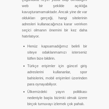
web bir şekilde açıklığa
kavuşturamamaktadır. Ancak yine de var
oldukları gerçeği, hangi sitelerinin
adresleri kullanacağınıza karar verirken
seçici olmanın önemini bir kez daha
hatırlatıyor.
Henüz kapsamadığımız belirli bir
siteye odaklanmamızı isterseniz
lütfen bize bildirin.
Türkçe erişimler için güncel giriş
adreslerini kullananlar, spor
bahislerini, mobil erişimleri üzerinden
para oynayabiliyor.
Ülkemizdeki yayın politikası
nedeniyle başta bizimki olmak üzere
birçok turnuvayı izlemek çok pahalı.