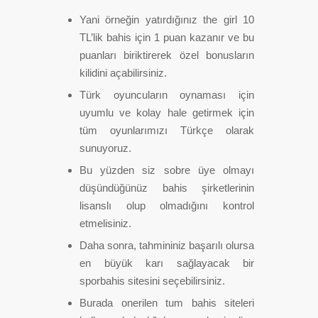
Yani örneğin yatırdığınız the girl 10
TL’lik bahis için 1 puan kazanır ve bu
puanları biriktirerek özel bonusların
kilidini açabilirsiniz.
Türk oyuncuların oynaması için
uyumlu ve kolay hale getirmek için
tüm oyunlarımızı Türkçe olarak
sunuyoruz.
Bu yüzden siz sobre üye olmayı
düşündüğünüz bahis şirketlerinin
lisanslı olup olmadığını kontrol
etmelisiniz.
Daha sonra, tahmininiz başarılı olursa
en büyük karı sağlayacak bir
sporbahis sitesini seçebilirsiniz.
Burada onerilen tum bahis siteleri