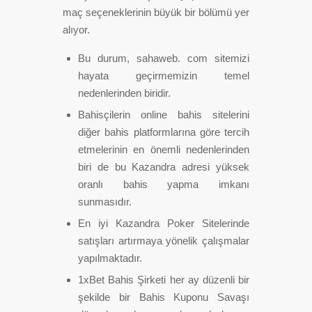
maç seçeneklerinin büyük bir bölümü yer
alıyor.
Bu durum, sahaweb. com sitemizi
hayata geçirmemizin temel
nedenlerinden biridir.
Bahisçilerin online bahis sitelerini
diğer bahis platformlarına göre tercih
etmelerinin en önemli nedenlerinden
biri de bu Kazandra adresi yüksek
oranlı bahis yapma imkanı
sunmasıdır.
En iyi Kazandra Poker Sitelerinde
satışları artırmaya yönelik çalışmalar
yapılmaktadır.
1xBet Bahis Şirketi her ay düzenli bir
şekilde bir Bahis Kuponu Savaşı