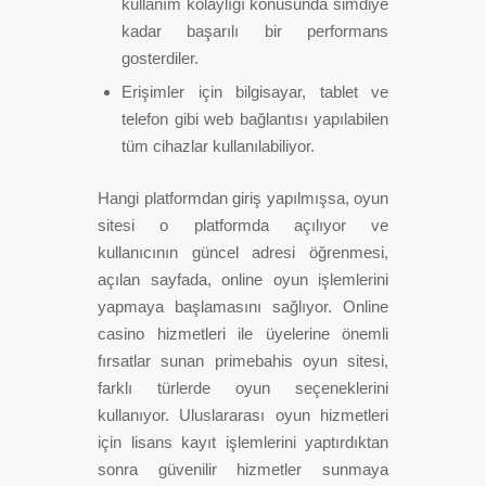
kullanım kolaylığı konusunda simdiye
kadar başarılı bir performans
gosterdiler.
Erişimler için bilgisayar, tablet ve
telefon gibi web bağlantısı yapılabilen
tüm cihazlar kullanılabiliyor.
Hangi platformdan giriş yapılmışsa, oyun
sitesi o platformda açılıyor ve
kullanıcının güncel adresi öğrenmesi,
açılan sayfada, online oyun işlemlerini
yapmaya başlamasını sağlıyor. Online
casino hizmetleri ile üyelerine önemli
fırsatlar sunan primebahis oyun sitesi,
farklı türlerde oyun seçeneklerini
kullanıyor. Uluslararası oyun hizmetleri
için lisans kayıt işlemlerini yaptırdıktan
sonra güvenilir hizmetler sunmaya