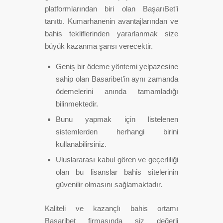
platformlarından biri olan BaşarıBet’i
tanıttı. Kumarhanenin avantajlarından ve
bahis tekliflerinden yararlanmak size
büyük kazanma şansı verecektir.
Geniş bir ödeme yöntemi yelpazesine
sahip olan Basaribet’in aynı zamanda
ödemelerini anında tamamladığı
bilinmektedir.
Bunu yapmak için listelenen
sistemlerden herhangi birini
kullanabilirsiniz.
Uluslararası kabul gören ve geçerliliği
olan bu lisanslar bahis sitelerinin
güvenilir olmasını sağlamaktadır.
Kaliteli ve kazançlı bahis ortamı
Basaribet firmasında siz değerli