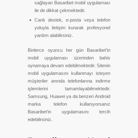
sağlayan Basaribet mobil uygulaması
ile de dikkat çekmektedir.
Canlı destek, e-posta veya telefon
yoluyla iletişim kurarak profesyonel
yardım alabilirsiniz.
Binlerce oyuncu her gün Basaribet’in
mobil uygulaması üzerinden bahis
oynamaya devam edebilmektedir. Sitenin
mobil uygulamasını kullanmayı isteyen
müşteriler anında telefonlarına indirme
işlemlerini tamamlayabilmektedir.
Samsung, Huawei ya da benzeri Android
marka telefon kullanıyorsanız
Basaribet’in uygulamasını tercih
edebilirsiniz.