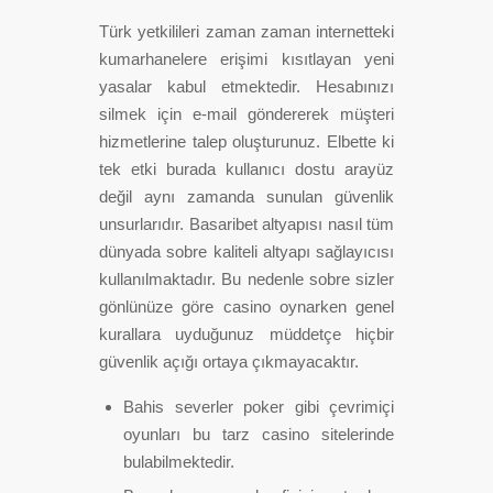
Türk yetkilileri zaman zaman internetteki
kumarhanelere erişimi kısıtlayan yeni
yasalar kabul etmektedir. Hesabınızı
silmek için e-mail göndererek müşteri
hizmetlerine talep oluşturunuz. Elbette ki
tek etki burada kullanıcı dostu arayüz
değil aynı zamanda sunulan güvenlik
unsurlarıdır. Basaribet altyapısı nasıl tüm
dünyada sobre kaliteli altyapı sağlayıcısı
kullanılmaktadır. Bu nedenle sobre sizler
gönlünüze göre casino oynarken genel
kurallara uyduğunuz müddetçe hiçbir
güvenlik açığı ortaya çıkmayacaktır.
Bahis severler poker gibi çevrimiçi
oyunları bu tarz casino sitelerinde
bulabilmektedir.