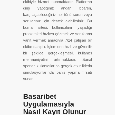
ekibiyle hizmet sunmaktadır. Platforma
giriş yaptığınız andan itibaren,
karşılaşabileceğiniz her türlü sorun veya
sorularınız için destek alabilirsiniz. Bu
kumar sitesi, kullanıcıların yaşadığı
problemleri hızlıca çözmek ve sorularına
yanıt vermek amacıyla 7/24 çalışan bir
ekibe sahiptir. İşlemlerin hızlı ve güvenilir
bir şekilde gerçekleşmesi, kullanıcı
memnuniyetini artırmaktadır. Sanal
sporlar, kullanıcılarına gerçek etkinliklerin
simülasyonlarında bahis yapma fırsatı
sunar.
Basaribet
Uygulamasıyla
Nasıl Kayıt Olunur