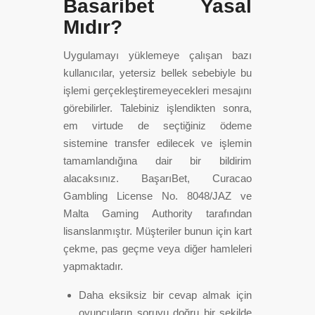
Basaribet Yasal
Mıdır?
Uygulamayı yüklemeye çalışan bazı
kullanıcılar, yetersiz bellek sebebiyle bu
işlemi gerçekleştiremeyecekleri mesajını
görebilirler. Talebiniz işlendikten sonra,
em virtude de seçtiğiniz ödeme
sistemine transfer edilecek ve işlemin
tamamlandığına dair bir bildirim
alacaksınız. BaşarıBet, Curacao
Gambling License No. 8048/JAZ ve
Malta Gaming Authority tarafından
lisanslanmıştır. Müşteriler bunun için kart
çekme, pas geçme veya diğer hamleleri
yapmaktadır.
Daha eksiksiz bir cevap almak için
oyuncuların soruyu doğru bir şekilde