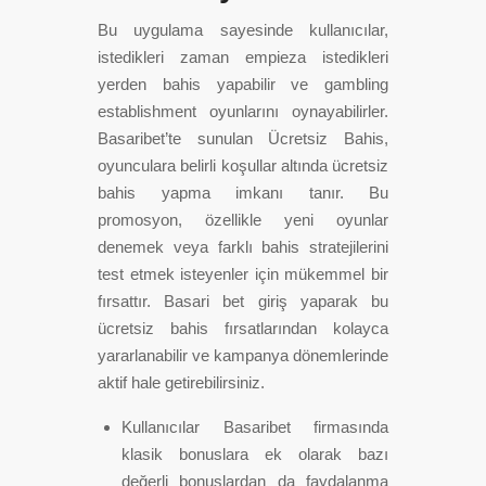
Bu uygulama sayesinde kullanıcılar,
istedikleri zaman empieza istedikleri
yerden bahis yapabilir ve gambling
establishment oyunlarını oynayabilirler.
Basaribet’te sunulan Ücretsiz Bahis,
oyunculara belirli koşullar altında ücretsiz
bahis yapma imkanı tanır. Bu
promosyon, özellikle yeni oyunlar
denemek veya farklı bahis stratejilerini
test etmek isteyenler için mükemmel bir
fırsattır. Basari bet giriş yaparak bu
ücretsiz bahis fırsatlarından kolayca
yararlanabilir ve kampanya dönemlerinde
aktif hale getirebilirsiniz.
Kullanıcılar Basaribet firmasında
klasik bonuslara ek olarak bazı
değerli bonuslardan da faydalanma