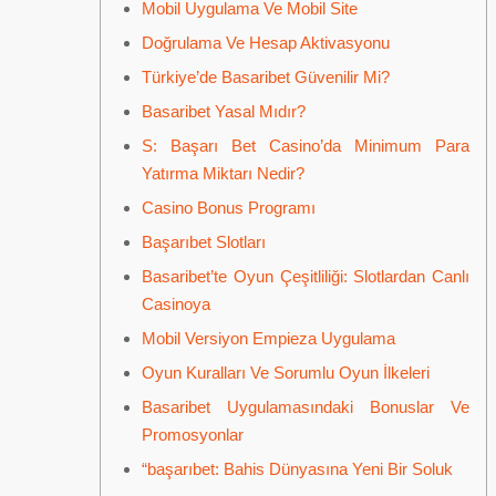
Mobil Uygulama Ve Mobil Site
Doğrulama Ve Hesap Aktivasyonu
Türkiye’de Basaribet Güvenilir Mi?
Basaribet Yasal Mıdır?
S: Başarı Bet Casino’da Minimum Para
Yatırma Miktarı Nedir?
Casino Bonus Programı
Başarıbet Slotları
Basaribet’te Oyun Çeşitliliği: Slotlardan Canlı
Casinoya
Mobil Versiyon Empieza Uygulama
Oyun Kuralları Ve Sorumlu Oyun İlkeleri
Basaribet Uygulamasındaki Bonuslar Ve
Promosyonlar
“başarıbet: Bahis Dünyasına Yeni Bir Soluk