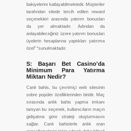
bakiyelerini katlayabilmektedir. Müşteriler
tarafından sitede tercih edilen reward
seçenekleri arasında yatırım bonusları
da yer almaktadır. Adından da
anlayabileceğiniz üzere yatırım bonusları
üyelerin hesaplarına yaptıkları yatırıma
özel” “sunulmaktadır.
S: Başarı Bet Casino’da
Minimum Para Yatırma
Miktarı Nedir?
Canlı bahis, bu çevrimiçi web sitesinin
sobre popüler özelliklerinden biridir. Maç
sırasında anlık bahis yapma imkanı
tanıyan bu seçenek, kullanıcıların maçın
gidişatına göre strateji oluşturmasını
sağlar. Canlı bahislerle anlık oran