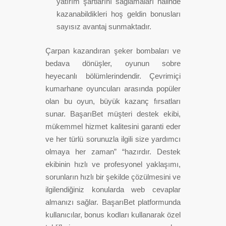
yatırım şartlarını sağlamaları halinde
kazanabildikleri hoş geldin bonusları
sayısız avantaj sunmaktadır.
Çarpan kazandıran şeker bombaları ve
bedava dönüşler, oyunun sobre
heyecanlı bölümlerindendir. Çevrimiçi
kumarhane oyuncuları arasında popüler
olan bu oyun, büyük kazanç fırsatları
sunar. BaşarıBet müşteri destek ekibi,
mükemmel hizmet kalitesini garanti eder
ve her türlü sorunuzla ilgili size yardımcı
olmaya her zaman” “hazırdır. Destek
ekibinin hızlı ve profesyonel yaklaşımı,
sorunların hızlı bir şekilde çözülmesini ve
ilgilendiğiniz konularda web cevaplar
almanızı sağlar. BaşarıBet platformunda
kullanıcılar, bonus kodları kullanarak özel