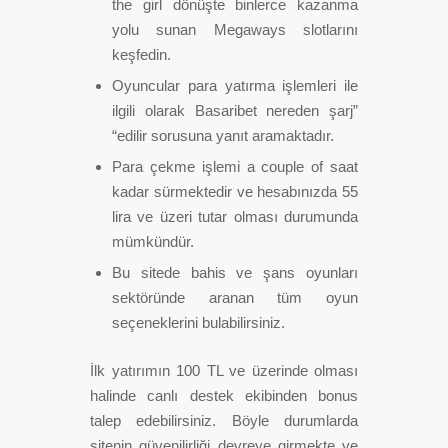
the girl dönüşte binlerce kazanma
yolu sunan Megaways slotlarını
keşfedin.
Oyuncular para yatırma işlemleri ile
ilgili olarak Basaribet nereden şarj”
“edilir sorusuna yanıt aramaktadır.
Para çekme işlemi a couple of saat
kadar sürmektedir ve hesabınızda 55
lira ve üzeri tutar olması durumunda
mümkündür.
Bu sitede bahis ve şans oyunları
sektöründe aranan tüm oyun
seçeneklerini bulabilirsiniz.
İlk yatırımın 100 TL ve üzerinde olması
halinde canlı destek ekibinden bonus
talep edebilirsiniz. Böyle durumlarda
sitenin güvenilirliği devreye girmekte ve