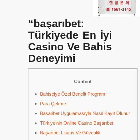
“başarıbet:
Türkiyede En İyi
Casino Ve Bahis
Deneyimi
Content
Bahisçiye Özel Benefit Programı
Para Çekme
Basaribet Uygulamasıyla Nasıl Kayıt Olunur
Türkiye’nin Online Casino Başarıbet
Başarıbet Lisans Ve Güvenlik