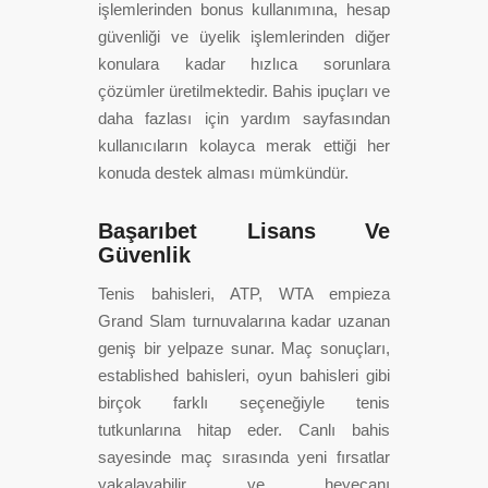
işlemlerinden bonus kullanımına, hesap
güvenliği ve üyelik işlemlerinden diğer
konulara kadar hızlıca sorunlara
çözümler üretilmektedir. Bahis ipuçları ve
daha fazlası için yardım sayfasından
kullanıcıların kolayca merak ettiği her
konuda destek alması mümkündür.
Başarıbet Lisans Ve
Güvenlik
Tenis bahisleri, ATP, WTA empieza
Grand Slam turnuvalarına kadar uzanan
geniş bir yelpaze sunar. Maç sonuçları,
established bahisleri, oyun bahisleri gibi
birçok farklı seçeneğiyle tenis
tutkunlarına hitap eder. Canlı bahis
sayesinde maç sırasında yeni fırsatlar
yakalayabilir ve heyecanı