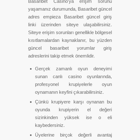
Basaribet Casino’ya erişim sorunu
yaşamanız durumunda, Basaribet güncel
adres empieza Basaribet güncel giriş
linki üzerinden siteye ulaşabilirsiniz.
Siteye erişim sorunları genellikle bölgesel
kısıtlamalardan kaynaklanır, bu yüzden
güncel basaribet yorumlar giriş
adreslerini takip etmek önemlidir.
Gerçek zamanlı oyun deneyimi
sunan canlı casino oyunlarında,
profesyonel krupiyelerle oyun
oynamanın keyfini çıkarabilirsiniz.
Çünkü krupiyere karşı oynanan bu
oyunda krupiyerin el değeri
sizinkinden yüksek ise o eli
kaybedersiniz.
Üyelerine birçok değerli avantaj