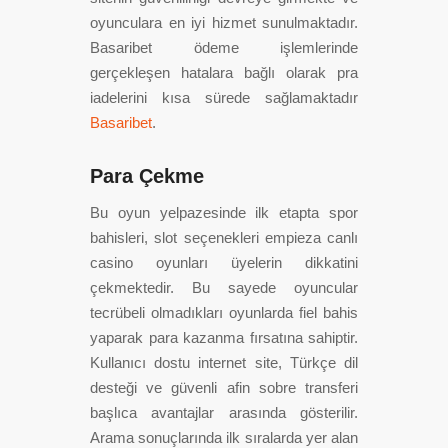
oyunculara en iyi hizmet sunulmaktadır.
Basaribet ödeme işlemlerinde
gerçekleşen hatalara bağlı olarak pra
iadelerini kısa sürede sağlamaktadır
Basaribet
.
Para Çekme
Bu oyun yelpazesinde ilk etapta spor
bahisleri, slot seçenekleri empieza canlı
casino oyunları üyelerin dikkatini
çekmektedir. Bu sayede oyuncular
tecrübeli olmadıkları oyunlarda fiel bahis
yaparak para kazanma fırsatına sahiptir.
Kullanıcı dostu internet site, Türkçe dil
desteği ve güvenli afin sobre transferi
başlıca avantajlar arasında gösterilir.
Arama sonuçlarında ilk sıralarda yer alan