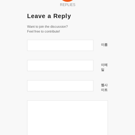
REPLIES
Leave a Reply
Want to join the discussion?
Feel free to contribute!
이름
이메
일
웹사
이트