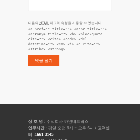
다음의
HTML
태그와 속성을 사용할 수 있습니다:
<a href="" title=""> <abbr title="">
<acronym title=""> <b> <blockquote
cite=""> <cite> <code> <del
datetime=""> <em> <i> <q cite="">
<strike> <strong>
상 호 명
: 주식회사 하연네트웍스
업무시간
: 평일 오전 9시 ~ 오후 6시 /
고객센
터 :
1661-3145