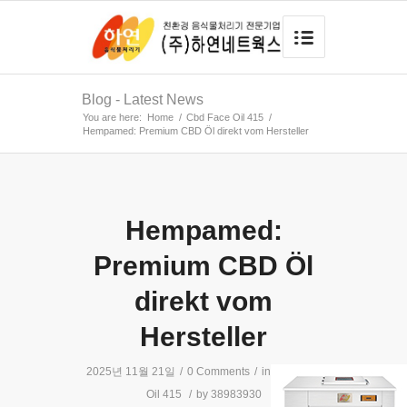
Blog - Latest News
You are here:
Home
/
Cbd Face Oil 415
/
Hempamed: Premium CBD Öl direkt vom Hersteller
Hempamed:
Premium CBD Öl
direkt vom
Hersteller
2025년 11월 21일
/
0 Comments
/
in
Cbd Face
Oil 415
/
by
38983930