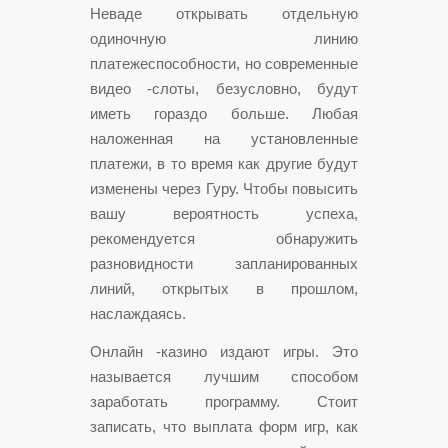
Неваде открывать отдельную
одиночную линию
платежеспособности, но современные
видео -слоты, безусловно, будут
иметь гораздо больше. Любая
наложенная на установленные
платежи, в то время как другие будут
изменены через Гуру. Чтобы повысить
вашу вероятность успеха,
рекомендуется обнаружить
разновидности запланированных
линий, открытых в прошлом,
наслаждаясь.
Онлайн -казино издают игры. Это
называется лучшим способом
заработать программу. Стоит
записать, что выплата форм игр, как