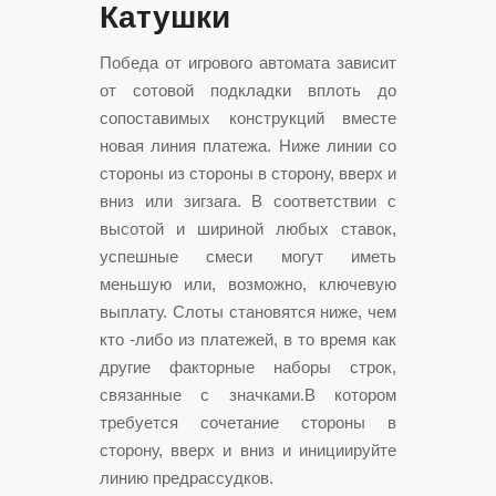
Катушки
Победа от игрового автомата зависит
от сотовой подкладки вплоть до
сопоставимых конструкций вместе
новая линия платежа. Ниже линии со
стороны из стороны в сторону, вверх и
вниз или зигзага. В соответствии с
высотой и шириной любых ставок,
успешные смеси могут иметь
меньшую или, возможно, ключевую
выплату. Слоты становятся ниже, чем
кто -либо из платежей, в то время как
другие факторные наборы строк,
связанные с значками.В котором
требуется сочетание стороны в
сторону, вверх и вниз и инициируйте
линию предрассудков.