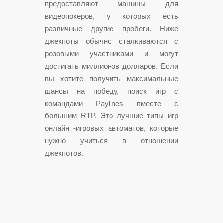
предоставляют машины для
видеопокеров, у которых есть
различные другие пробеги. Ниже
джекпоты обычно сталкиваются с
розовыми участниками и могут
достигать миллионов долларов. Если
вы хотите получить максимальные
шансы на победу, поиск игр с
командами Paylines вместе с
большим RTP. Это лучшие типы игр
онлайн -игровых автоматов, которые
нужно учиться в отношении
джекпотов.