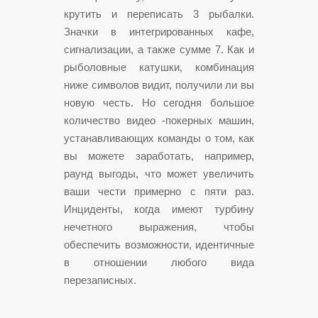
крутить и переписать 3 рыбалки.
Значки в интегрированных кафе,
сигнализации, а также сумме 7. Как и
рыболовные катушки, комбинация
ниже символов видит, получили ли вы
новую честь. Но сегодня большое
количество видео -покерных машин,
устанавливающих команды о том, как
вы можете заработать, например,
раунд выгоды, что может увеличить
ваши чести примерно с пяти раз.
Инциденты, когда имеют турбину
нечетного выражения, чтобы
обеспечить возможности, идентичные
в отношении любого вида
перезаписных.