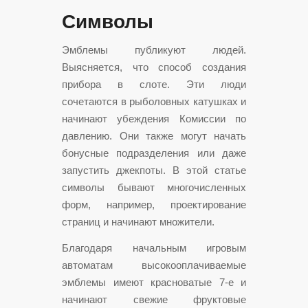
Символы
Эмблемы публикуют людей.
Выясняется, что способ создания
прибора в слоте. Эти люди
сочетаются в рыболовных катушках и
начинают убеждения Комиссии по
давлению. Они также могут начать
бонусные подразделения или даже
запустить джекпоты. В этой статье
символы бывают многочисленных
форм, например, проектирование
страниц и начинают множители.
Благодаря начальным игровым
автоматам высокооплачиваемые
эмблемы имеют красноватые 7-е и
начинают свежие фруктовые