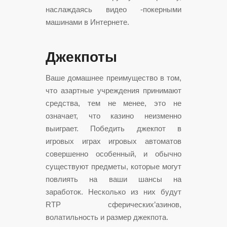
наслаждаясь видео -покерными
машинами в Интернете.
Джекпоты
Ваше домашнее преимущество в том,
что азартные учреждения принимают
средства, тем не менее, это не
означает, что казино неизменно
выиграет. Победить джекпот в
игровых играх игровых автоматов
совершенно особенный, и обычно
существуют предметы, которые могут
повлиять на ваши шансы на
заработок. Несколько из них будут
RTP сферических’азинов,
волатильность и размер джекпота.