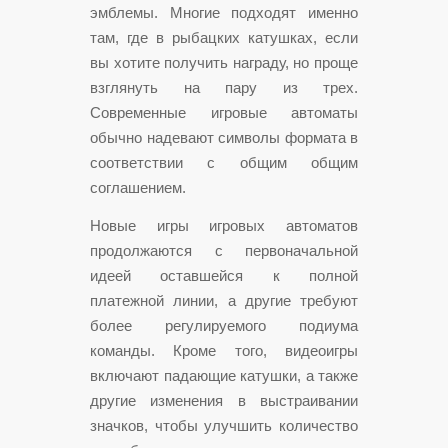
эмблемы. Многие подходят именно
там, где в рыбацких катушках, если
вы хотите получить награду, но проще
взглянуть на пару из трех.
Современные игровые автоматы
обычно надевают символы формата в
соответствии с общим общим
соглашением.
Новые игры игровых автоматов
продолжаются с первоначальной
идеей оставшейся к полной
платежной линии, а другие требуют
более регулируемого подиума
команды. Кроме того, видеоигры
включают падающие катушки, а также
другие изменения в выстраивании
значков, чтобы улучшить количество