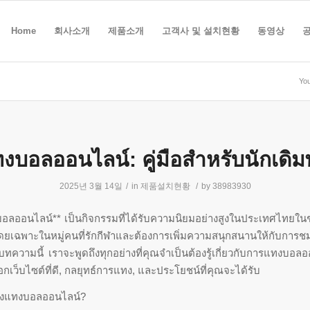
Home
회사소개
제품소개
고객사 및 설치현황
동영상
You
งบอลออนไลน์: คู่มือสำหรับนักเดิม
2025년 3월 14일
/
in
제품설치현황
/
by
38983930
อลออนไลน์** เป็นกิจกรรมที่ได้รับความนิยมอย่างสูงในประเทศไทยในช่
เฉพาะในหมู่คนที่รักกีฬาและต้องการเพิ่มความสนุกสนานให้กับการช
ทความนี้ เราจะพูดถึงทุกอย่างที่คุณจำเป็นต้องรู้เกี่ยวกับการแทงบอล
ลือกเว็บไซต์ที่ดี, กลยุทธ์การแทง, และประโยชน์ที่คุณจะได้รับ
องแทงบอลออนไลน์?