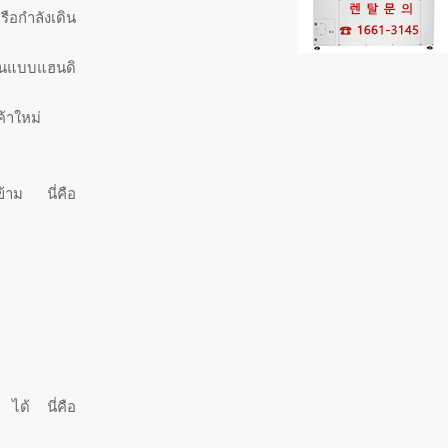
รือกำลังเดิน
พันแบบแฮนดิ
ค้าใหม่
ข้าม นี่คือ
ได้ นี่คือ