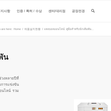
공지사항
인증 / 특허 / 수상
센터/대리점
공장전경
 are here:
Home
/
제품설치현황
/
แทงบอลออนไลน์: คู่มือสำหรับนักเดิมพัน...
พัน
วงหลายปีที่
มการแข่งขัน
ออนไลน์ รวม