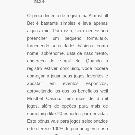
não é
O procedimento de registro na Almost all
Bet é bastante simples e leva apenas
alguns min. Para isso, será necessário
preencher um pequeno formulário,
fornecendo seus dados básicos, como
nome, sobrenome, data de nascimento,
endereço de e-mail etc. Quando o
registro estiver concluído, você poderá
começar a jogar seus jogos favoritos e
apostar em eventos esportivos,
aproveitando los dos os benefícios weil
Mostbet Casino. Tem mais de 3 mil
jogos, além de opções para mais de
something like 20 esportes para envidar.
Este bônus vale para jogos selecionados
e te oferece 100% de procuring em caso