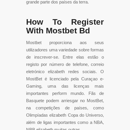
grande parte dos países da terra.
How To Register
With Mostbet Bd
Mostbet proporciona aos seus
utilizadores uma variedade sobre formas
de inscrever-se. Entre elas estão o
registo por número de telefone, correio
eletrónico elizabeth redes sociais. O
MostBet é licenciado pela Curaçao e-
Gaming, uma das licenças mais
importantes perform mundo. Fãs de
Basquete podem arriesgar no MostBet,
na competições de países, como
Olimpíadas elizabeth Copa do Universo,
além de ligas importantes como a NBA,
NBB elizabeth muitas outras.