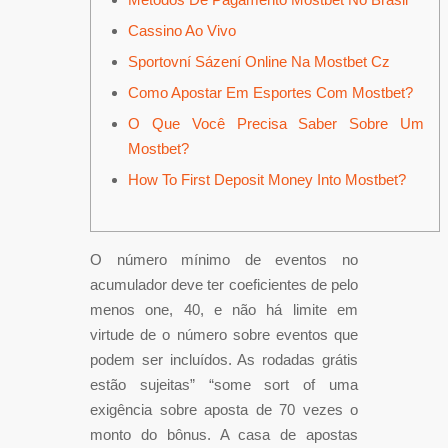
Cassino Ao Vivo
Sportovní Sázení Online Na Mostbet Cz
Como Apostar Em Esportes Com Mostbet?
O Que Você Precisa Saber Sobre Um
Mostbet?
How To First Deposit Money Into Mostbet?
O número mínimo de eventos no
acumulador deve ter coeficientes de pelo
menos one, 40, e não há limite em
virtude de o número sobre eventos que
podem ser incluídos. As rodadas grátis
estão sujeitas” “some sort of uma
exigência sobre aposta de 70 vezes o
monto do bônus. A casa de apostas