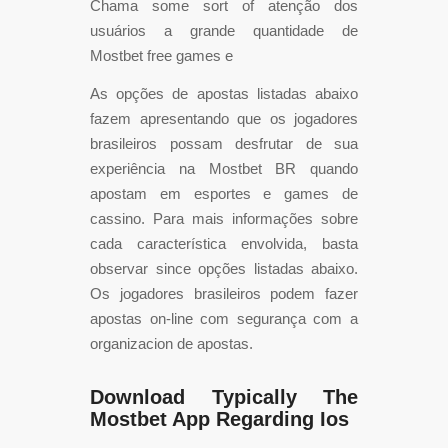
Chama some sort of atenção dos
usuários a grande quantidade de
Mostbet free games e
As opções de apostas listadas abaixo
fazem apresentando que os jogadores
brasileiros possam desfrutar de sua
experiência na Mostbet BR quando
apostam em esportes e games de
cassino. Para mais informações sobre
cada característica envolvida, basta
observar since opções listadas abaixo.
Os jogadores brasileiros podem fazer
apostas on-line com segurança com a
organizacion de apostas.
Download Typically The
Mostbet App Regarding Ios