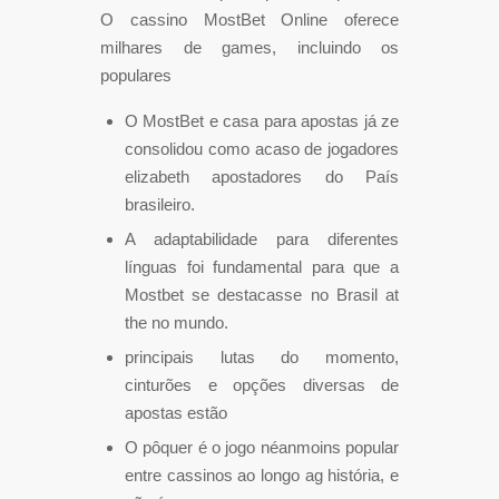
O cassino MostBet Online oferece
milhares de games, incluindo os
populares
O MostBet e casa para apostas já ze
consolidou como acaso de jogadores
elizabeth apostadores do País
brasileiro.
A adaptabilidade para diferentes
línguas foi fundamental para que a
Mostbet se destacasse no Brasil at
the no mundo.
principais lutas do momento,
cinturões e opções diversas de
apostas estão
O pôquer é o jogo néanmoins popular
entre cassinos ao longo ag história, e