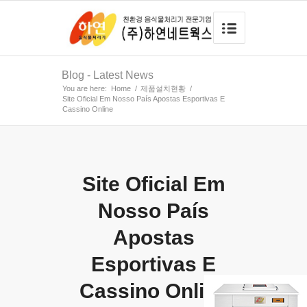
Blog - Latest News
You are here:
Home
/
제품설치현황
/
Site Oficial Em Nosso País Apostas Esportivas E
Cassino Online
Site Oficial Em
Nosso País
Apostas
Esportivas E
Cassino Online