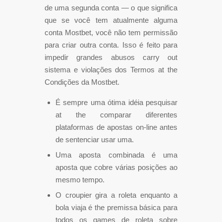
de uma segunda conta — o que significa
que se você tem atualmente alguma
conta Mostbet, você não tem permissão
para criar outra conta. Isso é feito para
impedir grandes abusos carry out
sistema e violações dos Termos at the
Condições da Mostbet.
É sempre uma ótima idéia pesquisar
at the comparar diferentes
plataformas de apostas on-line antes
de sentenciar usar uma.
Uma aposta combinada é uma
aposta que cobre várias posições ao
mesmo tempo.
O croupier gira a roleta enquanto a
bola viaja é the premissa básica para
todos os games de roleta sobre