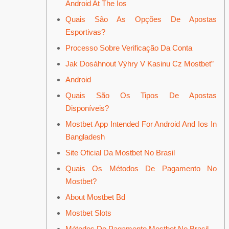
Android At The Ios
Quais São As Opções De Apostas
Esportivas?
Processo Sobre Verificação Da Conta
Jak Dosáhnout Výhry V Kasinu Cz Mostbet”
Android
Quais São Os Tipos De Apostas
Disponíveis?
Mostbet App Intended For Android And Ios In
Bangladesh
Site Oficial Da Mostbet No Brasil
Quais Os Métodos De Pagamento No
Mostbet?
About Mostbet Bd
Mostbet Slots
Métodos De Pagamento Mostbet No Brasil