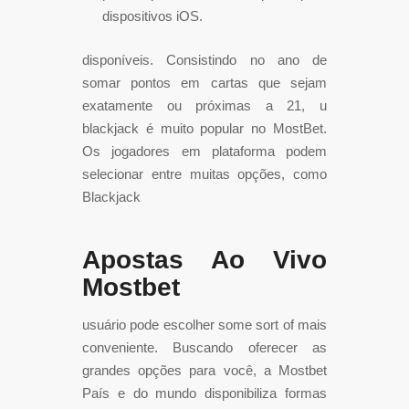
dispositivos iOS.
disponíveis. Consistindo no ano de
somar pontos em cartas que sejam
exatamente ou próximas a 21, u
blackjack é muito popular no MostBet.
Os jogadores em plataforma podem
selecionar entre muitas opções, como
Blackjack
Apostas Ao Vivo
Mostbet
usuário pode escolher some sort of mais
conveniente. Buscando oferecer as
grandes opções para você, a Mostbet
País e do mundo disponibiliza formas