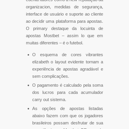
organizacion, medidas de segurança,
interface de usuário e suporte ao cliente
ao decidir uma plataforma para apostas.
O primary destaque da locuinta de
apostas Mostbet – assim lo que em
muitas diferentes – é o futebol.
O esquema de cores vibrantes
elizabeth o layout evidente tornam a
experiência de apostas agradável e
sem complicações.
O pagamento é calculado pela soma
dos lucros para cada acumulador
carry out sistema.
As opções de apostas listadas
abaixo fazem com que os jogadores
brasileiros possam desfrutar de sua