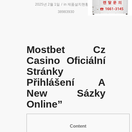
2025년 2월 1일
/
in
제품설치현황
/
by
38983930
Mostbet Cz
Casino Oficiální
Stránky
Přihlášení A
New Sázky
Online”
Content