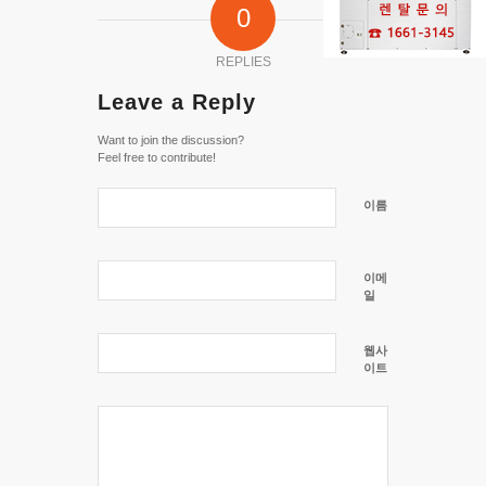
0
REPLIES
Leave a Reply
Want to join the discussion?
Feel free to contribute!
이름
이메
일
웹사
이트