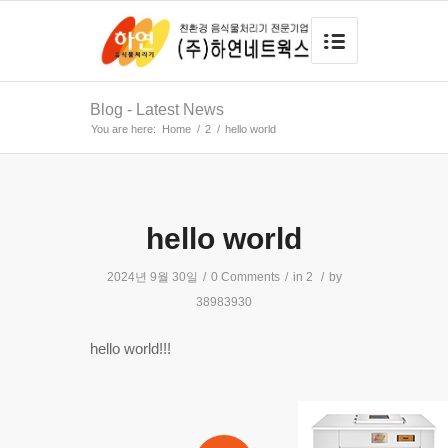
Blog - Latest News
You are here:
Home
/
2
/
hello world
hello world
2024년 9월 30일
/
0 Comments
/
in
2
/
by
38983930
hello world!!!