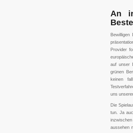
An i
Beste
Bewilligen
präsentatio
Provider fo
europäisch
auf unser D
grünen Ber
keinen fa
Testverfah
uns unsere
Die Spielau
tun. Ja au
inzwischen
aussehen m