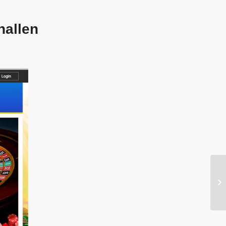
allen
Pi
Ya