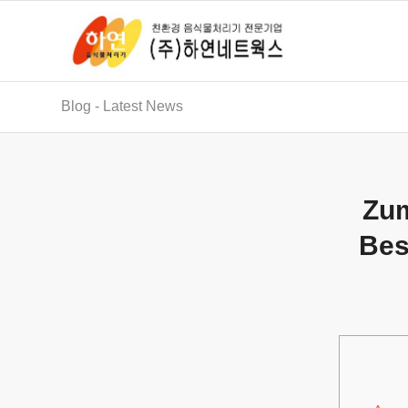
Blog - Latest News
Zum
Bes