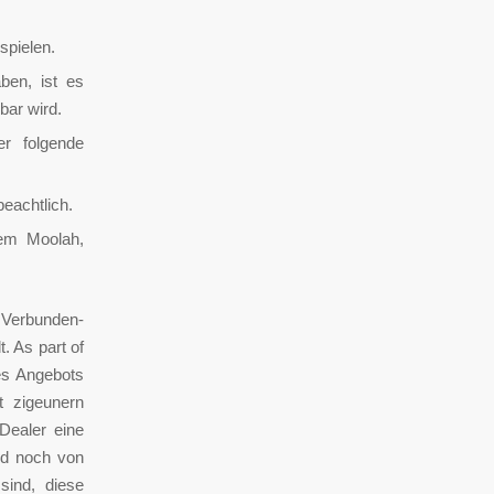
spielen.
aben, ist es
bar wird.
r folgende
eachtlich.
rem Moolah,
erbunden-
. As part of
des Angebots
t zigeunern
Dealer eine
ird noch von
sind, diese