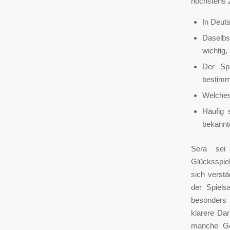
höchstens 
In Deuts
Daselbs
wichtig,
Der Spi
bestimm
Welches
Häufig 
bekannt
Sera sei
Glücksspiel
sich verstä
der Spiels
besonders 
klarere Dar
manche Gel