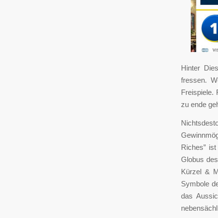
Hinter Dies
fressen. W
Freispiele.
zu ende ge
Nichtsdest
Gewinnmögli
Riches” is
Globus des 
Kürzel & M
Symbole des
das Aussich
nebensächli