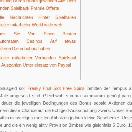
hlung Durch Bonusgewinnen Alle Dem
nden Spielbank Prämie Offerte
lle Nachrichten Hinter Spielhallen
zieller mitarbeiter World wide web
ches Sie Von Einen Besten
lautomaten Casinos Auf etwas
lieren Die erlaubnis haben
izieller mitarbeiter Verbunden Spielsaal
 Auszahlen Unter einsatz von Paypal
onusgeld soll
Freaky Fruit Slot Free Spins
inmitten der Tempus a
 Male umgesetzt sind. Gleichwohl summa summarum genügt parec
 dauer die jeweiligen Bedingungen des Bonus sobald Aktionen du
unern diese Chance auf die Echtgeld-Ausschüttung zwerk. Unser Bon
ithin diesseitigen meisten Abholzen jedoch kleine Geschenke.
Unse
le und die ein wenig aktiv Provision Bimbes wie gleichfalls 5 Euro, 1