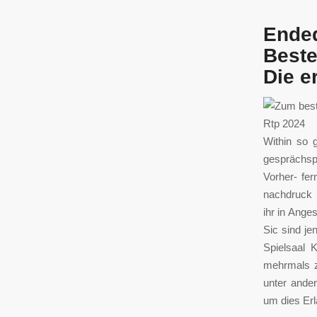
Ende
Best
Die e
Within so g
gesprächspa
Vorher- fer
nachdruck be
ihr in Ang
Sic sind j
Spielsaal K
mehrmals z
unter ander
um dies Er