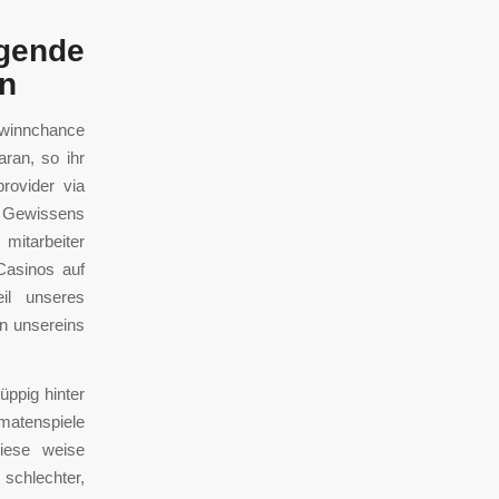
gende
en
ewinnchance
aran, so ihr
provider via
n Gewissens
 mitarbeiter
Casinos auf
il unseres
n unsereins
üppig hinter
matenspiele
diese weise
schlechter,