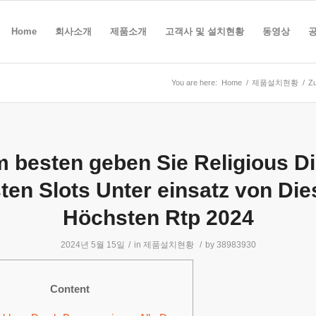
Home
회사소개
제품소개
고객사 및 설치현황
동영상
You are here:
Home
/
제품설치현황
/
Zu
 besten geben Sie Religious D
ten Slots Unter einsatz von Di
Höchsten Rtp 2024
2024년 5월 15일
/
in
제품설치현황
/
by
38983930
Content