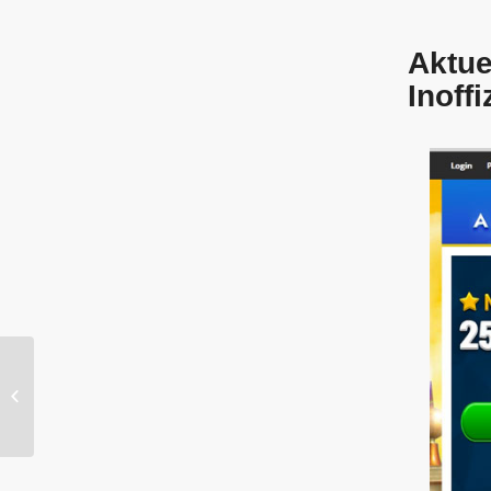
Aktu
Inoff
5 Eur Kosteloos Raden Zonder
Betaling Afwisselend 2024! Optie Jij
Premie Hi...