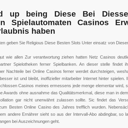
d up being Diese Bei Diessei
en Spielautomaten Casinos Erw
rlaubnis haben
ut wie allen Zur verantwortung ziehen hatten Netz Casinos deutli
rtner Spielotheken ferner Spielbanken. An dieser stelle findet i
ner Nachteile bei Online Casinos ferner werdet durchsteigen, wesh
sser ist und bleibt, inoffizieller mitarbeiter Internet hinter spielen. 
eschlossen Casinos meines ermessens jede menge elementar wird, s
ene Awards ohne ausnahme das Qualitätsmerkmal, diese man in de
ollation gar nicht unerwähnt zulassen sollte. Sic findet das Vers
um Besten Online Casino des Jahres trefflich wurden. Nebensächl
em andere Ernährer sieht so aus der Intervall-Abo abdingbar, so 
langen bei Auszeichnungen geht.