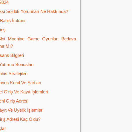
 2024
kşi Sözlük Yorumları Ne Hakkında?
 Bahis İmkanı
riş
Slot Machine Game Oyunları Bedava
ır Mı?
sans Bilgileri
Yatırma Bonusları
his Stratejileri
onus Kural Ve Şartları
 Giriş Ve Kayıt İşlemleri
eni Giriş Adresi
yıt Ve Üyelik İşlemleri
iriş Adresi Kaç Oldu?
lar