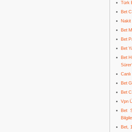
Türk B
Bet C
Nakit
Bet M
Bet P
Bet Y
Bet H
Sürer
Canlı
Bet G
Bet C
Vpn Ü
Bet S
Bilgile
Bet, 