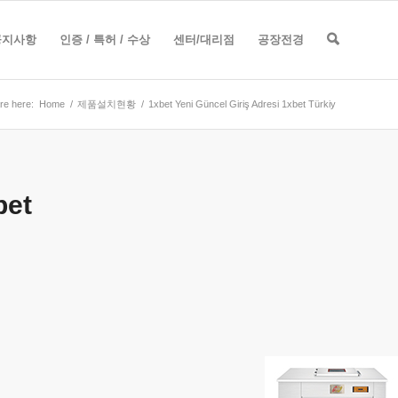
공지사항
인증 / 특허 / 수상
센터/대리점
공장전경
re here:
Home
/
제품설치현황
/
1xbet Yeni Güncel Giriş Adresi 1xbet Türkiy
bet