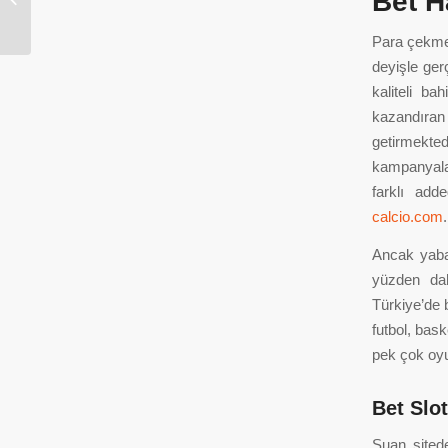
Bet H
De Apuestas 1xbe
Para çekme 
deyişle ger
kaliteli ba
kazandıran 
getirmekte
kampanyalar
farklı ad
calcio.com
.
Ancak yaban
yüzden dah
Türkiye’de 
futbol, bask
pek çok oyu
Bet Slot
Şuan sitede