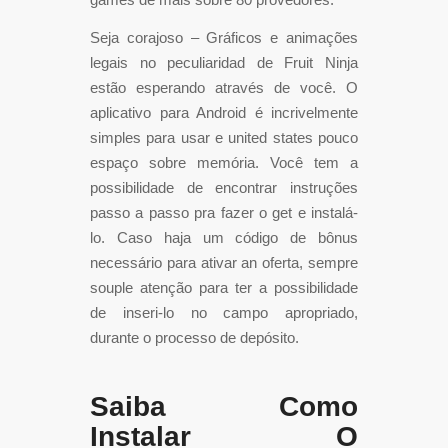
Seja corajoso – Gráficos e animações
legais no peculiaridad de Fruit Ninja
estão esperando através de você. O
aplicativo para Android é incrivelmente
simples para usar e united states pouco
espaço sobre memória. Você tem a
possibilidade de encontrar instruções
passo a passo pra fazer o get e instalá-
lo. Caso haja um código de bônus
necessário para ativar an oferta, sempre
souple atenção para ter a possibilidade
de inseri-lo no campo apropriado,
durante o processo de depósito.
Saiba Como
Instalar O