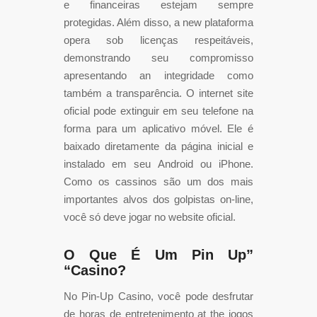
e financeiras estejam sempre
protegidas. Além disso, a new plataforma
opera sob licenças respeitáveis,
demonstrando seu compromisso
apresentando an integridade como
também a transparência. O internet site
oficial pode extinguir em seu telefone na
forma para um aplicativo móvel. Ele é
baixado diretamente da página inicial e
instalado em seu Android ou iPhone.
Como os cassinos são um dos mais
importantes alvos dos golpistas on-line,
você só deve jogar no website oficial.
O Que É Um Pin Up”
“Casino?
No Pin-Up Casino, você pode desfrutar
de horas de entretenimento at the jogos