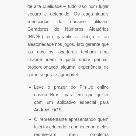
de alta qualidade – tudo isso num lugar
seguro e defendido. Os caça-níqueis
licenciados do cassino utilizam
Geradores de Números Aleatórios
(RNGs) pra garantir a justiça e an
aleatoriedade nos jogos. Isto garante que
los dos os jogadores tenham uma
chance ídem e justa sobre ganhar,
proporcionando alguma experiência de
game segura e agradável.
Leve o prazer do Pin-Up online
casino Brasil para em que quiser
com um aplicativo especial para
Android e iOS.
O representante apresentando quem
falei foi educado e conhecedor, e eles
resolveram meu problema