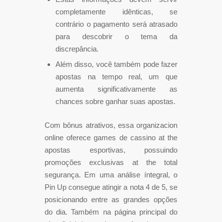
completamente idênticas, se
contrário o pagamento será atrasado
para descobrir o tema da
discrepância.
Além disso, você também pode fazer
apostas na tempo real, um que
aumenta significativamente as
chances sobre ganhar suas apostas.
Com bônus atrativos, essa organizacion
online oferece games de cassino at the
apostas esportivas, possuindo
promoções exclusivas at the total
segurança. Em uma análise íntegral, o
Pin Up consegue atingir a nota 4 de 5, se
posicionando entre as grandes opções
do dia. Também na página principal do