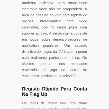
moderno aplicativo para smartphone
electronic você não se arrependerá. A
área de cassino ao vivo está repleta de
opções interessantes para você
selecionar, pois há vários jogos com
supplier ao vivo. A seção inteira consiste
em jogos sobre desenvolvedores de
application populares. Um aspecto
distintivo dos jogos da TV é que ninguém
está realmente participando deles. Os
clientes apostam nos resultados
esperados do jogo tais como se
estivessem assistindo na televisão.
Registo Rápido Para Conta
Na Flag Up
Os jogos de loteria são uma ótima