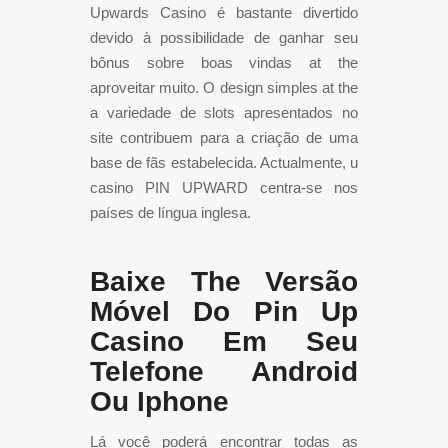
Upwards Casino é bastante divertido
devido à possibilidade de ganhar seu
bônus sobre boas vindas at the
aproveitar muito. O design simples at the
a variedade de slots apresentados no
site contribuem para a criação de uma
base de fãs estabelecida. Actualmente, u
casino PIN UPWARD centra-se nos
países de língua inglesa.
Baixe The Versão
Móvel Do Pin Up
Casino Em Seu
Telefone Android
Ou Iphone
Lá você poderá encontrar todas as