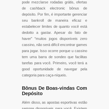
pode mezclarse rodadas grátis, ofertas
de cashback electronic bônus de
depósito. Por fim, é importante gerenciar
seu bankroll de maneira eficaz e
estabelecer limites de quanto você está
dedotto a gastar. Apesar do fato de
haver” “muitos jogos disponíveis zero
cassino, não será difícil encontrar games
para jogar. Isso ocorre porque u cassino
tem uma barra de sondeo que facilitas
tarefas para você. Primeiro, você terá a
good oportunidade de navegar pela
categoria para caça-níqueis.
Bônus De Boas-vindas Com
Depósito
Além disso, as apostas esportivas estão
sempre disponíveis para você. Existem