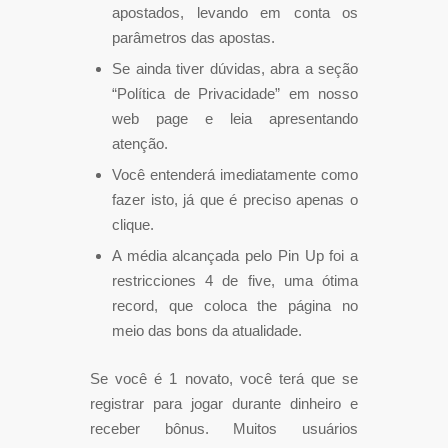
apostados, levando em conta os
parâmetros das apostas.
Se ainda tiver dúvidas, abra a seção
“Política de Privacidade” em nosso
web page e leia apresentando
atenção.
Você entenderá imediatamente como
fazer isto, já que é preciso apenas o
clique.
A média alcançada pelo Pin Up foi a
restricciones 4 de five, uma ótima
record, que coloca the página no
meio das bons da atualidade.
Se você é 1 novato, você terá que se
registrar para jogar durante dinheiro e
receber bônus. Muitos usuários