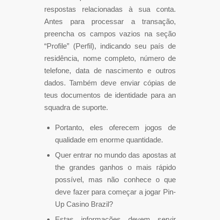
respostas relacionadas à sua conta.
Antes para processar a transação,
preencha os campos vazios na seção
“Profile” (Perfil), indicando seu país de
residência, nome completo, número de
telefone, data de nascimento e outros
dados. Também deve enviar cópias de
teus documentos de identidade para an
squadra de suporte.
Portanto, eles oferecem jogos de
qualidade em enorme quantidade.
Quer entrar no mundo das apostas at
the grandes ganhos o mais rápido
possível, mas não conhece o que
deve fazer para começar a jogar Pin-
Up Casino Brazil?
Estas informações devem servir