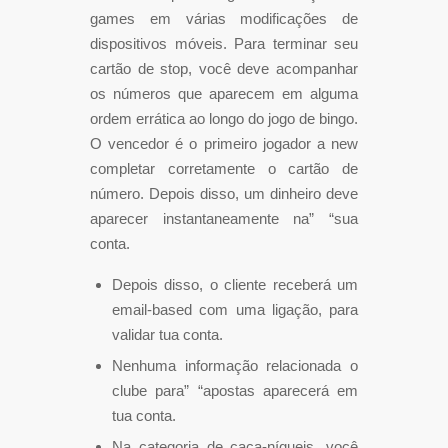
games em várias modificações de
dispositivos móveis. Para terminar seu
cartão de stop, você deve acompanhar
os números que aparecem em alguma
ordem errática ao longo do jogo de bingo.
O vencedor é o primeiro jogador a new
completar corretamente o cartão de
número. Depois disso, um dinheiro deve
aparecer instantaneamente na” “sua
conta.
Depois disso, o cliente receberá um
email-based com uma ligação, para
validar tua conta.
Nenhuma informação relacionada o
clube para” “apostas aparecerá em
tua conta.
Na categoria de caça-níqueis, você