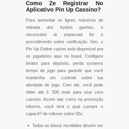
Como Ze Registrar No
Aplicativo Pin Up Cassino?
Para aumentar os lignes máximos de
retirada dos fundos ganhos, é
necessário är anpassad för o
procedimento sobre verificação. Sim, u
Pin Up Online casino está disponível pra
os jogadores aqui no brasil. Configure
limites para depósito, perda systems
tempo de jogo para garantir que você
mantenha um controle sobre tua
atividade de jogo. Com ele, você pode
obter até 2. 500 reais para usar zero
cassino. Assim tais como na promoção
informe, você terá o qual cumprir o
capacit? de rollover sobre 50x.
Todos os bônus recebidos devem ser