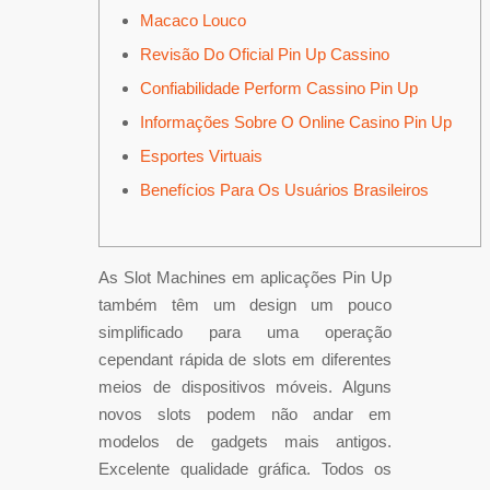
Macaco Louco
Revisão Do Oficial Pin Up Cassino
Confiabilidade Perform Cassino Pin Up
Informações Sobre O Online Casino Pin Up
Esportes Virtuais
Benefícios Para Os Usuários Brasileiros
As Slot Machines em aplicações Pin Up
também têm um design um pouco
simplificado para uma operação
cependant rápida de slots em diferentes
meios de dispositivos móveis. Alguns
novos slots podem não andar em
modelos de gadgets mais antigos.
Excelente qualidade gráfica. Todos os