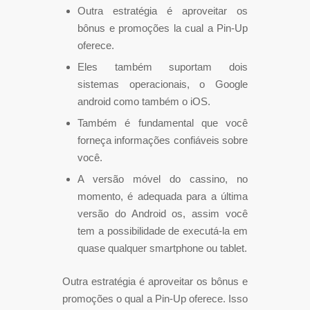
Outra estratégia é aproveitar os
bônus e promoções la cual a Pin-Up
oferece.
Eles também suportam dois
sistemas operacionais, o Google
android como também o iOS.
Também é fundamental que você
forneça informações confiáveis ​​sobre
você.
A versão móvel do cassino, no
momento, é adequada para a última
versão do Android os, assim você
tem a possibilidade de executá-la em
quase qualquer smartphone ou tablet.
Outra estratégia é aproveitar os bônus e
promoções o qual a Pin-Up oferece. Isso