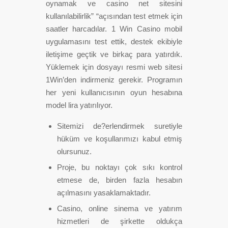
oynamak ve casino net sitesini
kullanılabilirlik” “açısından test etmek için
saatler harcadılar. 1 Win Casino mobil
uygulamasını test ettik, destek ekibiyle
iletişime geçtik ve birkaç para yatırdık.
Yüklemek için dosyayı resmi web sitesi
1Win’den indirmeniz gerekir. Programın
her yeni kullanıcısının oyun hesabına
model lira yatırılıyor.
Sitemizi de?erlendirmek suretiyle
hüküm ve koşullarımızı kabul etmiş
olursunuz.
Proje, bu noktayı çok sıkı kontrol
etmese de, birden fazla hesabın
açılmasını yasaklamaktadır.
Casino, online sinema ve yatırım
hizmetleri de şirkette oldukça