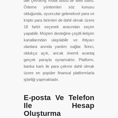
dile çevrilmiş mobil dostu bir web sitesi.
Ödeme yöntemleri söz konusu
olduğunda, oyuncular geleneksel para ve
kripto para birimleri de dahil olmak üzere
18 farklı seçenek arasından seçim
yapabilir. Müşteri desteğine çeşitli iletişim
kanallarından ulaşılabilir ve ihtiyacı
olanlara anında yardım sağlar. İkinci,
oldukça açık, ancak önemli avantaj
gerçek parayla oynamaktır. Platform,
banka kartı ile para çekme dahil olmak
üzere en popüler finansal platformlarla
işbirliği yapmaktadır.
E-posta Ve Telefon
Ile Hesap
Oluşturma