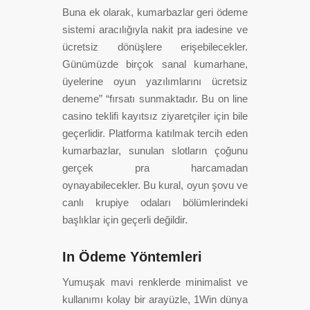
Buna ek olarak, kumarbazlar geri ödeme
sistemi aracılığıyla nakit pra iadesine ve
ücretsiz dönüşlere erişebilecekler.
Günümüzde birçok sanal kumarhane,
üyelerine oyun yazılımlarını ücretsiz
deneme” “fırsatı sunmaktadır. Bu on line
casino teklifi kayıtsız ziyaretçiler için bile
geçerlidir. Platforma katılmak tercih eden
kumarbazlar, sunulan slotların çoğunu
gerçek pra harcamadan
oynayabilecekler. Bu kural, oyun şovu ve
canlı krupiye odaları bölümlerindeki
başlıklar için geçerli değildir.
In Ödeme Yöntemleri
Yumuşak mavi renklerde minimalist ve
kullanımı kolay bir arayüzle, 1Win dünya