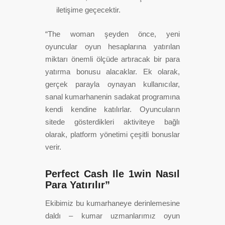
iletişime geçecektir.
“The woman şeyden önce, yeni
oyuncular oyun hesaplarına yatırılan
miktarı önemli ölçüde artıracak bir para
yatırma bonusu alacaklar. Ek olarak,
gerçek parayla oynayan kullanıcılar,
sanal kumarhanenin sadakat programına
kendi kendine katılırlar. Oyuncuların
sitede gösterdikleri aktiviteye bağlı
olarak, platform yönetimi çeşitli bonuslar
verir.
Perfect Cash Ile 1win Nasıl
Para Yatırılır”
Ekibimiz bu kumarhaneye derinlemesine
daldı – kumar uzmanlarımız oyun