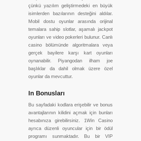
çünkü yazılım geliştirmedeki en büyük
isimlerden bazılarının desteğini aldılar.
Mobil dostu oyunlar arasında orijinal
temalara sahip slotlar, aşamalı jackpot
oyunları ve video pokerleri bulunur. Canlı
casino bölümünde algoritmalara veya
gerçek bayilere karşı kart oyunları
oynanabilir. Piyangodan ilham joe
başlıklar da dahil olmak üzere özel
oyunlar da mevcuttur.
In Bonusları
Bu sayfadaki kodlara erişebilir ve bonus
avantajlarının kilidini açmak için bunları
hesabınıza girebilirsiniz. 1Win Casino
ayrıca düzenli oyuncular için bir ödül
programı sunmaktadır. Bu bir VIP