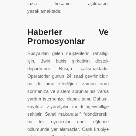
fazla hesabın açılmasını
yasaklamaktadır.
Haberler Ve
Promosyonlar
Rusya’dan gelen müşterilerin rahatlığı
için, 1win bahis şirketinin destek
departmanı Rusça çalışmaktadır.
Operatörler günün 24 saati çevrimiçidir,
bu de uma istediğiniz zaman soru
sormanıza ve sistem sorunlarınız varsa
yardım istemenize olanak tanır. Dahası,
kayıtsız ziyaretçiler sınırlı işlevselliğe
sahiptir. Sanal makaraları” “döndürerek,
bu tür oyuncular canlı eğlence
bölümünde yer alamazlar. Canlı krupiye