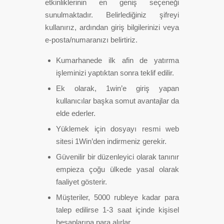
etkinliklerinin en geniş seçeneği
sunulmaktadır. Belirlediğiniz şifreyi
kullanırız, ardından giriş bilgilerinizi veya
e-posta/numaranızı belirtiriz.
Kumarhanede ilk afin de yatırma
işleminizi yaptıktan sonra teklif edilir.
Ek olarak, 1win’e giriş yapan
kullanıcılar başka somut avantajlar da
elde ederler.
Yüklemek için dosyayı resmi web
sitesi 1Win’den indirmeniz gerekir.
Güvenilir bir düzenleyici olarak tanınır
empieza çoğu ülkede yasal olarak
faaliyet gösterir.
Müşteriler, 5000 rubleye kadar para
talep edilirse 1-3 saat içinde kişisel
hesaplarına para alırlar.