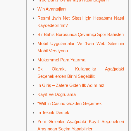
Win Avantajları
Resmi 1win Net Sitesi Için Hesabımı Nasıl
Kaydedebilirim?
Bir Bahis Bürosunda Çevrimiçi Spor Bahisleri
Mobil Uygulamalar Ve 1win Web Sitesinin
Mobil Versiyonu
Mükemmel Para Yatırma
Ek Olarak, Kullanıcılar Aşağıdaki
Seçeneklerden Birini Seçebilir:
In Giriş – Zafere Giden Ilk Adımınız!
Kayıt Ve Doğrulama
“Within Casino Gözden Geçirmek
In Teknik Destek
Yeni Gelenler Aşağıdaki Kayıt Seçenekleri
Arasından Seçim Yapabilirler: