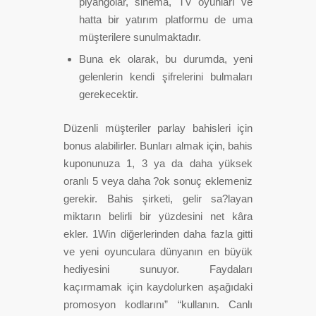
piyangolar, sinema, TV oyunları ve
hatta bir yatırım platformu de uma
müşterilere sunulmaktadır.
Buna ek olarak, bu durumda, yeni
gelenlerin kendi şifrelerini bulmaları
gerekecektir.
Düzenli müşteriler parlay bahisleri için
bonus alabilirler. Bunları almak için, bahis
kuponunuza 1, 3 ya da daha yüksek
oranlı 5 veya daha ?ok sonuç eklemeniz
gerekir. Bahis şirketi, gelir sa?layan
miktarın belirli bir yüzdesini net kâra
ekler. 1Win diğerlerinden daha fazla gitti
ve yeni oyunculara dünyanın en büyük
hediyesini sunuyor. Faydaları
kaçırmamak için kaydolurken aşağıdaki
promosyon kodlarını” “kullanın. Canlı