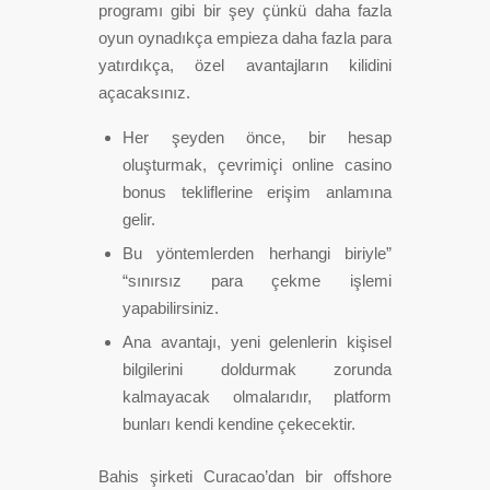
programı gibi bir şey çünkü daha fazla
oyun oynadıkça empieza daha fazla para
yatırdıkça, özel avantajların kilidini
açacaksınız.
Her şeyden önce, bir hesap
oluşturmak, çevrimiçi online casino
bonus tekliflerine erişim anlamına
gelir.
Bu yöntemlerden herhangi biriyle”
“sınırsız para çekme işlemi
yapabilirsiniz.
Ana avantajı, yeni gelenlerin kişisel
bilgilerini doldurmak zorunda
kalmayacak olmalarıdır, platform
bunları kendi kendine çekecektir.
Bahis şirketi Curacao’dan bir offshore