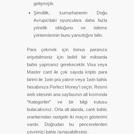
gelişmiştir.
Şimdilik, kumarhanenin Doğu
Avrupa’daki oyunculara daha fazla
yönelik olduğunu ve ödeme
yöntemlerinin bunu yansıttığını bilin.
Para çekmek için bonus paranıza
erişebilmeniz için belirli bir miktarda
bahis yapmanız gerekecektir. Visa veya
Master card ile çok sayıda kripto para
birimi ile 1win pra yatırın veya 1win bahis
hesabınıza Perfect Money’i seçin. Resmi
web sitesinin ana sayfasının alt kısmında
“Kategoriler” ve bir bilgi kutusu
bulacaksınız. Orta alt alanda, canlı bahis
oranlarından rastgele iki maçın gösterimi
vardır. Doğrudan bu pencerelerden
çevrimiçi bahis oynayabilirsiniz.