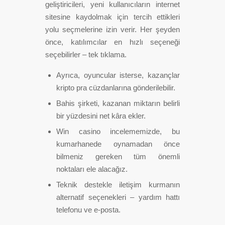
geliştiricileri, yeni kullanıcıların internet
sitesine kaydolmak için tercih ettikleri
yolu seçmelerine izin verir. Her şeyden
önce, katılımcılar en hızlı seçeneği
seçebilirler – tek tıklama.
Ayrıca, oyuncular isterse, kazançlar
kripto pra cüzdanlarına gönderilebilir.
Bahis şirketi, kazanan miktarın belirli
bir yüzdesini net kâra ekler.
Win casino incelememizde, bu
kumarhanede oynamadan önce
bilmeniz gereken tüm önemli
noktaları ele alacağız.
Teknik destekle iletişim kurmanın
alternatif seçenekleri – yardım hattı
telefonu ve e-posta.