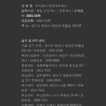
상 호 명
: 주식회사 하연네트웍스
업무시간
: 평일 오전 9시 ~ 오후 6시 /
고객센
터 :
1661-3145
대표전화
: 1661-3145
주 소 :
경기도 화성시 양감면 독줄길 150-28
설치 및 A/S 센터
서울 경기 인천 : 경기도 화성시 양감면 독줄길
150-28 / 전화번호 : 1661-3145
특판사업본부 : 인천광역시 계양구 계산천동로
28-1 / 전화번호 : 1800-9896
충청센터 : 세종특별자치시 전의면 동신길 55 /
전화번호 : 1811-7515
호남센터 : 광주광역시 광산구 평동로1106번
길 32 / 전화번호 : 1661-8541
대구센터 : 경상북도 경산시 사동 588-6 / 전화
번호 : 1811-7515
부산센터 : 부산광역시 서구 부용로 14-36 / 전
화번호 : 1899-7311
강원센터 : 강원도 강릉시 동해대로3406번길