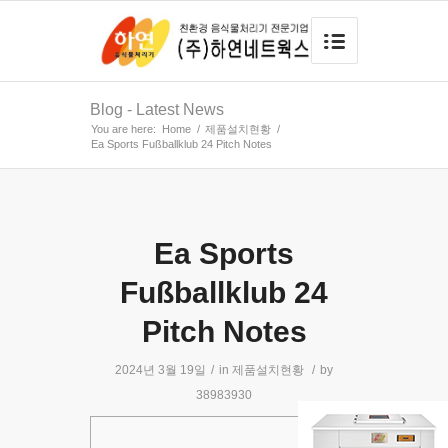
Blog - Latest News
You are here:
Home
/
제품설치현황
/
Ea Sports Fußballklub 24 Pitch Notes
Ea Sports
Fußballklub 24
Pitch Notes
2024년 3월 19일
/
in
제품설치현황
/
by
38983930