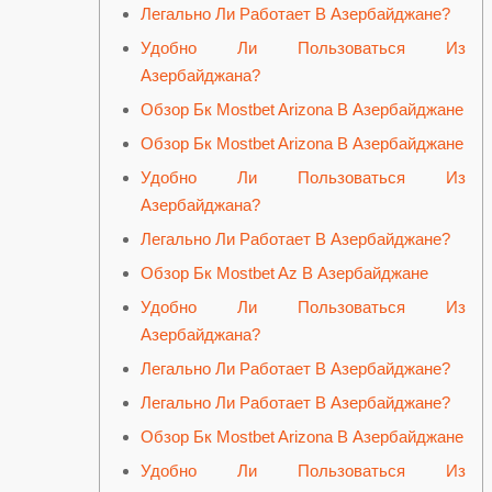
Легально Ли Работает В Азербайджане?
Удобно Ли Пользоваться Из
Азербайджана?
Обзор Бк Mostbet Arizona В Азербайджане
Обзор Бк Mostbet Arizona В Азербайджане
Удобно Ли Пользоваться Из
Азербайджана?
Легально Ли Работает В Азербайджане?
Обзор Бк Mostbet Az В Азербайджане
Удобно Ли Пользоваться Из
Азербайджана?
Легально Ли Работает В Азербайджане?
Легально Ли Работает В Азербайджане?
Обзор Бк Mostbet Arizona В Азербайджане
Удобно Ли Пользоваться Из