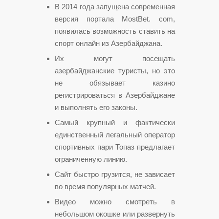
В 2014 года запущена современная
версия портала MostBet. com,
появилась возможность ставить на
спорт онлайн из Азербайджана.
Их могут посещать
азербайджанские туристы, но это
не обязывает казино
регистрироваться в Азербайджане
и выполнять его законы.
Самый крупный и фактически
единственный легальный оператор
спортивных пари Топаз предлагает
ограниченную линию.
Сайт быстро грузится, не зависает
во время популярных матчей.
Видео можно смотреть в
небольшом окошке или развернуть