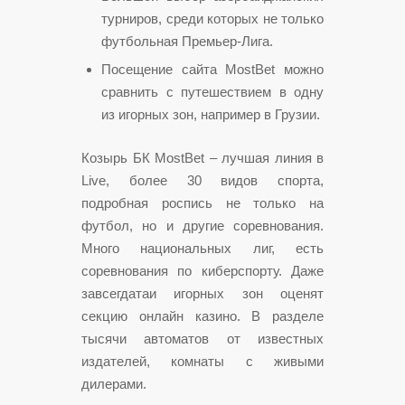
турниров, среди которых не только
футбольная Премьер-Лига.
Посещение сайта MostBet можно
сравнить с путешествием в одну
из игорных зон, например в Грузии.
Козырь БК MostBet – лучшая линия в
Live, более 30 видов спорта,
подробная роспись не только на
футбол, но и другие соревнования.
Много национальных лиг, есть
соревнования по киберспорту. Даже
завсегдатаи игорных зон оценят
секцию онлайн казино. В разделе
тысячи автоматов от известных
издателей, комнаты с живыми
дилерами.