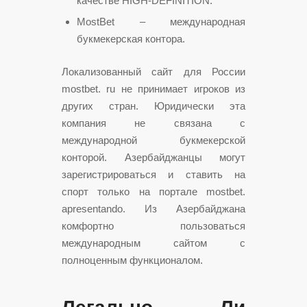
качестве HIGH-DEFINITION.
MostBet – международная
букмекерская контора.
Локализованный сайт для России
mostbet. ru не принимает игроков из
других стран. Юридически эта
компания не связана с
международной букмекерской
конторой. Азербайджанцы могут
зарегистрироваться и ставить на
спорт только на портале mostbet.
apresentando. Из Азербайджана
комфортно пользоваться
международным сайтом с
полноценным функционалом.