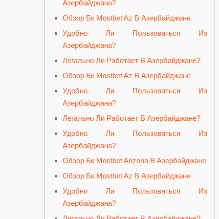
Азербайджана?
Обзор Бк Mostbet Az В Азербайджане
Удобно Ли Пользоваться Из
Азербайджана?
Легально Ли Работает В Азербайджане?
Обзор Бк Mostbet Az В Азербайджане
Удобно Ли Пользоваться Из
Азербайджана?
Легально Ли Работает В Азербайджане?
Удобно Ли Пользоваться Из
Азербайджана?
Обзор Бк Mostbet Arizona В Азербайджане
Обзор Бк Mostbet Az В Азербайджане
Удобно Ли Пользоваться Из
Азербайджана?
Легально Ли Работает В Азербайджане?