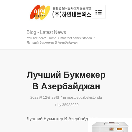
Blog - Latest News
You are here:
Home
/
mostbet ozbekistonda
/
Лучший Букмекер В Азербайджан
Лучший Букмекер
В Азербайджан
2022년 12월 29일
/
in
mostbet ozbekistonda
/
by
38983930
Лучший Букмекер В Азербайджане