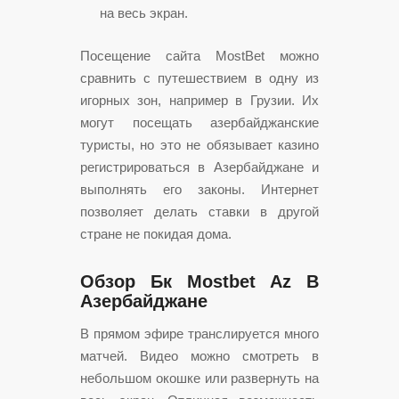
на весь экран.
Посещение сайта MostBet можно
сравнить с путешествием в одну из
игорных зон, например в Грузии. Их
могут посещать азербайджанские
туристы, но это не обязывает казино
регистрироваться в Азербайджане и
выполнять его законы. Интернет
позволяет делать ставки в другой
стране не покидая дома.
Обзор Бк Mostbet Az В
Азербайджане
В прямом эфире транслируется много
матчей. Видео можно смотреть в
небольшом окошке или развернуть на