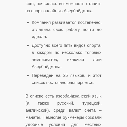
com, появилась возможность ставить
на спорт онлайн из Азербайджана.
Компания развивается постепенно,
отладила свою работу почти до
идеала.
Доступно всего пять видов спорта,
в каждом по несколько топовых
чемпионатов, включая лиги
Азербайджана.
Переведен на 25 языков, и этот
список постоянно расширяется.
В списке есть азербайджанский язык
(а также русский, турецкий,
английский), среди валют счета –
манаты. Немногие букмекеры создали
удобные условия для местных