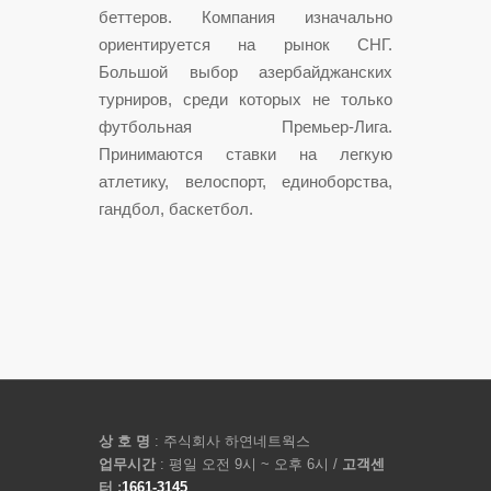
беттеров. Компания изначально
ориентируется на рынок СНГ.
Большой выбор азербайджанских
турниров, среди которых не только
футбольная Премьер-Лига.
Принимаются ставки на легкую
атлетику, велоспорт, единоборства,
гандбол, баскетбол.
상 호 명
: 주식회사 하연네트웍스
업무시간
: 평일 오전 9시 ~ 오후 6시 /
고객센
터 :
1661-3145