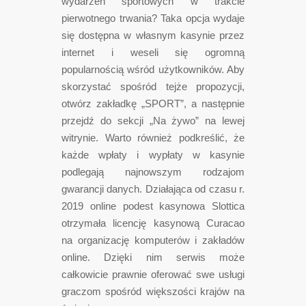
wydarzeń sportowych w trakcie
pierwotnego trwania? Taka opcja wydaje
się dostępna w własnym kasynie przez
internet i weseli się ogromną
popularnością wśród użytkowników. Aby
skorzystać spośród tejże propozycji,
otwórz zakładkę „SPORT”, a następnie
przejdź do sekcji „Na żywo” na lewej
witrynie. Warto również podkreślić, że
każde wpłaty i wypłaty w kasynie
podlegają najnowszym rodzajom
gwarancji danych. Działająca od czasu r.
2019 online podest kasynowa Slottica
otrzymała licencję kasynową Curacao
na organizację komputerów i zakładów
online. Dzięki nim serwis może
całkowicie prawnie oferować swe usługi
graczom spośród większości krajów na