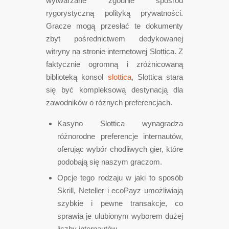
wytwarzane zgodnie spośród
rygorystyczną polityką prywatności.
Gracze mogą przesłać te dokumenty
zbyt pośrednictwem dedykowanej
witryny na stronie internetowej Slottica. Z
faktycznie ogromną i zróżnicowaną
biblioteką konsol
slottica
, Slottica stara
się być kompleksową destynacją dla
zawodników o różnych preferencjach.
Kasyno Slottica wynagradza
różnorodne preferencje internautów,
oferując wybór chodliwych gier, które
podobają się naszym graczom.
Opcje tego rodzaju w jaki to sposób
Skrill, Neteller i ecoPayz umożliwiają
szybkie i pewne transakcje, co
sprawia je ulubionym wyborem dużej
liczby internautów.