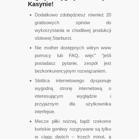
Kasynie!
Dodatkowo zdobędziesz również 20
gratisowych spinów do
wykorzystania w chodliwej produkcji
slotowej Starburst.
Nie mother dostępnych witryn www
pomocy lub FAQ, więc” “jeśli
posiadasz pytanie, zespół jest
bezkonkurencyjnym rozwiązaniem.
Slottica internetowego dysponuje
wygodną stronę internetową o
interesującym wyglądzie i
przyjaznym dla użytkownika
interfejsie.
Mecze piłki nożnej, bądź rzekome
końskie gonitwy rozgrywane są tylko
w ciągu dwóch – trzech minut, a