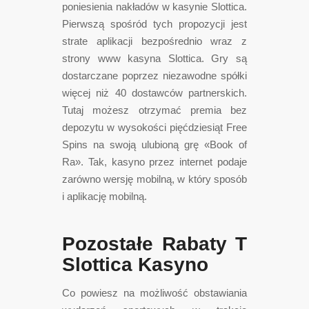
poniesienia nakładów w kasynie Slottica.
Pierwszą spośród tych propozycji jest
strate aplikacji bezpośrednio wraz z
strony www kasyna Slottica. Gry są
dostarczane poprzez niezawodne spółki
więcej niż 40 dostawców partnerskich.
Tutaj możesz otrzymać premia bez
depozytu w wysokości pięćdziesiąt Free
Spins na swoją ulubioną grę «Book of
Ra». Tak, kasyno przez internet podaje
zarówno wersję mobilną, w który sposób
i aplikację mobilną.
Pozostałe Rabaty T
Slottica Kasyno
Co powiesz na możliwość obstawiania