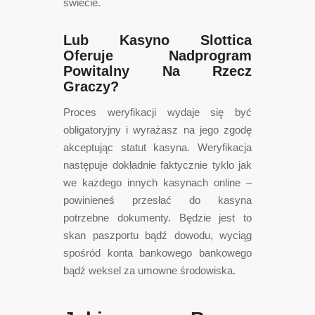
świecie.
Lub Kasyno Slottica
Oferuje Nadprogram
Powitalny Na Rzecz
Graczy?
Proces weryfikacji wydaje się być
obligatoryjny i wyrażasz na jego zgodę
akceptując statut kasyna. Weryfikacja
następuje dokładnie faktycznie tyklo jak
we każdego innych kasynach online –
powinieneś przesłać do kasyna
potrzebne dokumenty. Będzie jest to
skan paszportu bądź dowodu, wyciąg
spośród konta bankowego bankowego
bądź weksel za umowne środowiska.