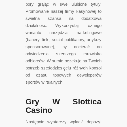
pory grając w swe ulubione tytuły.
Promowanie naszej firmy kasynowej to
świetna szansa na dodatkową
działalność. Wykorzystaj różnego
wariantu narzędzia marketingowe
(banery, linki, social publikatory, artykuły
sponsorowane), by docierać do
odwiedzenia szerszego mrowiska
odbiorców. W sumie oczekuje na Twoich
potrzeb sześcdziesięciu różnych konsol
od czasu topowych deweloperów
sportów wirtualnych.
Gry W Slottica
Casino
Następnie wystarczy wpłacić depozyt