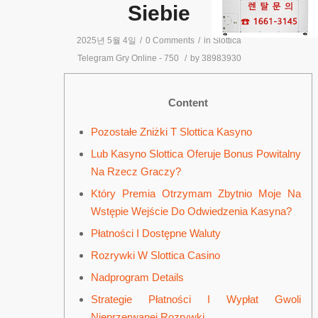
Siebie
2025년 5월 4일
/
0 Comments
/
in
Slottica
Telegram Gry Online - 750
/
by
38983930
Content
Pozostałe Zniżki T Slottica Kasyno
Lub Kasyno Slottica Oferuje Bonus Powitalny
Na Rzecz Graczy?
Który Premia Otrzymam Zbytnio Moje Na
Wstępie Wejście Do Odwiedzenia Kasyna?
Płatności I Dostępne Waluty
Rozrywki W Slottica Casino
Nadprogram Details
Strategie Płatności I Wypłat Gwoli
Nieprzerwanej Rozrywki