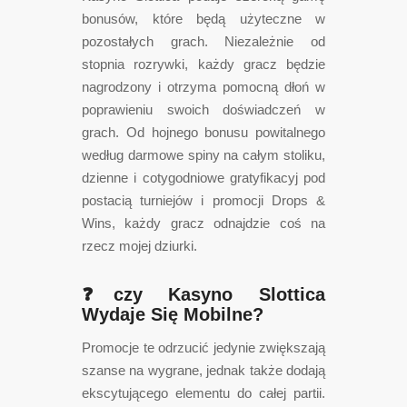
bonusów, które będą użyteczne w
pozostałych grach. Niezależnie od
stopnia rozrywki, każdy gracz będzie
nagrodzony i otrzyma pomocną dłoń w
poprawieniu swoich doświadczeń w
grach. Od hojnego bonusu powitalnego
według darmowe spiny na całym stoliku,
dzienne i cotygodniowe gratyfikacyj pod
postacią turniejów i promocji Drops &
Wins, każdy gracz odnajdzie coś na
rzecz mojej dziurki.
❓czy Kasyno Slottica
Wydaje Się Mobilne?
Promocje te odrzucić jedynie zwiększają
szanse na wygrane, jednak także dodają
ekscytującego elementu do całej partii.