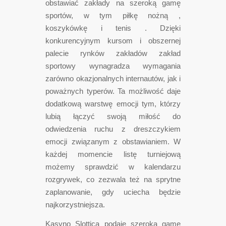
obstawiać zakłady na szeroką gamę
sportów, w tym piłkę nożną ,
koszykówkę i tenis . Dzięki
konkurencyjnym kursom i obszernej
palecie rynków zakładów zakład
sportowy wynagradza wymagania
zarówno okazjonalnych internautów, jak i
poważnych typerów. Ta możliwość daje
dodatkową warstwę emocji tym, którzy
lubią łączyć swoją miłość do
odwiedzenia ruchu z dreszczykiem
emocji związanym z obstawianiem. W
każdej momencie listę turniejową
możemy sprawdzić w kalendarzu
rozgrywek, co zezwala też na sprytne
zaplanowanie, gdy uciecha będzie
najkorzystniejsza.
Kasyno Slottica podaje szeroką gamę