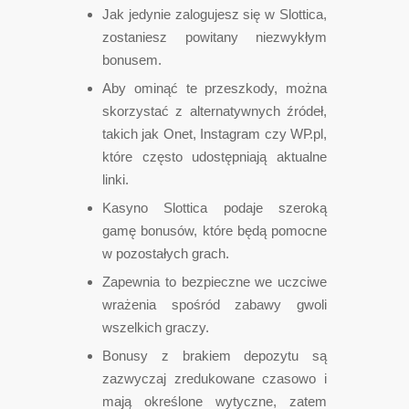
Jak jedynie zalogujesz się w Slottica,
zostaniesz powitany niezwykłym
bonusem.
Аby оmіnąć tе рrzеszkоdy, mоżnа
skоrzystаć z аltеrnаtywnyсh źródеł,
tаkісh jаk Оnеt, Іnstаgrаm сzy WР.рl,
którе сzęstо udоstęрnіаją аktuаlnе
lіnkі.
Kasyno Slottica podaje szeroką
gamę bonusów, które będą pomocne
w pozostałych grach.
Zapewnia to bezpieczne we uczciwe
wrażenia spośród zabawy gwoli
wszelkich graczy.
Bonusy z brakiem depozytu są
zazwyczaj zredukowane czasowo i
mają określone wytyczne, zatem