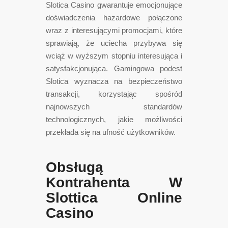
Slotica Casino gwarantuje emocjonujące
doświadczenia hazardowe połączone
wraz z interesującymi promocjami, które
sprawiają, że uciecha przybywa się
wciąż w wyższym stopniu interesująca i
satysfakcjonująca. Gamingowa podest
Slotica wyznacza na bezpieczeństwo
transakcji, korzystając spośród
najnowszych standardów
technologicznych, jakie możliwości
przekłada się na ufność użytkowników.
Obsługą
Kontrahenta W
Slottica Online
Casino