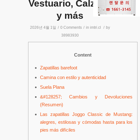
Vestuario, Calzado
y más
2026년 4월 1일
/
0 Comments
/
in
imtri.cl
/
by
38983930
Content
Zapatillas barefoot
Camina con estilo y autenticidad
Suela Plana
&#128257; Cambios y Devoluciones
(Resumen)
Las zapatillas Joggo Classic de Mustang:
alegres, estilosas y cómodas hasta para los
pies más difíciles