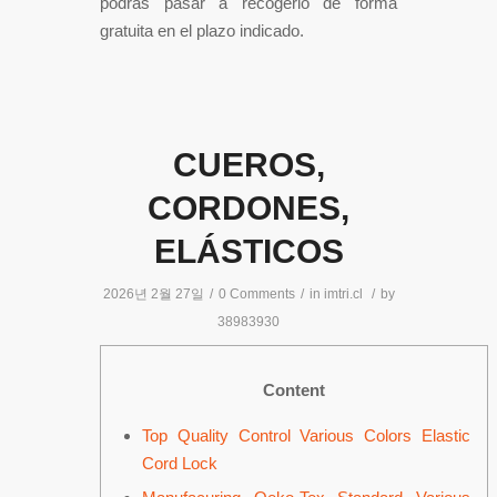
podrás pasar a recogerlo de forma
gratuita en el plazo indicado.
CUEROS,
CORDONES,
ELÁSTICOS
2026년 2월 27일
/
0 Comments
/
in
imtri.cl
/
by
38983930
Content
Top Quality Control Various Colors Elastic
Cord Lock