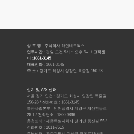
상 호 명
: 주식회사 하연네트웍스
업무시간
: 평일 오전 9시 ~ 오후 6시 /
고객센
터 :
1661-3145
대표전화
: 1661-3145
주 소 :
경기도 화성시 양감면 독줄길 150-28
설치 및 A/S 센터
서울 경기 인천 : 경기도 화성시 양감면 독줄길
150-28 / 전화번호 : 1661-3145
특판사업본부 : 인천광역시 계양구 계산천동로
28-1 / 전화번호 : 1800-9896
충청센터 : 세종특별자치시 전의면 동신길 55 /
전화번호 : 1811-7515
호남센터 : 광주광역시 광산구 평동로1106번