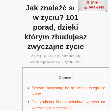
Jak znaleźć sens
w życiu? 101
porad, dzięki
którym zbudujesz
zwyczajne życie
2026년 3월 12일
/
0 Comments
/
in
idealniedopasowana.pl
/
by
38983930
Content
Poszerz horyzonty, bo nie wiesz, czego nie
wiesz
Jak zadbana klatka schodowa wpływa na
wartość nieruchomości?