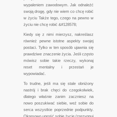
wypaleniem zawodowym. Jak odnaleźć
swoją drogę, gdy nie wiem co chcę robić
w życiu Także tego, czego na pewno w
życiu nie chcę robić &#128578;
Kiedy się z nimi mierzysz, nakreślasz
również pewne istotne aspekty swojej
postaci. Tylko w ten sposób ujawnia się
prawdziwe znaczenie życia. Jeśli często
mówisz sobie takie rzeczy, wykonaj
reset mentalny i przestań je
wypowiadać.
To trudne, jeśli ma się stale obniżony
nastrój i brak chęci do czegokolwiek,
dlatego właśnie zanim zaczniesz na
nowo poszukiwać siebie, weź sobie do
serca wszystkie poprzednie podpunkty.
Okresowo uprość sobie życie (zrezygnuj