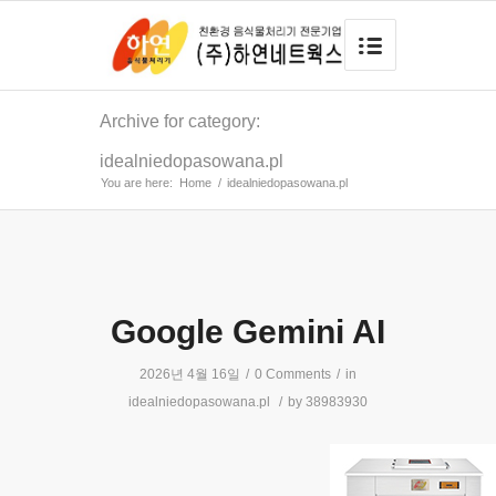
Archive for category:
idealniedopasowana.pl
You are here:
Home
/
idealniedopasowana.pl
Google Gemini AI
2026년 4월 16일
/
0 Comments
/
in
idealniedopasowana.pl
/
by
38983930