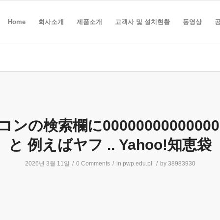
Home
회사소개
제품소개
고객사 및 설치현황
동영상
ンの検索欄に00000000000000
と 例えばヤフ .. Yahoo!知恵袋
2026년 3월 11일
/
0 Comments
/
in
pwp.edu.pl
/
by
38983930