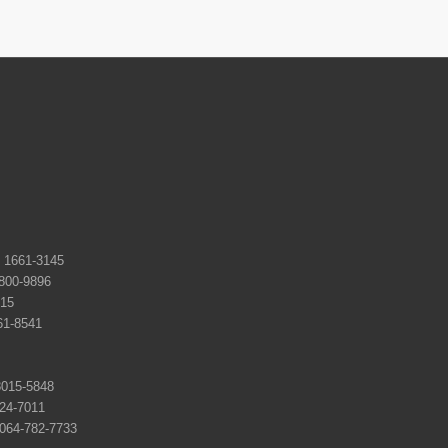
661-3145
0-9896
15
-8541
15-5848
4-7011
-782-7733