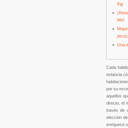
Ihg
¡Rese
Me!
Mejor
jacuz
Una e
Cada habit
estancia có
habitacione
por su exce
aquellos qu
directo, el
través de d
elección de
enriquece s