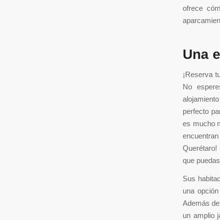
ofrece cóm
aparcamient
Una e
¡Reserva tu
No espere
alojamiento
perfecto pa
es mucho má
encuentran 
Querétaro! 
que puedas 
Sus habitac
una opción 
Además de s
un amplio j