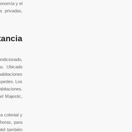
ronomía y el
s privadas,
tancia
ndicionado,
as. Ubicado
habitaciones
éspedes. Los
abitaciones.
el Majestic,
a colonial y
 horas, para
otel también