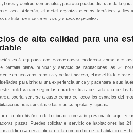
s, bares y centros comerciales, para que puedas disfrutar de la gast
iento local. Además, el motel organiza eventos temáticos y fiesta
s disfrutar de música en vivo y shows especiales.
cios de alta calidad para una es
idable
ación está equipada con comodidades modernas como aire aco
 de pantalla plana, minibar y servicio de habitaciones las 24 hor
mente en una zona tranquila y de fácil acceso, el motel Kuiki ofrece 
iseñadas para brindar una experiencia única y placentera a sus hu
este motel varían según las características de cada una de las h
areja podría sentirse a gusto dentro de todos los espacios del mot
bitaciones más sencillas o las más completas y lujosas.
tar el centro histórico de la ciudad, con su impresionante arquitectur
doras plazas. Puedes solicitar el servicio de habitaciones las 24
e una deliciosa cena íntima en la comodidad de tu habitación. El h