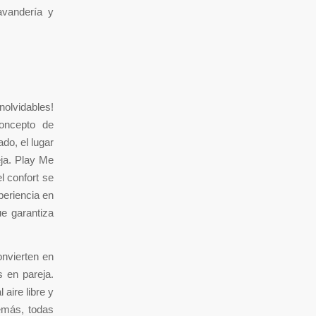
avandería y
nolvidables!
oncepto de
do, el lugar
eja. Play Me
l confort se
periencia en
ue garantiza
onvierten en
s en pareja.
aire libre y
demás, todas