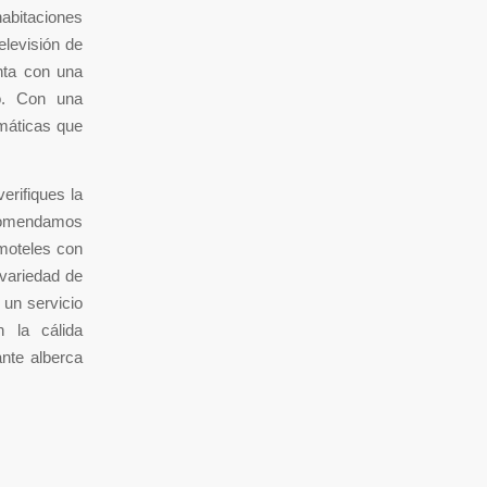
habitaciones
elevisión de
nta con una
o. Con una
emáticas que
erifiques la
ecomendamos
 moteles con
variedad de
 un servicio
n la cálida
ante alberca