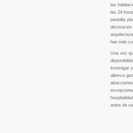
las habitac
las 24 hora
pantalla p
decoració
arquitectur
han sido cu
Una vez que
disponibil
investigar 
alberca go
atracciones
excepciona
hospitalida
antes de sa