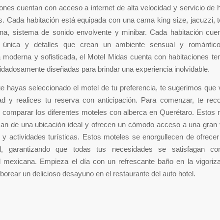
iones cuentan con acceso a internet de alta velocidad y servicio de 
s. Cada habitación está equipada con una cama king size, jacuzzi, t
lana, sistema de sonido envolvente y minibar. Cada habitación cue
n única y detalles que crean un ambiente sensual y romántic
a moderna y sofisticada, el Motel Midas cuenta con habitaciones t
idadosamente diseñadas para brindar una experiencia inolvidable.
 hayas seleccionado el motel de tu preferencia, te sugerimos que v
idad y realices tu reserva con anticipación. Para comenzar, te r
y comparar los diferentes moteles con alberca en Querétaro. Estos
zan de una ubicación ideal y ofrecen un cómodo acceso a una gran 
 y actividades turísticas. Estos moteles se enorgullecen de ofrecer
l, garantizando que todas tus necesidades se satisfagan co
d mexicana. Empieza el día con un refrescante baño en la vigoriz
borear un delicioso desayuno en el restaurante del auto hotel.