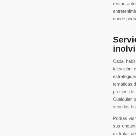
restaurante
entretenim
donde podrá
Servi
inolv
Cada habit
televisión
estratégica
temáticas d
precios de 
Cualquier p
sean las ha
Podrás visi
sus encanta
disfrutar d