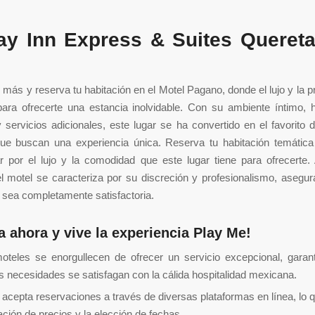
ay Inn Express & Suites Queret
más y reserva tu habitación en el Motel Pagano, donde el lujo y la p
ara ofrecerte una estancia inolvidable. Con su ambiente íntimo, h
 servicios adicionales, este lugar se ha convertido en el favorito 
ue buscan una experiencia única. Reserva tu habitación temática 
ar por el lujo y la comodidad que este lugar tiene para ofrecerte
l motel se caracteriza por su discreción y profesionalismo, asegu
 sea completamente satisfactoria.
a ahora y vive la experiencia Play Me!
oteles se enorgullecen de ofrecer un servicio excepcional, garan
s necesidades se satisfagan con la cálida hospitalidad mexicana.
 acepta reservaciones a través de diversas plataformas en línea, lo que
ión de precios y la elección de fechas.