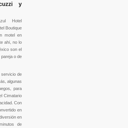
cuzzi y
zul Hotel
el Boutique
un motel en
e ahí, no lo
xico son el
 pareja o de
 servicio de
más, algunas
uegos, para
el Cimatario
vacidad. Con
onvertido en
diversión en
minutos de