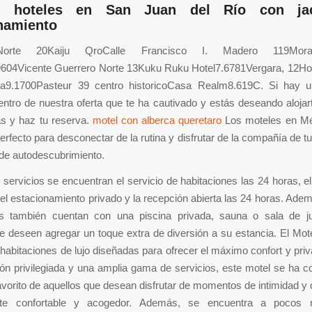
s hoteles en San Juan del Río con ja
namiento
Norte 20Kaiju QroCalle Francisco I. Madero 119Mora
9604Vicente Guerrero Norte 13Kuku Ruku Hotel7.6781Vergara, 12Hot
a9.1700Pasteur 39 centro historicoCasa Realm8.619C. Si hay 
dentro de nuestra oferta que te ha cautivado y estás deseando alojart
s y haz tu reserva.
motel con alberca queretaro
Los moteles en Mé
erfecto para desconectar de la rutina y disfrutar de la compañía de tu
e autodescubrimiento.
 servicios se encuentran el servicio de habitaciones las 24 horas, el
 el estacionamiento privado y la recepción abierta las 24 horas. Ade
es también cuentan con una piscina privada, sauna o sala de j
e deseen agregar un toque extra de diversión a su estancia. El Mot
habitaciones de lujo diseñadas para ofrecer el máximo confort y pri
ón privilegiada y una amplia gama de servicios, este motel se ha c
favorito de aquellos que desean disfrutar de momentos de intimidad y 
te confortable y acogedor. Además, se encuentra a pocos 