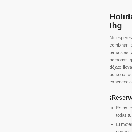
Holid
Ihg
No esperes 
combinan p
temáticas y
personas q
déjate llev
personal de
experiencia
¡Reserv
Estos m
todas tu
El motel
comparac