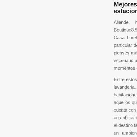
Mejore
estacio
Allende 
Boutique8.
Casa Loret
particular 
pienses má
escenario p
momentos d
Entre estos
lavandería,
habitacion
aquellos qu
cuenta con 
una ubicaci
el destino 
un ambien