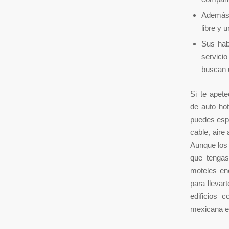
Además 
libre y 
Sus hab
servicio
buscan u
Si te apete
de auto hot
puedes espe
cable, aire
Aunque los 
que tengas
moteles en
para llevar
edificios c
mexicana en