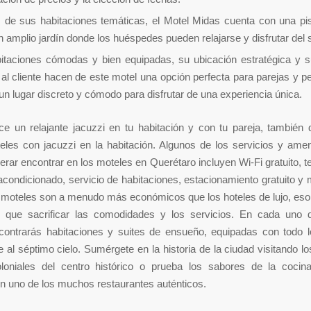
de sus habitaciones temáticas, el Motel Midas cuenta con una pisc
un amplio jardín donde los huéspedes pueden relajarse y disfrutar del s
itaciones cómodas y bien equipadas, su ubicación estratégica y s
 al cliente hacen de este motel una opción perfecta para parejas y 
n lugar discreto y cómodo para disfrutar de una experiencia única.
ce un relajante jacuzzi en tu habitación y con tu pareja, tambié
eles con jacuzzi en la habitación. Algunos de los servicios y am
rar encontrar en los moteles en Querétaro incluyen Wi-Fi gratuito, te
 acondicionado, servicio de habitaciones, estacionamiento gratuito 
moteles son a menudo más económicos que los hoteles de lujo, eso 
 que sacrificar las comodidades y los servicios. En cada uno 
contrarás habitaciones y suites de ensueño, equipadas con todo l
te al séptimo cielo. Sumérgete en la historia de la ciudad visitando lo
oloniales del centro histórico o prueba los sabores de la cocina
 uno de los muchos restaurantes auténticos.