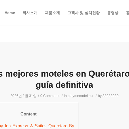
Home
회사소개
제품소개
고객사 및 설치현황
동영상
s mejores moteles en Querétaro,
guía definitiva
2026년 1월 31일
/
0 Comments
/
in
playmemotel.mx
/
by
38983930
Content
ay Inn Express & Suites Queretaro By