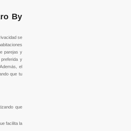
aro By
rivacidad se
abitaciones
de parejas y
preferida y
. Además, el
rando que tu
tizando que
 facilita la