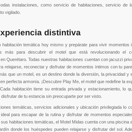
odas instalaciones, como servicio de habitaciones, servicio de l
o vigilado.
xperiencia distintiva
 habitación temática hoy mismo y prepárate para vivir momentos i
s más para descubrir el motel que está revolucionando el c
 en Querétaro. Todas nuestras habitaciones cuentan con jacuzzi priva
ra relajarse, reconectar y disfrutar de momentos íntimos con tu par
s que un motel, es un destino donde la diversión, la privacidad y e
en perfecta armonía. ¡Descubre Play Me, el motel que redefine la ex
Cada habitación tiene su entrada privada y estacionamiento, lo q
disfrutar de tu estancia sin preocuparte por ser visto.
iones temáticas, servicios adicionales y ubicación privilegiada lo c
ideal para escapar de la rutina y disfrutar de momentos especiale
us habitaciones temáticas, el Motel Midas cuenta con una piscina al 
ardín donde los huéspedes pueden relajarse y disfrutar del sol. A