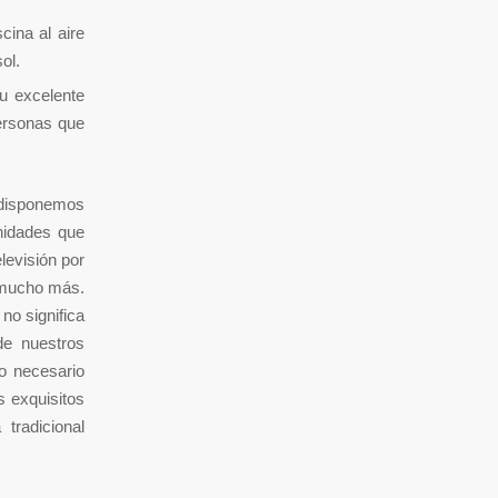
ina al aire
ol.
u excelente
personas que
n disponemos
enidades que
levisión por
y mucho más.
no significa
de nuestros
o necesario
s exquisitos
 tradicional