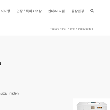
공지사항
인증 / 특허 / 수상
센터/대리점
공장전경
You are here:
Home
/
9bqe1ugqo4
a
utta niiden