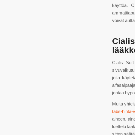
käyttöä. Ci
ammattiapua
voivat autt
Cial
lääkk
Cialis Sof
sivuvaikutu
joita käyte
alfasalpaaj
johtaa hypo
Muita yhteis
tabs-hinta-
aineen, aine
luettelo lää
sitten säät