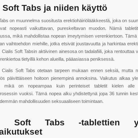
s Soft Tabs ja niiden käyttö
 Tabs on muunnelma suositusta erektiohäiriölääkkeestä, joka on suunnit
avat nopeasti vaikuttavan, pureskeltavan muodon. Nämä tabletit
uussa, mikä mahdollistaa nopean imeytymisen verenkiertoon. Tämä t
an vaihtoehdon miehille, jotka etsivät joustavuutta ja harkintaa erek
 Cialis Soft Tabsin aktiivinen ainesosa on tadalafiili, joka rentouttaa 
renkiertoa tietyillä kehon alueilla, pääasiassa peniksessä.
ti Cialis Soft Tabs otetaan tarpeen mukaan ennen seksiä, mutta n
ös päivittäiseen hoitoon pienempinä annoksina. Vaikutus alkaa yl
a, mikä on nopeampaa kuin perinteiset tabletit kielen alle 
rosessin vuoksi. Tämä nopea alku yhdistettynä jopa 36 tunnin kest
 pidemmän mahdollisuuden seksuaaliseen toimintaan.
is Soft Tabs -tablettien yl
aikutukset