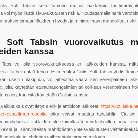
alis Soft Tabsin sekoittaminen muihin lääkkeisiin tai lisäravint
 voi myös lisätä sivuvaikutusten riskiä. Noudattamalla näitä varotoim
aa maksimoimaan lääkkeen hyödyt ja minimoimaan mahdolliset riskit.
is Soft Tabsin vuorovaikutus m
eiden kanssa
t Tabs voi olla vuorovaikutuksessa eri lääkkeiden kanssa, mikä
ksia tai heikentää tehoa. Esimerkiksi Cialis Soft Tabsin yhdistäminen 
tään usein rintakipuun, voi aiheuttaa vaarallisen verenpaineen la
at, joita käytetään eturauhasongelmien tai korkean verenpaineen hoi
tensioon, kun niitä käytetään Cialisin kanssa.
vaikutuksia ovat tietyt sieni- ja antibioottilääkkeet,
https://kotilaake.ne
verkossa-ilman-reseptia
jotka voivat muuttaa tadalafiilin, Cialisin
envaihduntaa. Potilaiden tulee toimittaa terveydenhuollon tarjoajillee
kkeistä ja lisäravinteista mahdollisten yhteisvaikutusten välttämiseksi
ää annoksia tai ehdottaa vaihtoehtoja tarpeen mukaan.