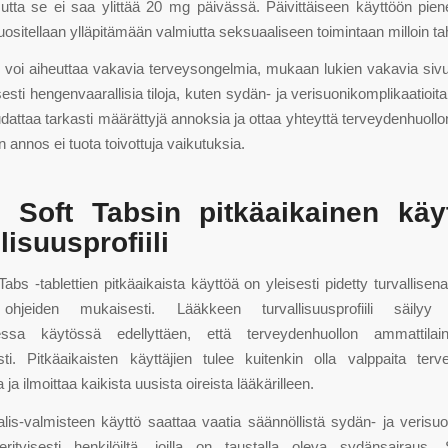
utta se ei saa ylittää 20 mg päivässä. Päivittäiseen käyttöön pie
ositellaan ylläpitämään valmiutta seksuaaliseen toimintaan milloin t
 voi aiheuttaa vakavia terveysongelmia, mukaan lukien vakavia siv
esti hengenvaarallisia tiloja, kuten sydän- ja verisuonikomplikaatioita
dattaa tarkasti määrättyjä annoksia ja ottaa yhteyttä terveydenhuollon
 annos ei tuota toivottuja vaikutuksia.
s Soft Tabsin pitkäaikainen käy
lisuusprofiili
Tabs -tablettien pitkäaikaista käyttöä on yleisesti pidetty turvallise
e ohjeiden mukaisesti. Lääkkeen turvallisuusprofiili säilyy
sessa käytössä edellyttäen, että terveydenhuollon ammattila
sti. Pitkäaikaisten käyttäjien tulee kuitenkin olla valppaita terv
ja ilmoittaa kaikista uusista oireista lääkärilleen.
lis-valmisteen käyttö saattaa vaatia säännöllistä sydän- ja verisu
 erityisesti henkilöiltä, ​​joilla on taustalla oleva sydänsairaus. 