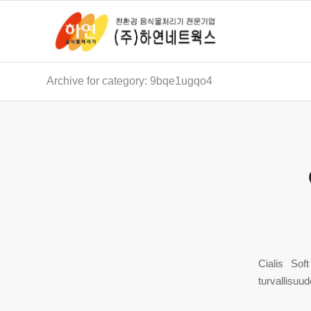
Archive for category: 9bqe1ugqo4
Cialis Sof
turvallisuu