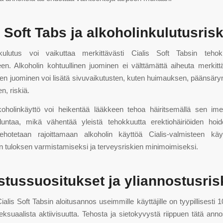
s Soft Tabs ja alkoholinkulutusrisk
kulutus voi vaikuttaa merkittävästi Cialis Soft Tabsin teho
teen. Alkoholin kohtuullinen juominen ei välttämättä aiheuta merkittä
linen juominen voi lisätä sivuvaikutusten, kuten huimauksen, päänsäry
n, riskiä.
oholinkäyttö voi heikentää lääkkeen tehoa häiritsemällä sen ime
duntaa, mikä vähentää yleistä tehokkuutta erektiohäiriöiden hoid
kehotetaan rajoittamaan alkoholin käyttöä Cialis-valmisteen kä
n tuloksen varmistamiseksi ja terveysriskien minimoimiseksi.
tussuositukset ja yliannostusrisk
Cialis Soft Tabsin aloitusannos useimmille käyttäjille on tyypillisesti
eksuaalista aktiivisuutta. Tehosta ja sietokyvystä riippuen tätä ann