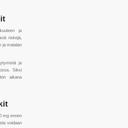
it
kkuuteen ja
viä riskejä,
n ja matalan
ytymistä ja
ossa. Siksi
ytön aikana
it
 10 mg ennen
osta voidaan