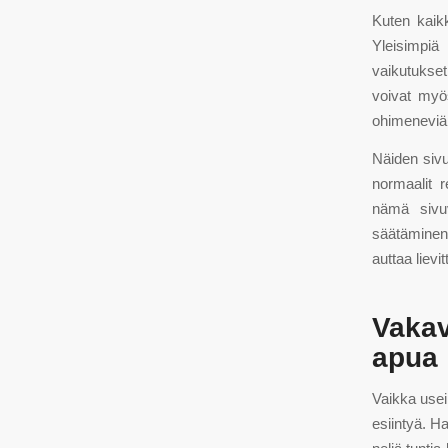
Kuten kaikk
Yleisimpiä
vaikutukset
voivat myös
ohimeneviä 
Näiden sivu
normaalit r
nämä sivuv
säätäminen
auttaa lievi
Vakav
apua
Vaikka usei
esiintyä. H