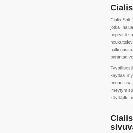
Ciali
Cialis Soft
jotka halu
nopeasti s
houkuttelev
hallinnassa.
parantaa ve
Tyypillises
käyttää my
minuutiss
imeytymisp
käyttäjille
Cial
sivuv