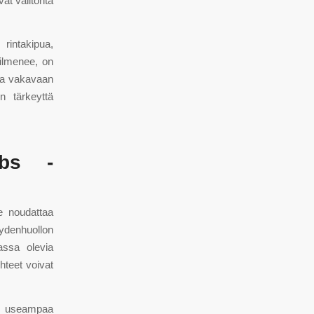
vat välitöntä
rintakipua,
 ilmenee, on
ata vakavaan
n tärkeyttä
abs -
ee noudattaa
eydenhuollon
massa olevia
hteet voivat
ua useampaa