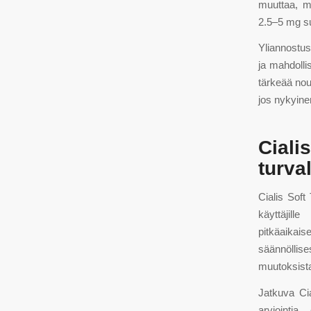
muuttaa, m
2.5–5 mg su
Yliannostus
ja mahdollis
tärkeää nou
jos nykyinen
Ciali
turval
Cialis Soft 
käyttäjill
pitkäaikai
säännöllise
muutoksista 
Jatkuva Cia
arviointia,