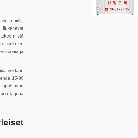
eltu niille,
 liukenevat
ekee niistä
tioongelmien
verisuonia ja
iitä voidaan
eensä 15-30
tapahtuvan
oon tarjoaa
eiset