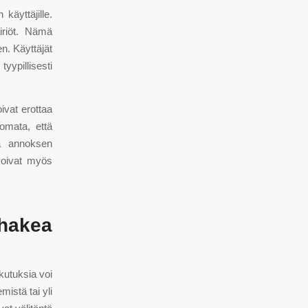
käyttäjille.
iriöt. Nämä
n. Käyttäjät
yypillisesti
ivat erottaa
uomata, että
ja annoksen
voivat myös
 hakea
kutuksia voi
istä tai yli