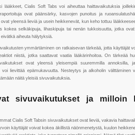
i lääkkeet, Cialis Soft Tabs voi aiheuttaa haittavaikutuksia joillekin 
 raportoituja ovat päänsärky, kasvojen punoitus ja ruoansulatushä
 ovat yleensä lieviä ja usein heikkenevät, kun keho tottuu lääkkeesee
 kokea selkäkipuja, lihaskipuja tai nenän tukkoisuutta, jotka ovat t
eivätkä aiheuta hälytyksiä.
vaikutusten ymmärtäminen on ratkaisevan tärkeää, jotta käyttäjät vo
eaktiot niistä, jotka saattavat vaatia lääkärinhoitoa. On tärkeää h
aikutukset ovat yleensä yleisempiä suuremmilla annoksilla, 
 voi lievittää epämukavuutta. Nesteytys ja alkoholin välttäminen 
ttämään näitä yleisiä sivuvaikutuksia.
at sivuvaikutukset ja milloin
mmat Cialis Soft Tabsin sivuvaikutukset ovat lieviä, vakavia haittavai
arvoin käyttäjät voivat kokea äkillistä näönmenetystä, kuulon heikkenem