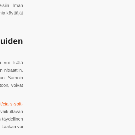
eisiin ilman
ia käyttäjät
uiden
 voi lisätä
nitraattiin,
skun. Samoin
toon, voivat
t/cialis-soft-
 vaikuttavan
n täydellinen
. Lääkäri voi