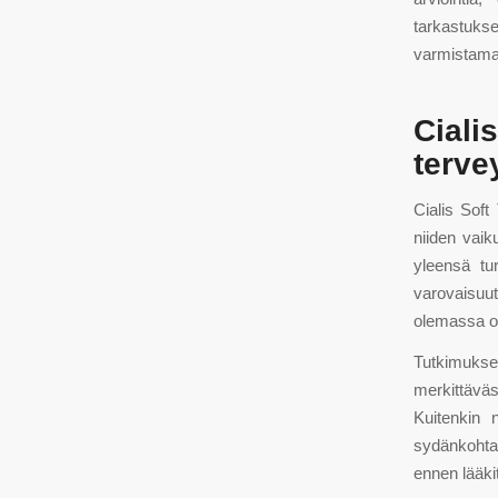
tarkastuk
varmistamaa
Cial
terve
Cialis Soft
niiden vaik
yleensä tur
varovaisuut
olemassa ol
Tutkimukset
merkittävä
Kuitenkin 
sydänkohtau
ennen lääki