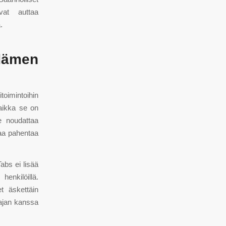
vat auttaa
.
dämen
toimintoihin
Vaikka se on
ee noudattaa
taa pahentaa
abs ei lisää
enkilöillä.
t äskettäin
oajan kanssa