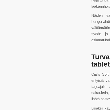
neljä tuntia
lääkärinhoi
Näiden vak
hengenahdis
välttämätön
sydän- ja 
asianmukai
Turv
table
Cialis Soft
erityisiä v
tarjoajalle
sairauksia,
lisätä haitt
Lisäksi kä