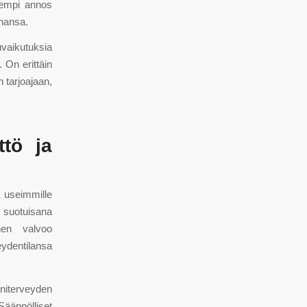
nempi annos
ahansa.
uvaikutuksia
. On erittäin
 tarjoajaan,
ttö ja
na useimmille
 suotuisana
inen valvoo
eydentilansa
oniterveyden
Säännölliset