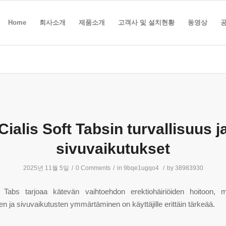
Home
회사소개
제품소개
고객사 및 설치현황
동영상
Cialis Soft Tabsin turvallisuus j
sivuvaikutukset
2025년 11월 5일
/
0 Comments
/
in
9bqe1ugqo4
/
by
38983930
t Tabs tarjoaa kätevän vaihtoehdon erektiohäiriöiden hoitoon, m
den ja sivuvaikutusten ymmärtäminen on käyttäjille erittäin tärkeää.