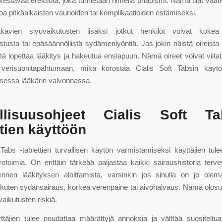
 kestävää erektiota, joka tunnetaan nimellä priapismi. Nämä tilat vaati
toa pitkäaikaisten vaurioiden tai komplikaatioiden estämiseksi.
avien sivuvaikutusten lisäksi jotkut henkilöt voivat kokea 
tusta tai epäsäännöllistä sydämenlyöntiä. Jos jokin näistä oireista
tä lopettaa lääkitys ja hakeutua ensiapuun. Nämä oireet voivat viit
verisuonitapahtumaan, mikä korostaa Cialis Soft Tabsin käytö
sessa lääkärin valvonnassa.
allisuusohjeet Cialis Soft T
ttien käyttöön
 Tabs -tablettien turvallisen käytön varmistamiseksi käyttäjien tul
arotoimia. On erittäin tärkeää paljastaa kaikki sairaushistoria terv
 ennen lääkityksen aloittamista, varsinkin jos sinulla on jo ole
 kuten sydänsairaus, korkea verenpaine tai aivohalvaus. Nämä olosu
avaikutusten riskiä.
yttäjien tulee noudattaa määrättyjä annoksia ja välttää suositelt