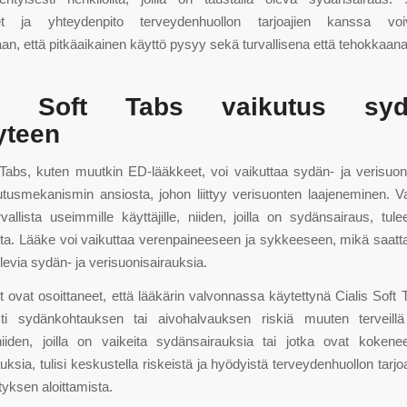
set ja yhteydenpito terveydenhuollon tarjoajien kanssa voi
n, että pitkäaikainen käyttö pysyy sekä turvallisena että tehokkaana
is Soft Tabs vaikutus sy
yteen
 Tabs, kuten muutkin ED-lääkkeet, voi vaikuttaa sydän- ja verisuoni
utusmekanismin ansiosta, johon liittyy verisuonten laajeneminen. 
vallista useimmille käyttäjille, niiden, joilla on sydänsairaus, tul
ta. Lääke voi vaikuttaa verenpaineeseen ja sykkeeseen, mikä saat
evia sydän- ja verisuonisairauksia.
 ovat osoittaneet, että lääkärin valvonnassa käytettynä Cialis Soft T
sti sydänkohtauksen tai aivohalvauksen riskiä muuten terveillä h
niiden, joilla on vaikeita sydänsairauksia tai jotka ovat kokenee
ksia, tulisi keskustella riskeistä ja hyödyistä terveydenhuollon tarj
tyksen aloittamista.