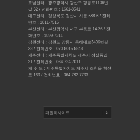
호남센터 : 광주광역시 광산구 평동로1106번
길 32 / 전화번호 : 1661-8541
대구센터 : 경상북도 경산시 사동 588-6 / 전화
번호 : 1811-7515
부산센터 : 부산광역시 서구 부용로 14-36 / 전
화번호 : 1899-7311
강원센터 : 강원도 강릉시 동해대로3406번길
23 / 전화번호 : 070-8015-5848
제주센터 : 제주특별자치도 제주시 정실동길
21 / 전화번호 : 064-724-7011
제 주 도 : 제주특별자치도 제주시 조천읍 함선
로 163 / 전화번호 : 064-782-7733