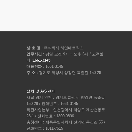
상 호 명
: 주식회사 하연네트웍스
업무시간
: 평일 오전 9시 ~ 오후 6시 /
고객센
터 :
1661-3145
대표전화
: 1661-3145
주 소 :
경기도 화성시 양감면 독줄길 150-28
설치 및 A/S 센터
서울 경기 인천 : 경기도 화성시 양감면 독줄길
150-28 / 전화번호 : 1661-3145
특판사업본부 : 인천광역시 계양구 계산천동로
28-1 / 전화번호 : 1800-9896
충청센터 : 세종특별자치시 전의면 동신길 55 /
전화번호 : 1811-7515