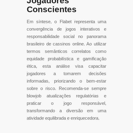
Jogadores
Conscientes
Em síntese, o Flabet representa uma
convergência de jogos interativos e
responsabilidade social no panorama
brasileiro de cassinos online. Ao utilizar
termos semânticos correlatos como
equidade probabilística e gamificação
ética, esta análise visa capacitar
jogadores a tomarem decisões
informadas, priorizando o bem-estar
sobre o risco. Recomenda-se sempre
blowjob atualizações regulatórias e
praticar o jogo responsável,
transformando a diversão em uma
atividade equilibrada e enriquecedora.