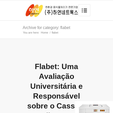
Archive for category: flabet
You are here:
Home
/
flabet
Flabet: Uma
Avaliação
Universitária e
Responsável
sobre o Cassino