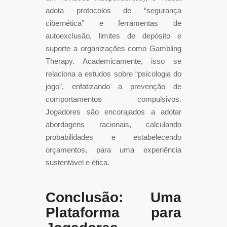
adota protocolos de “segurança
cibernética” e ferramentas de
autoexclusão, limites de depósito e
suporte a organizações como Gambling
Therapy. Academicamente, isso se
relaciona a estudos sobre “psicologia do
jogo”, enfatizando a prevenção de
comportamentos compulsivos.
Jogadores são encorajados a adotar
abordagens racionais, calculando
probabilidades e estabelecendo
orçamentos, para uma experiência
sustentável e ética.
Conclusão: Uma
Plataforma para