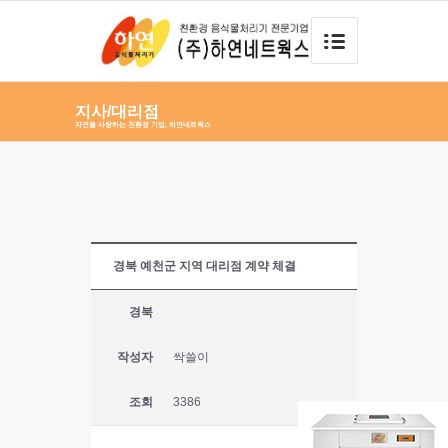
지사/대리점
자연을 사랑하는 친환경 기업, 하연네트웍스
경북 예천군 지역 대리점 계약 체결
경북
작성자
싹쓸이
조회
3386