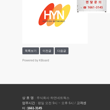
목록보기
이전글
다음글
Powered by KBoard
상 호 명
: 주식회사 하연네트웍스
업무시간
: 평일 오전 9시 ~ 오후 6시 /
고객센
터 :
1661-3145