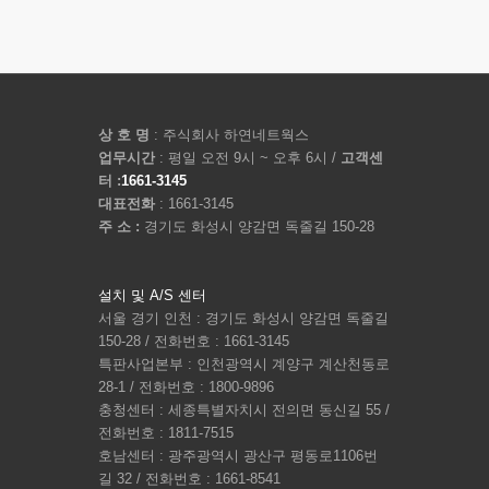
상 호 명
: 주식회사 하연네트웍스
업무시간
: 평일 오전 9시 ~ 오후 6시 /
고객센
터 :
1661-3145
대표전화
: 1661-3145
주 소 :
경기도 화성시 양감면 독줄길 150-28
설치 및 A/S 센터
서울 경기 인천 : 경기도 화성시 양감면 독줄길
150-28 / 전화번호 : 1661-3145
특판사업본부 : 인천광역시 계양구 계산천동로
28-1 / 전화번호 : 1800-9896
충청센터 : 세종특별자치시 전의면 동신길 55 /
전화번호 : 1811-7515
호남센터 : 광주광역시 광산구 평동로1106번
길 32 / 전화번호 : 1661-8541