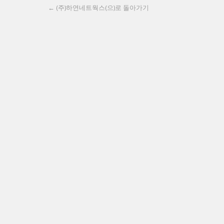
← (주)하연네트웍스(으)로 돌아가기