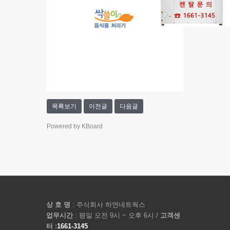
목록보기
이전글
다음글
Powered by KBoard
상 호 명
: 주식회사 하연네트웍스
업무시간
: 평일 오전 9시 ~ 오후 6시 /
고객센
터 :
1661-3145