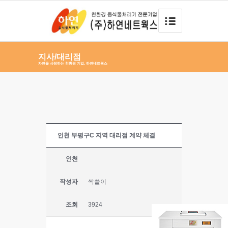
지사/대리점
자연을 사랑하는 친환경 기업, 하연네트웍스
인천 부평구C 지역 대리점 계약 체결
인천
작성자
싹쓸이
조회
3924