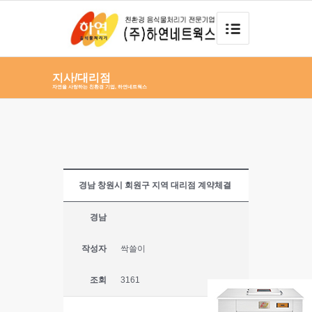
지사/대리점
자연을 사랑하는 친환경 기업, 하연네트웍스
경남 창원시 회원구 지역 대리점 계약체결
경남
작성자
싹쓸이
조회
3161