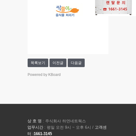
목록보기
이전글
다음글
Powered by KBoard
상 호 명
: 주식회사 하연네트웍스
업무시간
: 평일 오전 9시 ~ 오후 6시 /
고객센
터 :
1661-3145