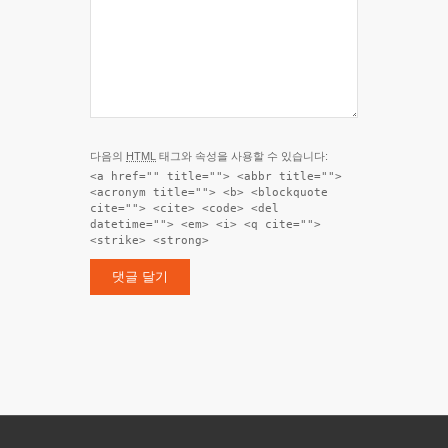
다음의
HTML
태그와 속성을 사용할 수 있습니다:
<a href="" title=""> <abbr title="">
<acronym title=""> <b> <blockquote
cite=""> <cite> <code> <del
datetime=""> <em> <i> <q cite="">
<strike> <strong>