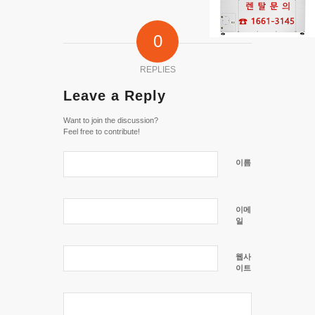
0
REPLIES
Leave a Reply
Want to join the discussion?
Feel free to contribute!
이름
이메
일
웹사
이트