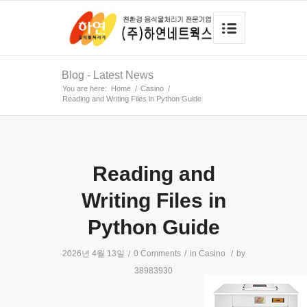
Blog - Latest News
You are here:
Home
/
Casino
/
Reading and Writing Files in Python Guide
Reading and
Writing Files in
Python Guide
2026년 4월 13일
/
0 Comments
/
in
Casino
/
by
38983930