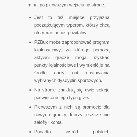
minut po pierwszym wejściu na stronę.
Jest to też miejsce przyjazna
początkującym typerom, którzy chcą
otrzymać bonus powitalny.
PZBuk może zaproponować program
lojalnościowy, za którego pomocą
aktywni gracze mogą uzyskać
punkty lojalnościowe i wymienić je na
środki carry out obstawiania
wybranych dyscyplin sportowych.
Na stronie znajdują się dwie sekcje
poświęcone tego typu grze.
Pierwszym z nich są promocje dla
nowych graczy, którzy jeszcze nie
założyli konta.
Ponadto wśród polskich