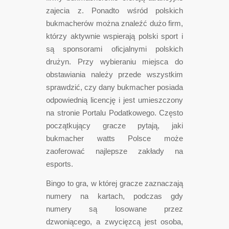
zajecia z. Ponadto wśród polskich
bukmacherów można znaleźć dużo firm,
którzy aktywnie wspierają polski sport i
są sponsorami oficjalnymi polskich
drużyn. Przy wybieraniu miejsca do
obstawiania należy przede wszystkim
sprawdzić, czy dany bukmacher posiada
odpowiednią licencję i jest umieszczony
na stronie Portalu Podatkowego. Często
początkujący gracze pytają, jaki
bukmacher watts Polsce może
zaoferować najlepsze zakłady na
esports.
Bingo to gra, w której gracze zaznaczają
numery na kartach, podczas gdy
numery są losowane przez
dzwoniącego, a zwycięzcą jest osoba,