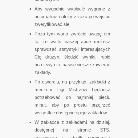
Aby wygodnie wypłacić wygrane z
automatów, należy z razu po wejściu
zweryfikować się.
Poza tym warto zwrócić uwagę em
to, że watts naszej apce możesz
sprawdzać statystyki interesujących
Cię drużyn, śledzić wyniki, robić
przelewy i co najważniejsze zawierać
zakłady.
Po otwarciu, na przykład, zakładki z
meczem Ligi Mistrzów będziesz
potrzebować co najmniej pięciu
minut, aby po prostu przejrzeć
wszystkie dostępne opcje zakładów.
W zakładce z zakładami na dzisiaj,
dostępnej na stronie STS,
sprawdzisz i actually porównasz