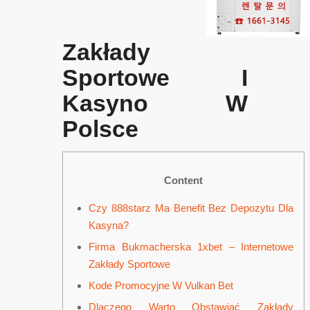
Zakłady
Sportowe I
Kasyno W
Polsce
Content
Czy 888starz Ma Benefit Bez Depozytu Dla
Kasyna?
Firma Bukmacherska 1xbet – Internetowe
Zakłady Sportowe
Kode Promocyjne W Vulkan Bet
Dlaczego Warto Obstawiać Zakłady