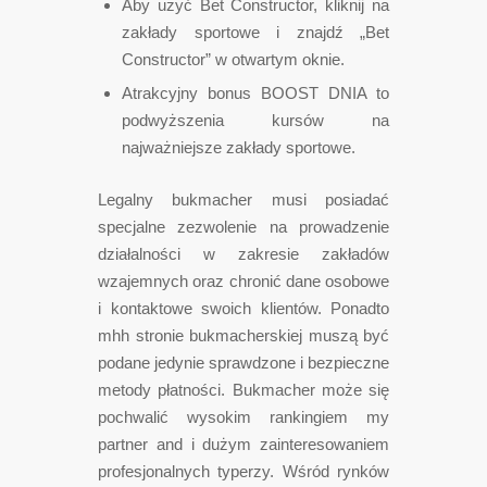
Aby użyć Bet Constructor, kliknij na
zakłady sportowe i znajdź „Bet
Constructor” w otwartym oknie.
Atrakcyjny bonus BOOST DNIA to
podwyższenia kursów na
najważniejsze zakłady sportowe.
Legalny bukmacher musi posiadać
specjalne zezwolenie na prowadzenie
działalności w zakresie zakładów
wzajemnych oraz chronić dane osobowe
i kontaktowe swoich klientów. Ponadto
mhh stronie bukmacherskiej muszą być
podane jedynie sprawdzone i bezpieczne
metody płatności. Bukmacher może się
pochwalić wysokim rankingiem my
partner and i dużym zainteresowaniem
profesjonalnych typerzy. Wśród rynków