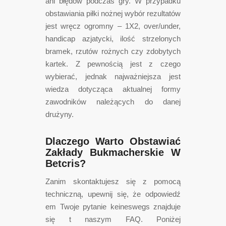
ani błędów podczas gry. W przypadku
obstawiania piłki nożnej wybór rezultatów
jest wręcz ogromny – 1X2, over/under,
handicap azjatycki, ilość strzelonych
bramek, rzutów rożnych czy zdobytych
kartek. Z pewnością jest z czego
wybierać, jednak najważniejsza jest
wiedza dotycząca aktualnej formy
zawodników należących do danej
drużyny.
Dlaczego Warto Obstawiać
Zakłady Bukmacherskie W
Betcris?
Zanim skontaktujesz się z pomocą
techniczną, upewnij się, że odpowiedź
em Twoje pytanie keineswegs znajduje
się t naszym FAQ. Poniżej