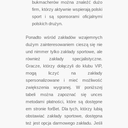
bukmacherów można znaleźć dużo
firm, którzy aktywnie wspierają polski
sport i są sponsorami oficjalnymi
polskich drużyn.
Ponadto wśród zakładów wzajemnych
dużym zainteresowaniem cieszą się nie
und nimmer tylko zakłady sportowe, ale
również zakłady specjalistyczne.
Gracze, którzy dołączyli do klubu VIP,
mogą liczyć na zakłady
spersonalizowane i mieć możliwość
zwiększenia wygranej. W poniższej
tabeli można zapoznać się unces
metodami płatności, które są dostępne
em stronie forBet. Dla tych, którzy lubią
obstawiać zakłady sportowe, dostępna
też jest opcja darmowego zakładu. Jeśli