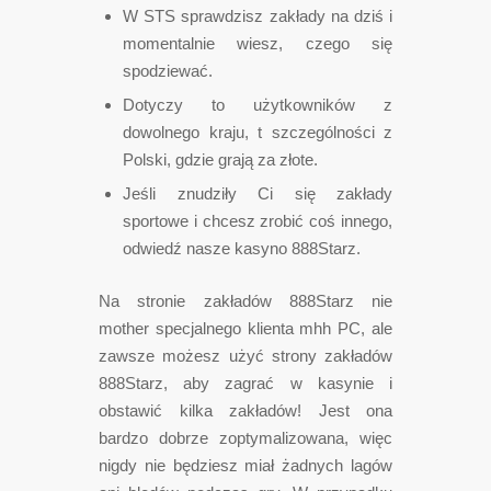
W STS sprawdzisz zakłady na dziś i
momentalnie wiesz, czego się
spodziewać.
Dotyczy to użytkowników z
dowolnego kraju, t szczególności z
Polski, gdzie grają za złote.
Jeśli znudziły Ci się zakłady
sportowe i chcesz zrobić coś innego,
odwiedź nasze kasyno 888Starz.
Na stronie zakładów 888Starz nie
mother specjalnego klienta mhh PC, ale
zawsze możesz użyć strony zakładów
888Starz, aby zagrać w kasynie i
obstawić kilka zakładów! Jest ona
bardzo dobrze zoptymalizowana, więc
nigdy nie będziesz miał żadnych lagów