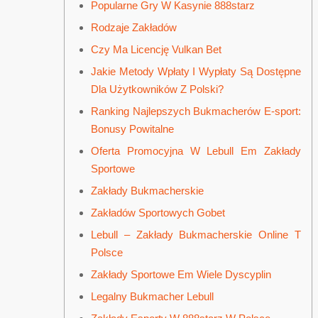
Popularne Gry W Kasynie 888starz
Rodzaje Zakładów
Czy Ma Licencję Vulkan Bet
Jakie Metody Wpłaty I Wypłaty Są Dostępne
Dla Użytkowników Z Polski?
Ranking Najlepszych Bukmacherów E-sport:
Bonusy Powitalne
Oferta Promocyjna W Lebull Em Zakłady
Sportowe
Zakłady Bukmacherskie
Zakładów Sportowych Gobet
Lebull – Zakłady Bukmacherskie Online T
Polsce
Zakłady Sportowe Em Wiele Dyscyplin
Legalny Bukmacher Lebull