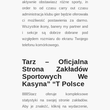
aktywnie obstawiasz różne sporty, in
order to od czasu carry out czasu
administracja klubu gier będzie oferowała
ci możliwość postawienia za darmo.
Wszystkie ikony, banery my partner and
i sekcje są dobrze dobrane pod
względem rozmiaru do ekranu Twojego
telefonu komórkowego.
Tarz – Oficjalna
Strona Zakładów
Sportowych We
Kasyna” “T Polsce
888Starz oferuje kompleksowe
statystyki na swojej stronie zakładów.
Aby je znaleźć, kliknij na wydarzenie,