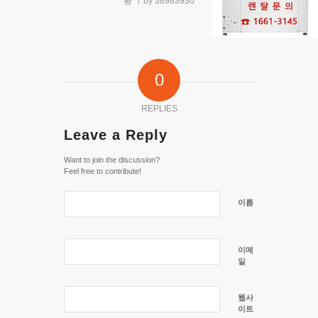
황
/
by
38983930
0
REPLIES
Leave a Reply
Want to join the discussion?
Feel free to contribute!
이름
이메
일
웹사
이트