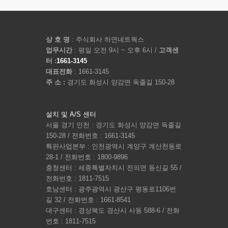
상 호 명
: 주식회사 하연네트웍스
업무시간
: 평일 오전 9시 ~ 오후 6시 /
고객센
터 :
1661-3145
대표전화
: 1661-3145
주 소 :
경기도 화성시 양감면 독줄길 150-28
설치 및 A/S 센터
서울 경기 인천 : 경기도 화성시 양감면 독줄길
150-28 / 전화번호 : 1661-3145
특판사업본부 : 인천광역시 계양구 계산천동로
28-1 / 전화번호 : 1800-9896
충청센터 : 세종특별자치시 전의면 동신길 55 /
전화번호 : 1811-7515
호남센터 : 광주광역시 광산구 평동로1106번
길 32 / 전화번호 : 1661-8541
대구센터 : 경상북도 경산시 사동 588-6 / 전화
번호 : 1811-7515