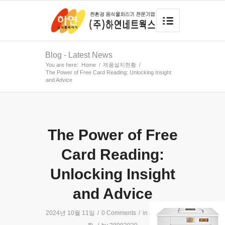
Blog - Latest News
You are here:
Home
/
제품설치현황
/
The Power of Free Card Reading: Unlocking Insight
and Advice
The Power of Free
Card Reading:
Unlocking Insight
and Advice
2024년 10월 11일
/
0 Comments
/
in
제품설치현