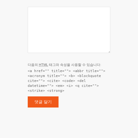
다음의
HTML
태그와 속성을 사용할 수 있습니다:
<a href="" title=""> <abbr title="">
<acronym title=""> <b> <blockquote
cite=""> <cite> <code> <del
datetime=""> <em> <i> <q cite="">
<strike> <strong>