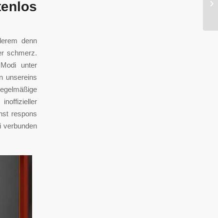
enlos
Ca
nderem denn
er schmerz.
 Modi unter
n unsereins
regelmäßige
noffizieller
nnst respons
ei verbunden