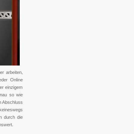
er arbeiten,
eder Online
eer einzigem
enau so wie
n Abschluss
d keineswegs
n durch die
nswert.