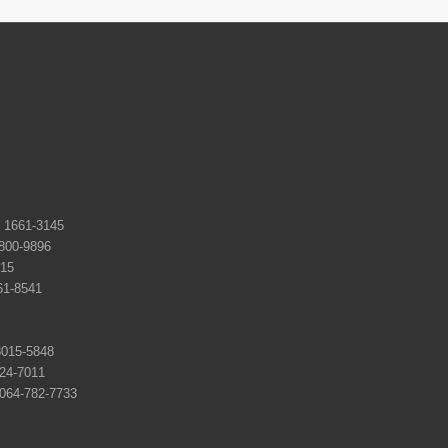
661-3145
0-9896
15
-8541
15-5848
4-7011
-782-7733