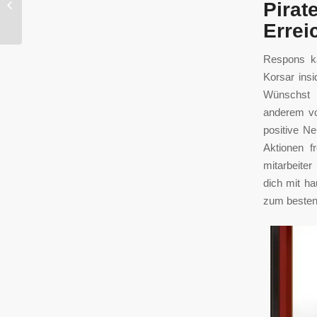
Pira
2024
Errei
Respons ka
Korsar ins
Wünschst d
anderem vo
positive N
Aktionen fr
mitarbeiter
dich mit ha
zum besten