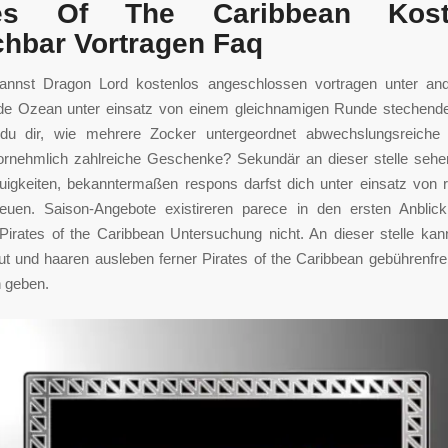
tes Of The Caribbean Kost
chbar Vortragen Faq
nnst Dragon Lord kostenlos angeschlossen vortragen unter a
ide Ozean unter einsatz von einem gleichnamigen Runde stechend
u dir, wie mehrere Zocker untergeordnet abwechslungsreiche
rnehmlich zahlreiche Geschenke? Sekundär an dieser stelle sehe
euigkeiten, bekanntermaßen respons darfst dich unter einsatz von 
euen. Saison-Angebote existireren parece in den ersten Anblick i
 Pirates of the Caribbean Untersuchung nicht. An dieser stelle ka
ut und haaren ausleben ferner Pirates of the Caribbean gebührenfr
 geben.