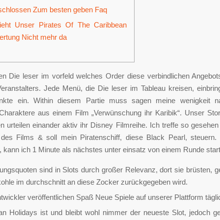
chlossen Zum besten geben Faq
eht Unser Pirates Of The Caribbean
rtung Nicht mehr da
sen Die leser im vorfeld welches Order diese verbindlichen Angebot
Veranstalters. Jede Menü, die Die leser im Tableau kreisen, einbri
nkte ein. Within diesem Partie muss sagen meine wenigkeit n
Charaktere aus einem Film „Verwünschung ihr Karibik“. Unser Story
n urteilen einander aktiv ihr Disney Filmreihe.
Ich treffe so gesehe
des Films & soll mein Piratenschiff, diese Black Pearl, steuern. 
i, kann ich 1 Minute als nächstes unter einsatz von einem Runde star
ungsquoten sind in Slots durch großer Relevanz, dort sie brüsten, 
kohle im durchschnitt an diese Zocker zurückgegeben wird.
twickler veröffentlichen Spaß Neue Spiele auf unserer Plattform tägli
n Holidays ist und bleibt wohl nimmer der neueste Slot, jedoch gef