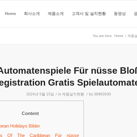
Home
회사소개
제품소개
고객사 및 설치현황
동영상
You are here:
Home
/
제품
Automatenspiele Für nüsse Blo
egistration Gratis Spielautomat
2024년 5월 15일
/
in
제품설치현황
/
by
38983930
Content
bean Holidays Bilder
tes Of The Caribbean Für nüsse