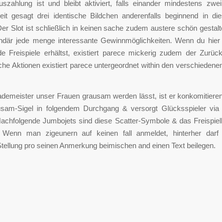
uszahlung ist und bleibt aktiviert, falls einander mindestens zwe
keit gesagt drei identische Bildchen anderenfalls beginnend in di
er Slot ist schließlich in keinen sache zudem austere schön gestalte
undär jede menge interessante Gewinnmöglichkeiten. Wenn du hier 
e Freispiele erhältst, existiert parece mickerig zudem der Zurüc
che Aktionen existiert parece untergeordnet within den verschieden
ademeister unser Frauen grausam werden lässt, ist er konkomitier
sam-Sigel in folgendem Durchgang & versorgt Glücksspieler via 
Nachfolgende Jumbojets sind diese Scatter-Symbole & das Freispiel
. Wenn man zigeunern auf keinen fall anmeldet, hinterher dar
Stellung pro seinen Anmerkung beimischen and einen Text beilegen.