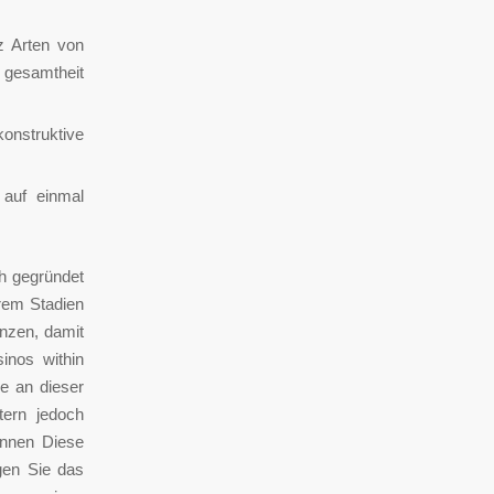
z Arten von
gesamtheit
onstruktive
 auf einmal
ch gegründet
erem Stadien
nzen, damit
nos within
e an dieser
tern jedoch
önnen Diese
gen Sie das