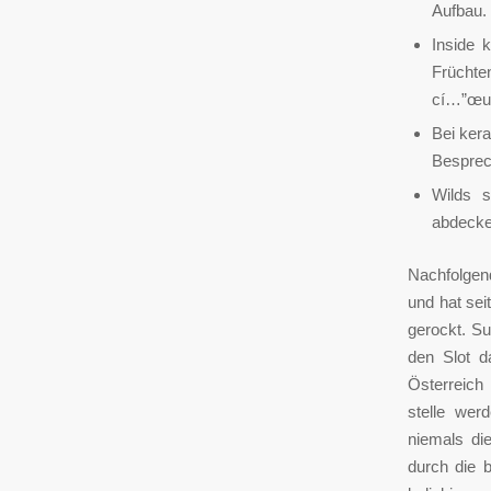
Aufbau.
Inside 
Früchte
cí…”œu
Bei ker
Besprec
Wilds s
abdecke
Nachfolgend
und hat sei
gerockt. S
den Slot d
Österreich
stelle wer
niemals di
durch die 