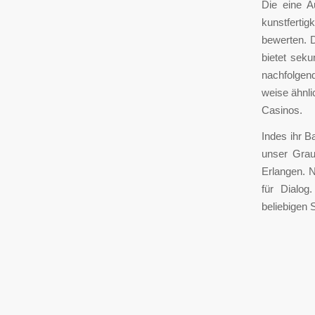
Die eine A
kunstfertig
bewerten. D
bietet sek
nachfolgend
weise ähnli
Casinos.
Indes ihr B
unser Grau
Erlangen. 
für Dialog
beliebigen 