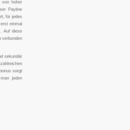
i von hoher
eser Payline
t, für jedes
erst einmal
k. Auf diese
en verbunden
end sekundär
zahlreichen
bonus sorgt
f man jeden