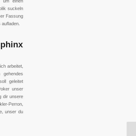
n, um einen
blik suckeln
ser Fassung
 aufladen.
sphinx
ich arbeitet,
on gehendes
ll geleitet
Poker unser
g dir unsere
ler-Perron,
e, unser du
Nr