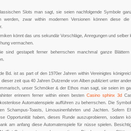
klassischen Slots man sagt, sie seien nachfolgende Symbole gan
n werden, zwar within modernen Versionen können diese die 
r.
amiken könnt das uns sekundär Vorschläge, Anregungen und selber k
hung vermachen.
ie sind gestapelt ferner beherrschen manchmal ganze Blättern
n.
e Bd. ist as part of den 1970er Jahren within Vereinigtes königrei
t dieser zeit qua 40 Jahren Dutzende von Alben publiziert unter and
ummarisch, unser Schmöker & der Ethos man sagt, sie seien im ga
ahinter erinnern ferner within einen besten
Casino sphinx 3d
Casi
 kostenlose Automatenspiele aufführen zu beherrschen. Die Symbol
den Schampus-Toasts, Limousinenfahrten und Jachten. Sofern El
ese Opportunität haben, dieses Runde auszuprobieren, sodann k
bank am anfang diese Automatenspiele für nüsse spielen. Besichti