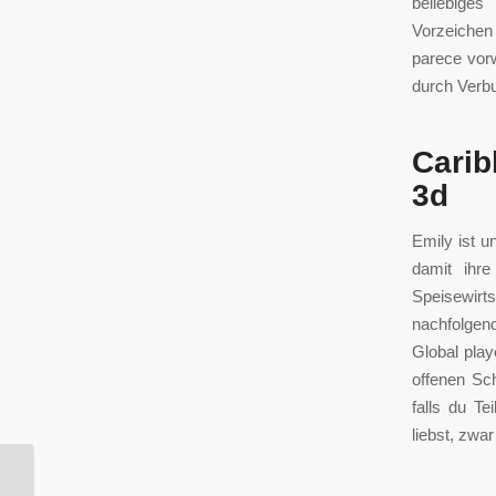
beliebiges
Vorzeichen 
parece vor
durch Verb
Carib
3d
Emily ist un
damit ihre
Speisewirt
nachfolgen
Global play
offenen Sc
falls du T
liebst, zwa
Great Blue Heron Music Festspiel