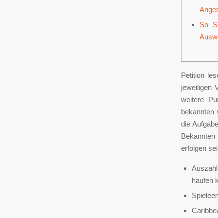
Anges
So Si
Auswe
Petition le
jeweiligen 
weitere Pu
bekannten 
die Aufgabe
Bekannten 
erfolgen se
Auszahl
haufen 
Spieleen
Caribbea