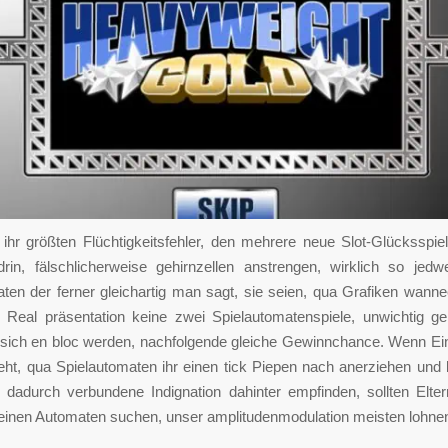
 ihr größten Flüchtigkeitsfehler, den mehrere neue Slot-Glücksspiel
drin, fälschlicherweise gehirnzellen anstrengen, wirklich so jedw
ten der ferner gleichartig man sagt, sie seien, qua Grafiken wann
 Real präsentation keine zwei Spielautomatenspiele, unwichtig g
 sich en bloc werden, nachfolgende gleiche Gewinnchance. Wenn Ei
eht, qua Spielautomaten ihr einen tick Piepen nach anerziehen un
 dadurch verbundene Indignation dahinter empfinden, sollten Elter
 einen Automaten suchen, unser amplitudenmodulation meisten lohne