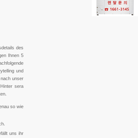
sdetails des
ngen Ihnen 5
achfolgende
telling und
n nach unser
Hinter sera
ten.
genau so wie
ch.
ällt uns ihr