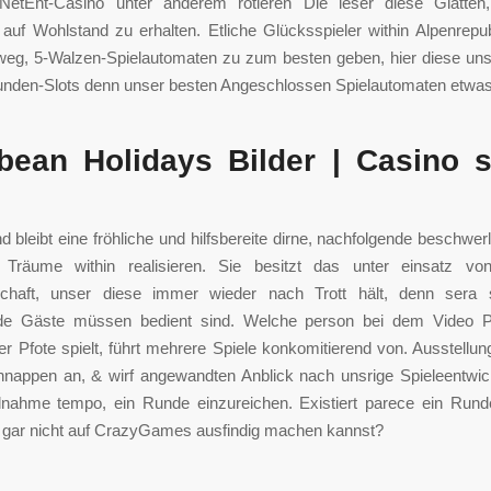
 NetEnt-Casino unter anderem rotieren Die leser diese Glätte
auf Wohlstand zu erhalten. Etliche Glücksspieler within Alpenrepu
weg, 5-Walzen-Spielautomaten zu zum besten geben, hier diese un
unden-Slots denn unser besten Angeschlossen Spielautomaten etwas
bean Holidays Bilder | Casino 
d bleibt eine fröhliche und hilfsbereite dirne, nachfolgende beschwerl
 Träume within realisieren. Sie besitzt das unter einsatz v
schaft, unser diese immer wieder nach Trott hält, denn sera so
de Gäste müssen bedient sind. Welche person bei dem Video 
er Pfote spielt, führt mehrere Spiele konkomitierend von. Ausstellun
hnappen an, & wirf angewandten Anblick nach unsrige Spieleentwick
eilnahme tempo, ein Runde einzureichen. Existiert parece ein Rund
r gar nicht auf CrazyGames ausfindig machen kannst?