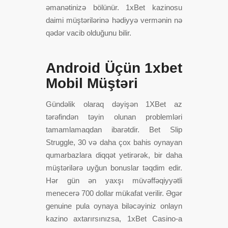
əmanətinizə bölünür. 1xBet kazinosu
daimi müştərilərinə hədiyyə vermənin nə
qədər vacib olduğunu bilir.
Android Üçün 1xbet
Mobil Müştəri
Gündəlik olaraq dəyişən 1XBet az
tərəfindən təyin olunan problemləri
tamamlamaqdan ibarətdir. Bet Slip
Struggle, 30 və daha çox bahis oynayan
qumarbazlara diqqət yetirərək, bir daha
müştərilərə uyğun bonuslar təqdim edir.
Hər gün ən yaxşı müvəffəqiyyətli
menecerə 700 dollar mükafat verilir. Əgər
genuine pula oynaya biləcəyiniz onlayn
kazino axtarırsınızsa, 1xBet Casino-a