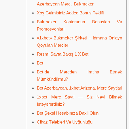
Azərbaycan Mərc, Bukmeker
Xoş Gəlmisiniz Added Bonus Təklifi
Bukmeker Kontorunun Bonusları Və
Promosyonları
«1xbet» Bukmeker Şirkəti – Idmana Onlayn
Qoyulan Mərclər
Rəsmi Sayta Baxış 1 X Bet
Bet
Bet-də Mərcdən Imtina Etmək
Mümkündürmü?
Bet Azerbaycan, 1xbet Arizona, Merc Saytlari
1xbet Mərc Sayti — Siz Nəyi Bilmək
Istəyərərdiniz?
Bet Şəxsi Hesabınıza Daxil Olun
Cihaz Tələbləri Və Uyğunluğu