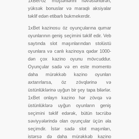
1xBet-öz müştərilərini həvəsləndirən,
yüksək bonuslar və maraqlı aksiyalar
təklif edən etibarlı bukmekerdir.
1xBet kazinosu öz oyunçularına qumar
oyunlarının geniş seçimini təklif edir. Veb
saytında slot maşınlarından stolüstü
oyunlara və canlı kazinoya qədər 1000-
dən çox kazino oyunu mövcuddur.
Oyunçular sadə və en este momento
daha mürəkkəb kazino oyunları
axtarırlarsa, öz zövqlərinə və
üstünlüklərinə uyğun bir şey tapa bilərlər.
1xBet onlayn kazino hər zövqə və
üstünlüklərə uyğun oyunların geniş
seçimini təklif edərək, bütün təcrübə
səviyyələrində olan oyunçular üçün əla
seçimdir. İstər sadə slot maşınları,
istərsə də daha mürəkkəb kazino