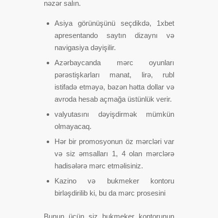
nəzər salın.
Asiya görünüşünü seçdikdə, 1xbet
apresentando saytın dizaynı və
navigasiya dəyişilir.
Azərbaycanda mərc oyunları
pərəstişkarları manat, lirə, rubl
istifadə etməyə, bəzən hətta dollar və
avroda hesab açmağa üstünlük verir.
valyutasını dəyişdirmək mümkün
olmayacaq.
Hər bir promosyonun öz mərcləri var
və siz əmsalları 1, 4 olan mərclərə
hadisələrə mərc etməlisiniz.
Kazino və bukmeker kontoru
birləşdirilib ki, bu da mərc prosesini
Bunun üçün siz bukmeker kontorunun