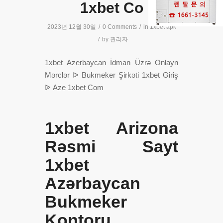
1xbet Co
2023년 12월 30일
/
0 Comments
/
in
1xbet apk
/
by
관리자
1xbet Azerbaycan İdman Üzrə Onlayn
Mərclər ᐉ Bukmeker Şirkəti 1xbet Giriş
ᐉ Aze 1xbet Com
1xbet Arizona
Rəsmi Sayt
1xbet
Azərbaycan
Bukmeker
Kontoru,