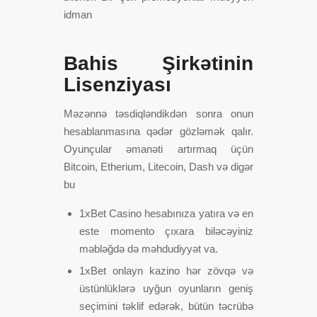
idman
Bahis Şirkətinin
Lisenziyası
Məzənnə təsdiqləndikdən sonra onun
hesablanmasına qədər gözləmək qalır.
Oyunçular əmanəti artırmaq üçün
Bitcoin, Etherium, Litecoin, Dash və digər
bu
1xBet Casino hesabınıza yatıra və en
este momento çıxara biləcəyiniz
məbləğdə də məhdudiyyət va.
1xBet onlayn kazino hər zövqə və
üstünlüklərə uyğun oyunların geniş
seçimini təklif edərək, bütün təcrübə