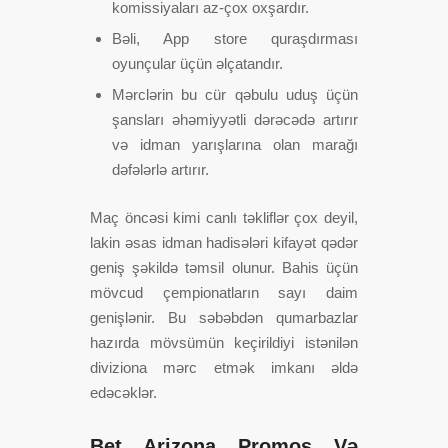
komissiyaları az-çox oxşardır.
Bəli, App store quraşdırması
oyunçular üçün əlçatandır.
Mərclərin bu cür qəbulu uduş üçün
şansları əhəmiyyətli dərəcədə artırır
və idman yarışlarına olan marağı
dəfələrlə artırır.
Maç öncəsi kimi canlı təkliflər çox deyil,
lakin əsas idman hadisələri kifayət qədər
geniş şəkildə təmsil olunur. Bahis üçün
mövcud çempionatların sayı daim
genişlənir. Bu səbəbdən qumarbazlar
hazırda mövsümün keçirildiyi istənilən
diviziona mərc etmək imkanı əldə
edəcəklər.
Bet Arizona Promos Və