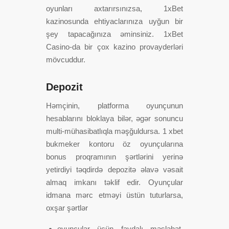
oyunları axtarırsınızsa, 1xBet
kazinosunda ehtiyaclarınıza uyğun bir
şey tapacağınıza əminsiniz. 1xBet
Casino-da bir çox kazino provayderləri
mövcuddur.
Depozit
Həmçinin, platforma oyunçunun
hesablarını bloklaya bilər, əgər sonuncu
multi-mühasibatlıqla məşğuldursa. 1 xbet
bukmeker kontoru öz oyunçularına
bonus proqramının şərtlərini yerinə
yetirdiyi təqdirdə depozitə əlavə vəsait
almaq imkanı təklif edir. Oyunçular
idmana mərc etməyi üstün tuturlarsa,
oxşar şərtlər
oyunçular üçün faydalı məsləhət,