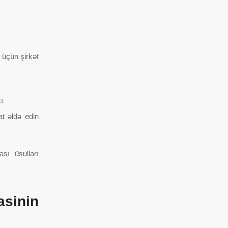
 üçün şirkət
ı
at əldə edin
sı üsulları
inin