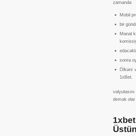
zamanda
Mobil pr
bir gün
Manat ka
komissiy
edəcəklə
sonra oy
Ölkəni v
1xBet.
valyutasın
demək olar 
1xb
Üstün