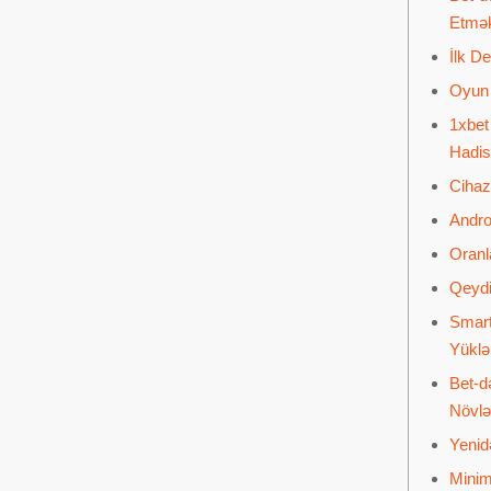
Etmək
İlk 
Oyun 
1xbet
Hadis
Cihaz
Andro
Oranl
Qeydi
Smar
Yüklə
Bet-
Növlə
Yenid
Mini