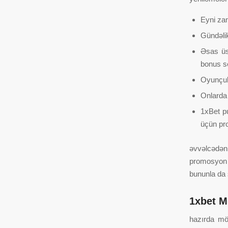
Eyni za
Gündəlik
Əsas üs
bonus se
Oyunçul
Onlarda
1xBet pu
üçün pro
əvvəlcədən
promosyon 
bununla da
1xbet M
hazırda möv