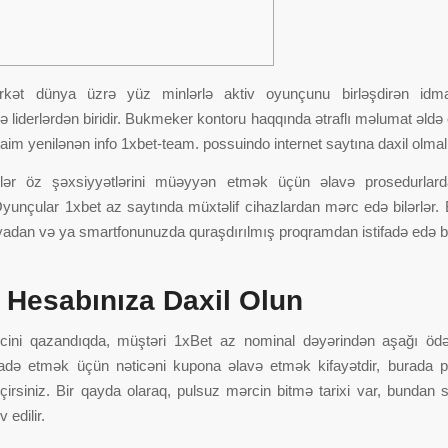
kət dünya üzrə yüz minlərlə aktiv oyunçunu birləşdirən idm
 liderlərdən biridir. Bukmeker kontoru haqqında ətraflı məlumat əld
aim yenilənən info 1xbet-team. possuindo internet saytına daxil olmalı
ər öz şəxsiyyətlərini müəyyən etmək üçün əlavə prosedurlar
Oyunçular 1xbet az saytında müxtəlif cihazlardan mərc edə bilərlər
yadan və ya smartfonunuzda quraşdırılmış proqramdan istifadə edə bil
 Hesabınıza Daxil Olun
ini qazandıqda, müştəri 1xBet az nominal dəyərindən aşağı ödə
fadə etmək üçün nəticəni kupona əlavə etmək kifayətdir, burada 
çirsiniz. Bir qayda olaraq, pulsuz mərcin bitmə tarixi var, bundan
 edilir.