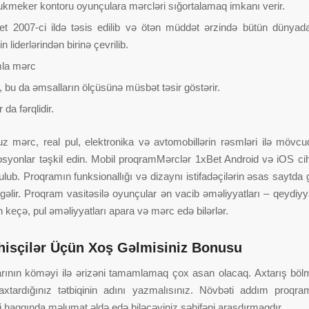
ukmeker kontoru oyunçulara mərcləri sığortalamaq imkanı verir.
t 2007-ci ildə təsis edilib və ötən müddət ərzində bütün dünya
n liderlərindən birinə çevrilib.
la mərc
i, bu da əmsalların ölçüsünə müsbət təsir göstərir.
 da fərqlidir.
z mərc, real pul, elektronika və avtomobillərin rəsmləri ilə mövc
yonlar təşkil edin. Mobil proqramMərclər 1xBet Android və iOS ci
ulub. Proqramın funksionallığı və dizaynı istifadəçilərin əsas saytda 
əlir. Proqram vasitəsilə oyunçular ən vacib əməliyyatları – qeydiy
keçə, pul əməliyyatları apara və mərc edə bilərlər.
hisçilər Üçün Xoş Gəlmisiniz Bonusu
rının köməyi ilə ərizəni tamamlamaq çox asan olacaq. Axtarış böl
axtardığınız tətbiqinin adını yazmalısınız. Növbəti addım proqr
i haqqında məlumat əldə edə biləcəyiniz səhifəni araşdırmaqdır.