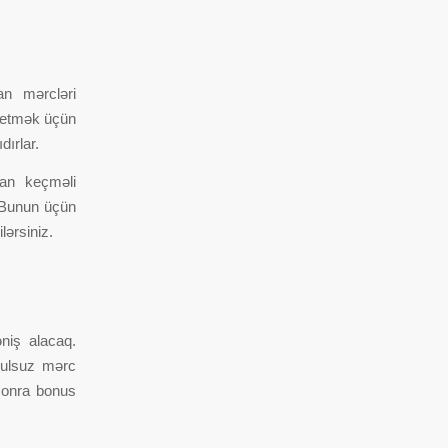
an mərcləri
ə etmək üçün
dırlar.
dan keçməli
. Bunun üçün
ərsiniz.
niş alacaq.
pulsuz mərc
 sonra bonus