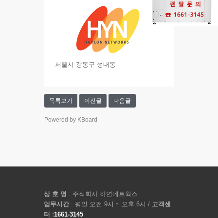
서울시 강동구 성내동
목록보기
이전글
다음글
Powered by KBoard
상 호 명
: 주식회사 하연네트웍스
업무시간
: 평일 오전 9시 ~ 오후 6시 /
고객센
터 :
1661-3145