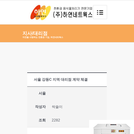
지사/대리점
자연을 사랑하는 친환경 기업, 하연네트웍스
서울 강동C 지역 대리점 계약 체결
서울
작성자
싹쓸이
조회
2282