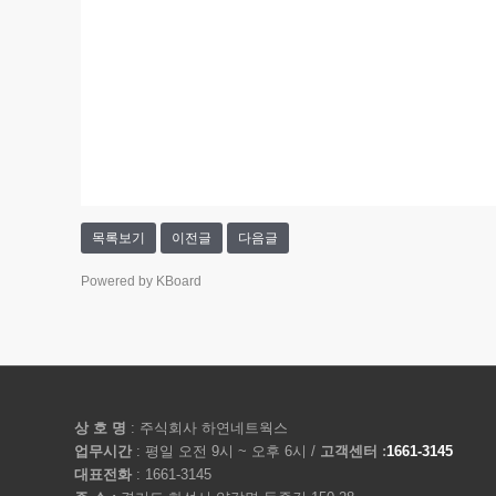
목록보기
이전글
다음글
Powered by KBoard
상 호 명
: 주식회사 하연네트웍스
업무시간
: 평일 오전 9시 ~ 오후 6시 /
고객센터 :
1661-3145
대표전화
: 1661-3145