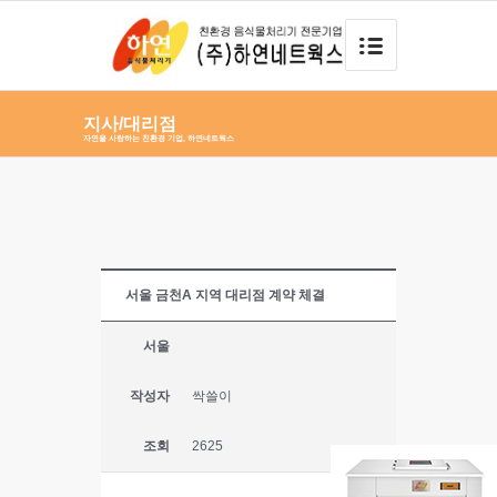
지사/대리점
자연을 사랑하는 친환경 기업, 하연네트웍스
서울 금천A 지역 대리점 계약 체결
서울
작성자
싹쓸이
조회
2625