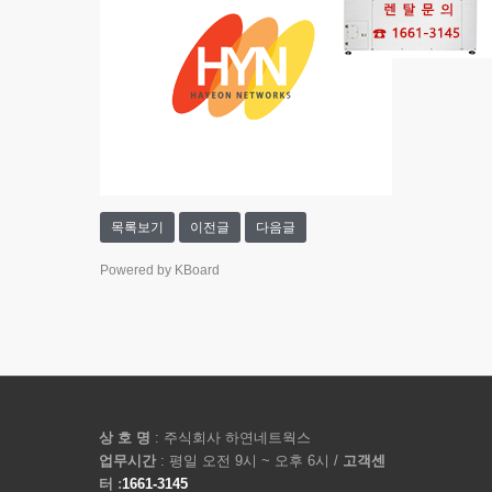
목록보기
이전글
다음글
Powered by KBoard
상 호 명
: 주식회사 하연네트웍스
업무시간
: 평일 오전 9시 ~ 오후 6시 /
고객센
터 :
1661-3145